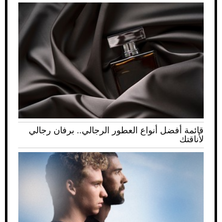
قائمة أفضل أنواع العطور الرجالي.. برفان رجالي
لأناقتك