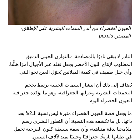
العيون الخضراء من أندر السمات البشرية على الإطلاق-
المصدر: pexels
النادر لا يبقى نادرًا بالمصادفة، فالتوازن الجيني الدقيق
المطلوب لإنتاج اللون الأخضر يجعل نقله عبر الأجيال أمرًا هشًّا،
وأي خلل طفيف في كمية الميلانين يُحوّل العين نحو البني.
يُضاف إلى ذلك أن انتشار السمات الجينية يرتبط بحجم
التجمعات البشرية وعزلتها الجغرافية، وهو ما تؤكده جغرافية
العيون الخضراء اليوم.
ما يجعل قصة العيون الخضراء مثيرة ليس نسبة الـ2% بحد
ذاتها، بل ما تكشفه هذه النسبة: أن التطور البشري رسم
ملامحنا بدقة متناهية، وأن سمة بسيطة كلون القزحية تحمل
في طياتها تاريخًا جغرافيًا وجينيًا يمتد لآلاف السنين.