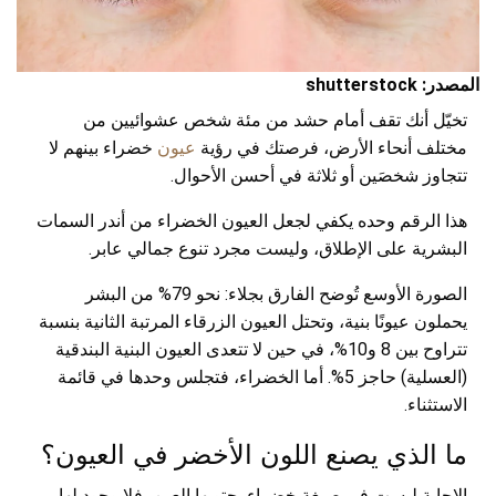
المصدر: shutterstock
تخيّل أنك تقف أمام حشد من مئة شخص عشوائيين من
مختلف أنحاء الأرض، فرصتك في رؤية
عيون
خضراء بينهم لا
تتجاوز شخصَين أو ثلاثة في أحسن الأحوال.
هذا الرقم وحده يكفي لجعل العيون الخضراء من أندر السمات
البشرية على الإطلاق، وليست مجرد تنوع جمالي عابر.
الصورة الأوسع تُوضح الفارق بجلاء: نحو 79% من البشر
يحملون عيونًا بنية، وتحتل العيون الزرقاء المرتبة الثانية بنسبة
تتراوح بين 8 و10%، في حين لا تتعدى العيون البنية البندقية
(العسلية) حاجز 5%. أما الخضراء، فتجلس وحدها في قائمة
الاستثناء.
ما الذي يصنع اللون الأخضر في العيون؟
الإجابة ليست في صبغة خضراء يحتويها العين، فلا وجود لها.