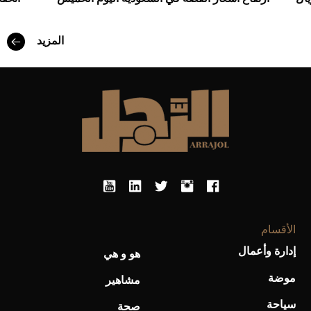
المزيد
أفضل تدريج للشعر الطويل لإطلالة جريئة وعصرية
الأقسام
إدارة وأعمال
هو و هي
موضة
أحذية Mary Jane: ترف وأناقة للرجال
مشاهير
سياحة
صحة