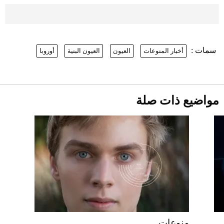
موعد صرف حساب المواطن لشهر
أغسطس 2026
2026-07-25
سمات :
أخبار المنوعات
العيون
العيون البنية
أوروبا
نرى المستقبل من خلال تصميماتنا.. كيف حجزت
1886 مكانها في عالم الأزياء؟
أقصر يوم في 2026 يقترب.. ماذا يحدث في
دوران الأرض؟
2026-07-25
مواضيع ذات صلة
قبل ليلة النزال.. اكتمال وزن أبطال "The
Comeback" في جدة (فيديو)
2026-07-25
"بوجاتي ميسترال" الاستثنائية للبيع في
مزاد مونتيري
2026-07-23
أغلى 10 عطور في العالم للرجال تمنحك فخامة
استثنائية
منوعات