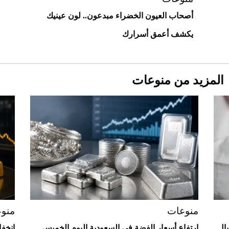
أصحاب العيون الخضراء مبدعون.. لون عينيك
يكشف أعمق أسرارك
المزيد من منوعات
Aston Martin Valiant: على هوى الأبطال
منوعات
منو
يال
ارتفاع أسعار الفضة في السعودية اليوم الخميس
انخف