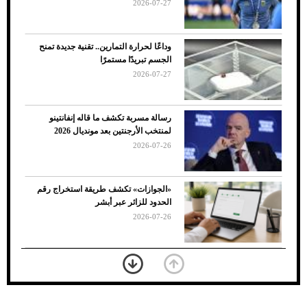
2026-07-27
وداعًا لحرارة التمارين.. تقنية جديدة تمنح
الجسم تبريدًا مستمرًا
2026-07-27
رسالة مسربة تكشف ما قاله إنفانتينو
لمنتخب الأرجنتين بعد مونديال 2026
2026-07-26
7 نصائح لاختيار لون البنطلون المناسب للقميص
«الجوازات» تكشف طريقة استخراج رقم
الأسود
الحدود للزائر عبر أبشر
2026-07-26
بعد 7 أشهر من تعرضه لحادث مروع.. جوشوا
يفوز على برينغا بـ"الضربة القاضية" (فيديو)
2026-07-26