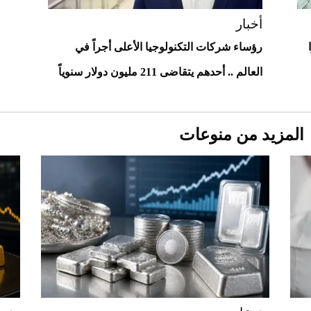
أغلى 10 عطور في العالم للرجال تمنحك فخامة
استثنائية
أخبار
رؤساء شركات التكنولوجيا الأعلى أجراً في
العالم .. أحدهم يتقاضى 211 مليون دولار سنوياً
المزيد من منوعات
Aston Martin Valiant: على هوى الأبطال