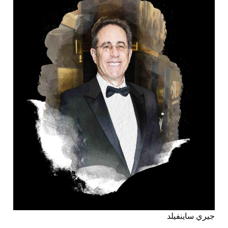
جيري ساينفيلد