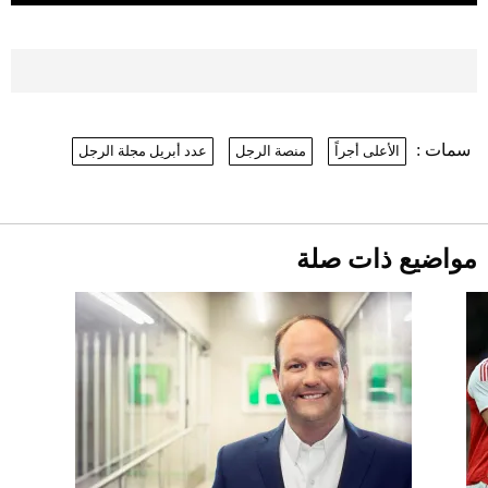
2026-07-26
موعد صرف حساب المواطن لشهر
أغسطس 2026
2026-07-25
سمات :
الأعلى أجراً
منصة الرجل
عدد أبريل مجلة الرجل
نرى المستقبل من خلال تصميماتنا.. كيف حجزت
1886 مكانها في عالم الأزياء؟
أقصر يوم في 2026 يقترب.. ماذا يحدث في
دوران الأرض؟
2026-07-25
مواضيع ذات صلة
قبل ليلة النزال.. اكتمال وزن أبطال "The
Comeback" في جدة (فيديو)
2026-07-25
"بوجاتي ميسترال" الاستثنائية للبيع في
مزاد مونتيري
2026-07-23