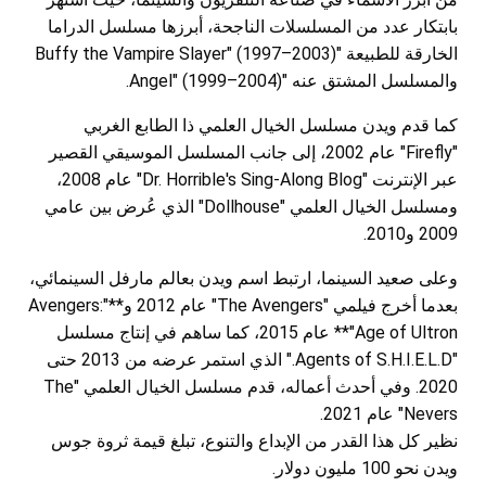
بابتكار عدد من المسلسلات الناجحة، أبرزها مسلسل الدراما
الخارقة للطبيعة "Buffy the Vampire Slayer" (1997–2003)
والمسلسل المشتق عنه "Angel" (1999–2004).
كما قدم ويدن مسلسل الخيال العلمي ذا الطابع الغربي
"Firefly" عام 2002، إلى جانب المسلسل الموسيقي القصير
عبر الإنترنت "Dr. Horrible's Sing-Along Blog" عام 2008،
ومسلسل الخيال العلمي "Dollhouse" الذي عُرض بين عامي
2009 و2010.
وعلى صعيد السينما، ارتبط اسم ويدن بعالم مارفل السينمائي،
بعدما أخرج فيلمي "The Avengers" عام 2012 و**"Avengers:
Age of Ultron"** عام 2015، كما ساهم في إنتاج مسلسل
"Agents of S.H.I.E.L.D." الذي استمر عرضه من 2013 حتى
2020. وفي أحدث أعماله، قدم مسلسل الخيال العلمي "The
Nevers" عام 2021.
نظير كل هذا القدر من الإبداع والتنوع، تبلغ قيمة ثروة جوس
ويدن نحو 100 مليون دولار.