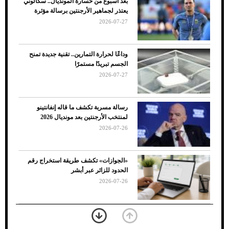
بعد أسبوع من خسارة المونديال.. سكالوني
ضعف تبريد مكيف السيارة عند الوقوف.. أشهر
يعتذر لجماهير الأرجنتين برسالة مؤثرة
الأسباب والحلول
2026-07-27
وداعًا لحرارة التمارين.. تقنية جديدة تمنح
الجسم تبريدًا مستمرًا
2026-07-27
رسالة مسربة تكشف ما قاله إنفانتينو
لمنتخب الأرجنتين بعد مونديال 2026
2026-07-26
7 نصائح لاختيار لون البنطلون المناسب للقميص
«الجوازات» تكشف طريقة استخراج رقم
الأسود
الحدود للزائر عبر أبشر
2026-07-26
بعد 7 أشهر من تعرضه لحادث مروع.. جوشوا
يفوز على برينغا بـ"الضربة القاضية" (فيديو)