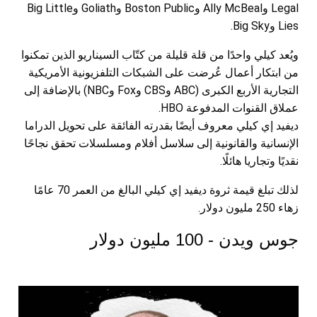
Legal وAlly McBeal وBoston Public وGoliath وBig Little
Lies وBig Sky.
ويُعد كيلي واحدًا من قلة قليلة من كتّاب السيناريو الذين تمكنوا
من ابتكار أعمال عُرضت على الشبكات التلفزيونية الأمريكية
التجارية الأربع الكبرى (ABC وCBS وFox وNBC) بالإضافة إلى
عملاق القنوات المدفوعة HBO.
ديفيد إي كيلي معروف أيضًا بقدرته الفائقة على تحويل الدراما
الإنسانية والقانونية إلى سلاسل أفلام ومسلسلات تحقق نجاحًا
نقديًا وتجاريا هائلًا.
لذلك تبلغ قيمة ثروة ديفيد إي كيلي البالغ من العمر 70 عامًا
زهاء 250 مليون دولار.
جوس ويدن - 100 مليون دولار