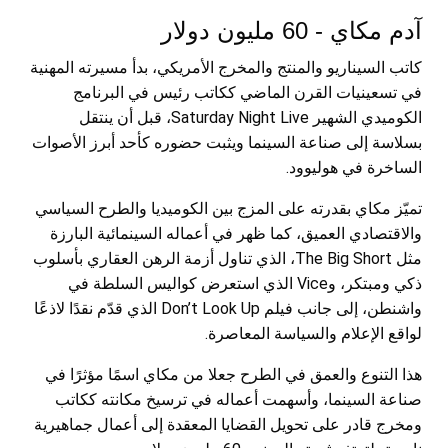
آدم مكاي - 60 مليون دولار
كاتب السيناريو والمنتج والمخرج الأمريكي، بدأ مسيرته المهنية
في تسعينيات القرن الماضي ككاتب رئيس في البرنامج
الكوميدي الشهير Saturday Night Live، قبل أن ينتقل
بسلاسة إلى صناعة السينما ويثبت حضوره كأحد أبرز الأصوات
الساخرة في هوليوود.
تميّز مكاي بقدرته على المزج بين الكوميديا والطرح السياسي
والاقتصادي العميق، كما ظهر في أعماله السينمائية البارزة
مثل The Big Short، الذي تناول أزمة الرهن العقاري بأسلوب
ذكي ومبتكر، وVice الذي استعرض كواليس السلطة في
واشنطن، إلى جانب فيلم Don’t Look Up الذي قدّم نقدًا لاذعًا
لواقع الإعلام والسياسة المعاصرة.
هذا التنوع والعمق في الطرح جعلا من مكاي اسمًا مؤثرًا في
صناعة السينما، وأسهمت أعماله في ترسيخ مكانته ككاتب
ومخرج قادر على تحويل القضايا المعقدة إلى أعمال جماهيرية