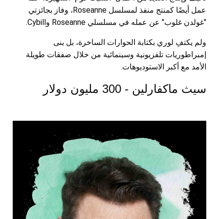
عمل أيضًا كمنتج منفذ لمسلسل Roseanne، وفاز بجائزتي
"غولدن غلوب" عن عمله في مسلسلي Roseanne وCybill.
ولم يكتفِ لوري بكتابة الحوارات الساخرة، بل بنى
إمبراطوريات تلفزيونية وسينمائية من خلال صفقات طويلة
الأمد مع أكبر الاستوديوهات.
سيث ماكفارلين - 300 مليون دولار