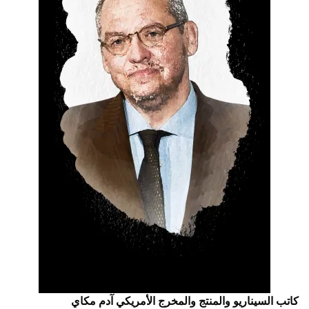
كاتب السيناريو والمنتج والمخرج الأمريكي آدم مكاي