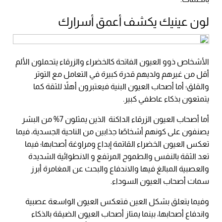
لون عينيك يكشف أعمق أسرارك
الأشخاص ذوو العيون الفاتحة كالخضراء والزرقاء يتحملون الألم
أقل من غيرهم ولديهم قدرة كبيرة في التعامل مع التوتر
والقلق؛ أما أصحاب العيون البنية فيعتبرون أهلاً للثقة كما
يتمتعون بذكاء عاطفي كبير.
أما أصحاب العيون الزرقاء الداكنة الذين يمثلون 7% من البشر
يصنفون على كونهم أشخاصًا جذابين من الناحية الجسدية، فيما
تعكس العيون الخضراء القاتمة إبداع ومراوغة أصحابها؛ فيما
تعد الثقة بالنفس والطموح المرتفع و الانطوائية الشديدة
والعصبية المبالغ فيها والاندفاع والبحث عن المغامرة أبرز
سمات أصحاب العيون السوداء.
وفيما يتعلق بشكل العين فتعكس العيون الواسعة عصبية
واندفاع أصحابها، بينما يمتاز أصحاب العيون الضيقة بالذكاء