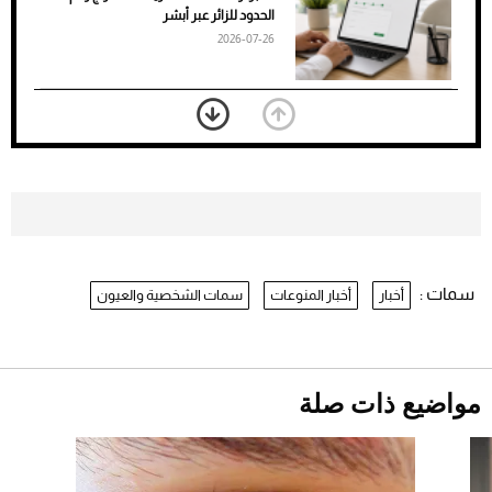
الأسود
الحدود للزائر عبر أبشر
2026-07-26
بعد 7 أشهر من تعرضه لحادث مروع.. جوشوا
يفوز على برينغا بـ"الضربة القاضية" (فيديو)
2026-07-26
موعد صرف حساب المواطن لشهر
أغسطس 2026
2026-07-25
سمات :
أخبار
أخبار المنوعات
سمات الشخصية والعيون
نرى المستقبل من خلال تصميماتنا.. كيف حجزت
1886 مكانها في عالم الأزياء؟
أقصر يوم في 2026 يقترب.. ماذا يحدث في
دوران الأرض؟
2026-07-25
مواضيع ذات صلة
قبل ليلة النزال.. اكتمال وزن أبطال "The
Comeback" في جدة (فيديو)