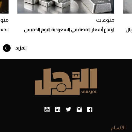
Aston Martin Valiant: على هوى الأبطال
منوعات
منو
يال
ارتفاع أسعار الفضة في السعودية اليوم الخميس
انخف
المزيد
أفضل تدريج للشعر الطويل لإطلالة جريئة وعصرية
الأقسام