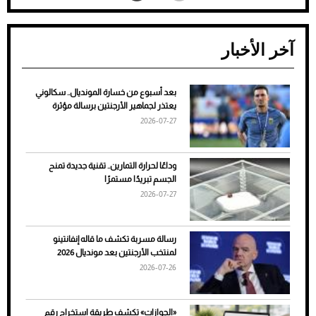
آخر الأخبار
بعد أسبوع من خسارة المونديال.. سكالوني
ضعف تبريد مكيف السيارة عند الوقوف.. أشهر
يعتذر لجماهير الأرجنتين برسالة مؤثرة
الأسباب والحلول
2026-07-27
وداعًا لحرارة التمارين.. تقنية جديدة تمنح
الجسم تبريدًا مستمرًا
2026-07-27
رسالة مسربة تكشف ما قاله إنفانتينو
لمنتخب الأرجنتين بعد مونديال 2026
2026-07-26
7 نصائح لاختيار لون البنطلون المناسب للقميص
«الجوازات» تكشف طريقة استخراج رقم