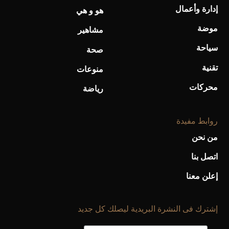
إدارة وأعمال
هو و هي
موضة
مشاهير
سياحة
صحة
أحذية Mary Jane: ترف وأناقة للرجال
تقنية
منوعات
محركات
رياضة
روابط مفيدة
من نحن
اتصل بنا
إعلن معنا
إشترك فى النشرة البريدية ليصلك كل جديد