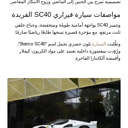
تصميمية تمزج بين الحنين إلى الماضي وروح الابتكار المعاصر.
مواصفات سيارة فيراري SC40 الفريدة
وتتميز SC40 بواجهة أمامية طويلة ومنخفضة، وجناح خلفي
ثابت مرتفع، مع مؤخرة قصيرة تمنحها طابعًا رياضيًا صارمًا.
وطُليت
السيارة
بلون حصري يحمل اسم "Bianco SC40"،
وزُوّدت بمقصورة داخلية تعتمد على مواد الكربون-كيفلار
وأقمشة ألكانتارا الفاخرة.