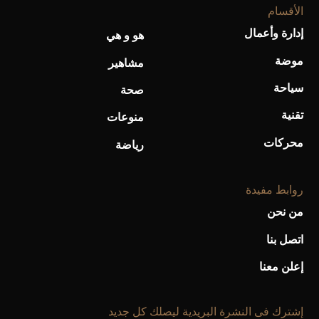
أحذية Mary Jane: ترف وأناقة للرجال
الأقسام
إدارة وأعمال
هو و هي
موضة
مشاهير
سياحة
صحة
تقنية
منوعات
محركات
رياضة
روابط مفيدة
من نحن
اتصل بنا
إعلن معنا
إشترك فى النشرة البريدية ليصلك كل جديد