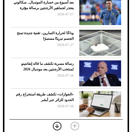
بعد أسبوع من خسارة المونديال.. سكالوني
ضعف تبريد مكيف السيارة عند الوقوف.. أشهر
يعتذر لجماهير الأرجنتين برسالة مؤثرة
الأسباب والحلول
2026-07-27
وداعًا لحرارة التمارين.. تقنية جديدة تمنح
الجسم تبريدًا مستمرًا
2026-07-27
رسالة مسربة تكشف ما قاله إنفانتينو
لمنتخب الأرجنتين بعد مونديال 2026
2026-07-26
7 نصائح لاختيار لون البنطلون المناسب للقميص
«الجوازات» تكشف طريقة استخراج رقم
الأسود
الحدود للزائر عبر أبشر
2026-07-26
بعد 7 أشهر من تعرضه لحادث مروع.. جوشوا
يفوز على برينغا بـ"الضربة القاضية" (فيديو)