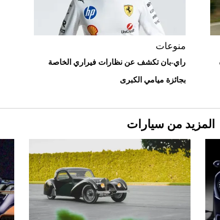
أغلى 10 عطور في العالم للرجال تمنحك فخامة
استثنائية
منوعات
راي-بان تكشف عن نظارات فيراري الخاصة
بجائزة ميامي الكبرى
المزيد من سيارات
Aston Martin Valiant: على هوى الأبطال