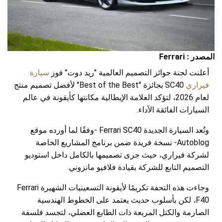
المصدر : Ferrari
أعلنت لجنة جوائز التصميم العالمية "ريد دوت" فوز
سيارة
فيراري
SC40 بجائزة "Best of the Best" لأفضل تصميم منتج
لعام 2026، لتؤكد العلامة الإيطالية مكانتها كأيقونة في عالم
السيارات الفائقة الأداء.
وتُعد السيارة الجديدة Ferrari SC40 -وفقًا لما أورده موقع
Autoblog- نسخة فريدة ضمن برنامج المشاريع الخاصة
لشركة فيراري، حيث جرى تصميمها بالكامل داخل استوديو
التصميم التابع للشركة بقيادة فلافيو مانزوني.
وجاءت هذه التحفة تكريمًا لأيقونة التسعينيات الشهيرة Ferrari
F40، لكن بأسلوب حديث يعتمد على الخطوط الهندسية
الصارمة والكتل المربعة ذات الطابع العضلي، لتجسد فلسفة