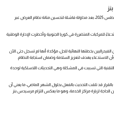
نز
بدأت مرسيدس بنز برصد الخلل لأول مرة في أغسطس 2025، بعد محاولة فاشلة لتحسين متانة نظام العرض عبر
ءً للمركبات المتضررة في كوريا الجنوبية وأخطرت الإدارة الوطنية
 المنظمين الفيدراليين بخطتها النهائية للحل، مؤكدة أنها لم تسجل حتى الآن
وأن الاستدعاء يهدف لتعزيز السلامة وضمان استجابة النظام.
قنية التي تسببت في المشكلة وهي التحديثات اللاسلكية لوحدة
مركبات المشمولة بالقرار قد تلقت التحديث بالفعل بحلول الشهر الماضي، ما يعني أن
ون الحاجة لزيارة مراكز الخدمة، وهو ما يعكس التزام مرسيدس بنز