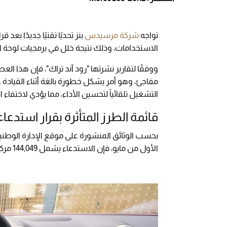
تواجه
شركة مرسيدس
الاستخدامات، وذلك نتيجة خلل في برمجيات لوحة ا
ووفقًا لتقارير نشرتها "رود آند تراك"، فإن هذا ا
مفاجئ، وهو أمر يشكل خطورة بالغة أثناء القياد
التشغيل تلقائياً لتحسين الأداء، مما يؤدي لاختفاء 
قائمة الطرز المتأثرة بقرار استدع
بحسب الوثائق المنشورة على موقع الإدارة الوطني
الأول من مايو، فإن الاستدعاء يشمل 144,049 مركبة تم تصنيعها في الفترة ما بين سبتمبر 2022 وفبراير 2026.