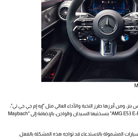
سيارات مرسيدس بنز، ومن أبرزها طرز النخبة والأداء العالي مثل "إيه إم جي جي تي"،
S E-Performance"، و"AMG E53 E-Performance" بنسختيها السيدان والواجن، بالإضافة إلى "Maybach