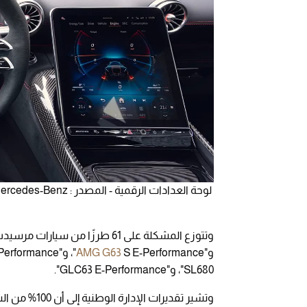
لوحة العدادات الرقمية - المصدر : Mercedes-Benz
وتتوزع المشكلة على 61 طرزًا من 
و"
AMG G63
SL680"، و"GLC63 E-Performance".
وتشير تقديرات الإدارة الوطنية إلى أن 100% من السيارات المشمولة بالاستدعاء قد تواجه هذه المشكلة بالفعل.