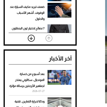
ضعف تبريد مكيف السيارة عند
الوقوف.. أشهر الأسباب
والحلول
7 نصائح لاختيار لون البنطلون
المناسب للقميص الأسود
نرى المستقبل من خلال
تصميماتنا.. كيف حجزت 1886
آخر الأخبار
مكانها في عالم الأزياء؟
أغلى 10 عطور في العالم للرجال
تمنحك فخامة استثنائية
بعد أسبوع من خسارة
المونديال.. سكالوني يعتذر
Aston Martin Valiant: على
لجماهير الأرجنتين برسالة مؤثرة
هوى الأبطال
2026-07-27
أفضل تدريج للشعر الطويل
وداعًا لحرارة التمارين.. تقنية
لإطلالة جريئة وعصرية