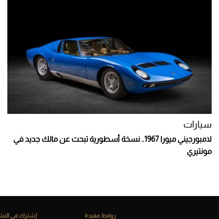
سيارات
لامبورجيني ميورا 1967.. نسخة أسطورية تبحث عن مالك جديد في
مونتيري
روابط مفيدة
إشترك فى النشر