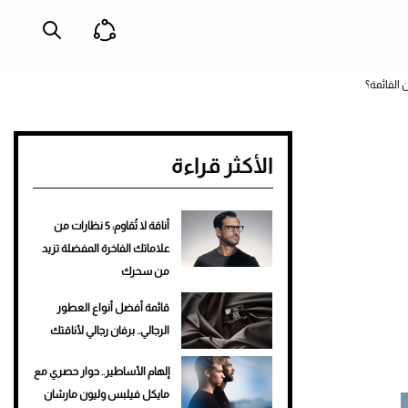
الأكثر قراءة
أناقة لا تُقاوم: 5 نظارات من
علاماتك الفاخرة المفضلة تزيد
من سحرك
قائمة أفضل أنواع العطور
الرجالي.. برفان رجالي لأناقتك
إلهام الأساطير.. حوار حصري مع
مايكل فيلبس وليون مارشان