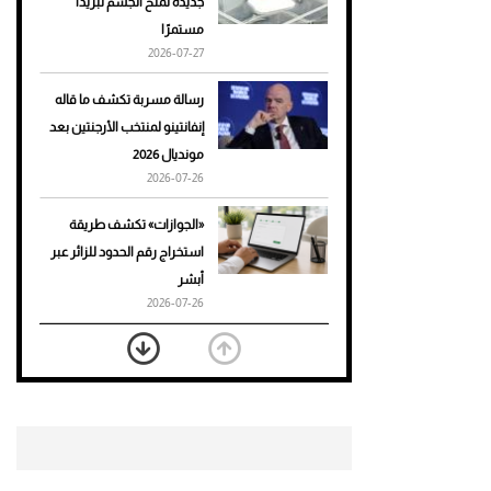
جديدة تمنح الجسم تبريدًا
مستمرًا
أحذية Mary Jane: ترف وأناقة
2026-07-27
للرجال
رسالة مسربة تكشف ما قاله
إنفانتينو لمنتخب الأرجنتين بعد
مونديال 2026
2026-07-26
«الجوازات» تكشف طريقة
استخراج رقم الحدود للزائر عبر
أبشر
2026-07-26
بعد 7 أشهر من تعرضه لحادث
مروع.. جوشوا يفوز على برينغا
بـ"الضربة القاضية" (فيديو)
2026-07-26
موعد صرف حساب المواطن