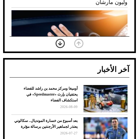
وليون مارشان
آخر الأخبار
أوميغا ومركز محمد بن راشد للفضاء
ضعف تبريد مكيف السيارة عند الوقوف.. أشهر
يحتفيان بإرث «Speedmaster» في
الأسباب والحلول
استكشاف الفضاء
2026-08-09
بعد أسبوع من خسارة المونديال.. سكالوني
يعتذر لجماهير الأرجنتين برسالة مؤثرة
2026-07-27