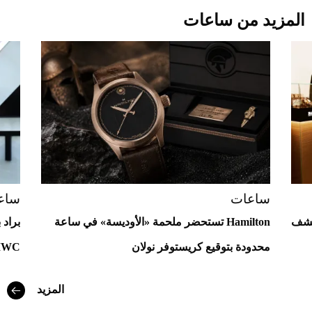
المزيد من ساعات
Aston Martin Valiant: على هوى الأبطال
ساعات
ساع
كتشف
Hamilton تستحضر ملحمة «الأوديسة» في ساعة
براد 
محدودة بتوقيع كريستوفر نولان
IWC استثنائية.. اكتشف مواصف
المزيد
أفضل تدريج للشعر الطويل لإطلالة جريئة وعصرية