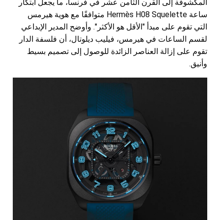
المكشوفة إلى القرن الثامن عشر في فرنسا، ما يجعل ابتكار
ساعة Hermès H08 Squelette متوافقًا مع هوية هيرمس
التي تقوم على مبدأ "الأقل هو الأكثر". وأوضح المدير الإبداعي
لقسم الساعات في هيرمس، فيليب ديلوتال، أن فلسفة الدار
تقوم على إزالة العناصر الزائدة للوصول إلى تصميم بسيط
وأنيق.