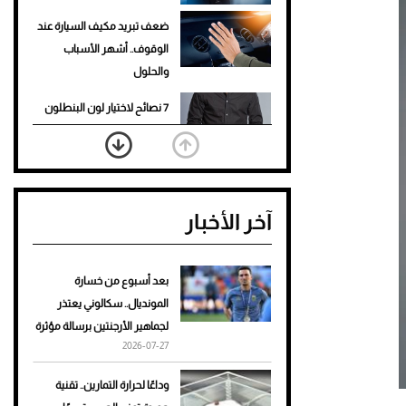
ضعف تبريد مكيف السيارة عند
الوقوف.. أشهر الأسباب
والحلول
7 نصائح لاختيار لون البنطلون
المناسب للقميص الأسود
نرى المستقبل من خلال
تصميماتنا.. كيف حجزت 1886
آخر الأخبار
مكانها في عالم الأزياء؟
أغلى 10 عطور في العالم للرجال
تمنحك فخامة استثنائية
بعد أسبوع من خسارة
المونديال.. سكالوني يعتذر
Aston Martin Valiant: على
لجماهير الأرجنتين برسالة مؤثرة
هوى الأبطال
2026-07-27
أفضل تدريج للشعر الطويل
وداعًا لحرارة التمارين.. تقنية
لإطلالة جريئة وعصرية