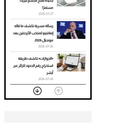
جديدة تمنح الجسم تبريدًا
مستمرًا
أحذية Mary Jane: ترف وأناقة
2026-07-27
للرجال
رسالة مسربة تكشف ما قاله
إنفانتينو لمنتخب الأرجنتين بعد
مونديال 2026
2026-07-26
«الجوازات» تكشف طريقة
استخراج رقم الحدود للزائر عبر
أبشر
2026-07-26
بعد 7 أشهر من تعرضه لحادث
مروع.. جوشوا يفوز على برينغا
بـ"الضربة القاضية" (فيديو)
2026-07-26
موعد صرف حساب المواطن