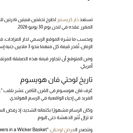
تستعد
دار كريستيز
لطرح تحفتين فنيتين نادرتين لل
المقرر عقده في لندن يوم 30 يونيو 2026.
وبحسب ما نشره الموقع الرسمي لدار المزادات، فإ
الزمان، تُقدر قيمة كل منهما بنحو 3 ملايين جنيه إسترليني (نحو 4 ملايين دولار أمريكي).
أمريكي.
تاريخ لوحتي فان هويسوم
عُرف فان هويسوم في القرن الثامن عشر بلقب "عن
الفريد في إحياء الواقعية في الرسم الهولندي.
وكان الرسام مشهورًا بكتمانه الشديد؛ إذ رفض 
لا تزال تُثير الدهشة حتى اليوم.
وتتصدر ال
عرضَ لوحتان