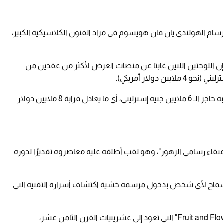
رسام الهولندي يان فان هويسوم في مزاد الفنون الكلاسيكية الكبير،
ن اللوحتين اللتين غابتا عن منصات العرض لأكثر من عقدين من
ومن المتوقع أن تتجاوز قيمة هذه الصفقة المرتقبة حاجز الـ 6 ملايين جنيه إسترليني، أي ما يعادل قرابة 8 ملايين دولار
قاء رسامي الزهور"، وهو لقب أطلقه عليه معاصروه تقديرًا لدوره
السماح لأي شخص بدخول مرسمه خشية اكتشاف أسراره التقنية التي
: "Fruit and Flowers in a Wicker Basket" التي تعود إلى عشرينيات القرن الثامن عشر،