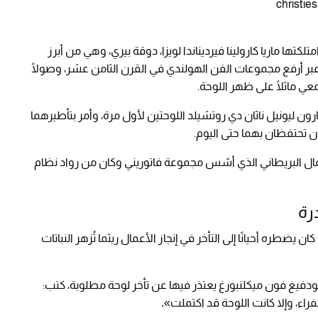
كتها ماريا كارولينا فيرديناندا لويزا، دوقة بيري، وهي من أبرز
ة عبر أرفع مجموعات الفن الهولندي في القرن الثامن عشر، وصولًا
معي ماثلًا على ظهر اللوحة.
ون ليونيل ناثان دي روتشيلد اللوحتين لأول مرة، وأمر بتأطيرهما
 تحتفظان بهما حتى اليوم.
أعمال البريطاني الذي أسّس مجموعة فاتوريني وكان من رواد نظام
رة
ضطره أحيانًا إلى التأخر في إنجاز الأعمال ريثما تُزهر النباتات
اء، وإلا كانت اللوحة قد اكتملت
».