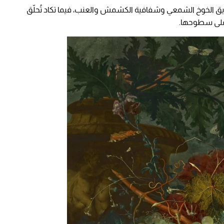
ّد فان هويسوم بريق الخوخ الشمعي وشفافية الكشمش والعنب، فيما تكاد تُحلّق
 على سطوحها.