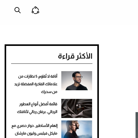
الأكثر قراءة
أناقة لا تُقاوم: 5 نظارات من
علاماتك الفاخرة المفضلة تزيد
من سحرك
قائمة أفضل أنواع العطور
الرجالي.. برفان رجالي لأناقتك
إلهام الأساطير.. حوار حصري مع
مايكل فيلبس وليون مارشان