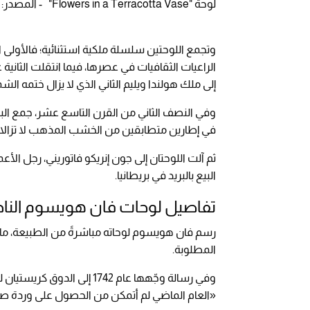
لوحة "Flowers in a Terracotta Vase" - المصدر: christies
وتجمع اللوحتين سلسلة ملكية استثنائية؛ فالأولى امتل
الراعيات الثقافيات في عصرها، فيما انتقلت الثاني
إلى ملك هولندا ويليم الثاني الذي لا يزال ختمه الش
وفي النصف الثاني من القرن التاسع عشر، جمع البار
في إطارين متطابقين من الخشب المذهب لا تزالان
ثم آلت اللوحتان إلى جون إنريكو فاتوريني، رجل ال
البيع بالبريد في بريطانيا.
تفاصيل لوحات فان هويسوم الناد
رسم فان هويسوم لوحاته مباشرةً من الطبيعة، ما كان ي
المطلوبة.
وفي رسالة وجّهها عام 1742 إلى الدوق كريستيان لودفيغ فون ميكلنبورغ يعتذر فيها عن تأخر لوحة مطلوبة، كتب:
«
العام الماضي لم أتمكن من الحصول على وردة صفر