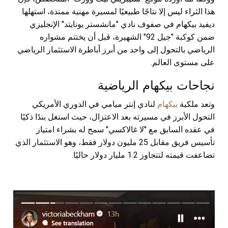
هذا الثراء ليس إلا نتاجًا طبيعيًا لمسيرة مهنية ممتدة، استهلها
ديفيد بيكهام في صفوف نادي "مانشستر يونايتد" الإنجليزي
ضمن كوكبة "جيل 92" الشهيرة، قبل أن يختتم مشواره
الرياضي بالتحول إلى واحد من أبرز أباطرة الاستثمار الرياضي
على مستوى العالم.
نجاحات بيكهام الرياضية
وتعد ملكية
بيكهام
لنادي إنتر ميامي في الدوري الأمريكي
التحول الأبرز في مسيرته بعد الاعتزال، حيث استغل بندًا ذكيًا
في عقده السابق مع "لا غالاكسي" سمح له بشراء امتياز
تأسيس فريق مقابل 25 مليون دولار فقط، وهو الاستثمار الذي
تضاعفت قيمته لتتجاوز 1.2 مليار دولار حاليًا.