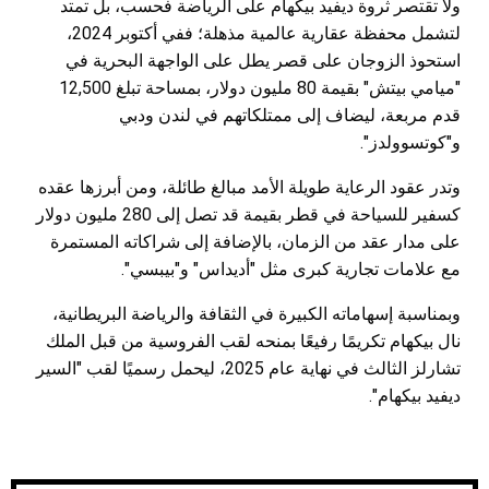
ولا تقتصر ثروة ديفيد بيكهام على الرياضة فحسب، بل تمتد
لتشمل محفظة عقارية عالمية مذهلة؛ ففي أكتوبر 2024،
استحوذ الزوجان على قصر يطل على الواجهة البحرية في
"ميامي بيتش" بقيمة 80 مليون دولار، بمساحة تبلغ 12,500
قدم مربعة، ليضاف إلى ممتلكاتهم في لندن ودبي
و"كوتسوولدز".
وتدر عقود الرعاية طويلة الأمد مبالغ طائلة، ومن أبرزها عقده
كسفير للسياحة في قطر بقيمة قد تصل إلى 280 مليون دولار
على مدار عقد من الزمان، بالإضافة إلى شراكاته المستمرة
مع علامات تجارية كبرى مثل "أديداس" و"بيبسي".
وبمناسبة إسهاماته الكبيرة في الثقافة والرياضة البريطانية،
نال بيكهام تكريمًا رفيعًا بمنحه لقب الفروسية من قبل الملك
تشارلز الثالث في نهاية عام 2025، ليحمل رسميًا لقب "السير
ديفيد بيكهام".