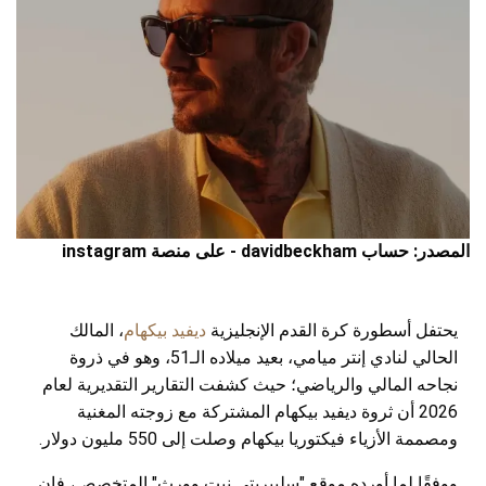
المصدر: حساب davidbeckham - على منصة instagram
يحتفل أسطورة كرة القدم الإنجليزية
ديفيد بيكهام
، المالك
الحالي لنادي إنتر ميامي، بعيد ميلاده الـ51، وهو في ذروة
نجاحه المالي والرياضي؛ حيث كشفت التقارير التقديرية لعام
2026 أن ثروة ديفيد بيكهام المشتركة مع زوجته المغنية
ومصممة الأزياء فيكتوريا بيكهام وصلت إلى 550 مليون دولار.
ووفقًا لما أورده موقع "سليبريتي نيت وورث" المتخصص، فإن