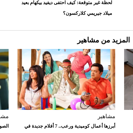
لحظة غير متوقعة: كيف احتفى ديفيد بيكهام بعيد
ميلاد جيريمي كلاركسون؟
المزيد من مشاهير
Aston Martin Valiant: على هوى الأبطال
مشاهير
مشا
أبرزها أعمال كوميدية ورعب.. 7 أفلام جديدة في
الصو