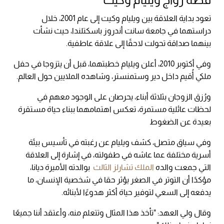
تعود بداية العلاقة بين ويليام وكيت إلى عام 2001، خلال
دراستهما في جامعة سانت أندروز باسكتلندا، حيث نشأت
بينهما صداقة تحولت لاحقًا إلى علاقة عاطفية.
وفي أكتوبر 2010، أعلن ويليام خطبتهما، قبل أن يتزوجا في حفل
ملكي أُقيم داخل دير وستمنستر، وشاهده الملايين حول العالم.
ورُزق الزوجان بثلاثة أبناء، يحرصان على الوجود معهم في
لحظات عائلية مستمرة، تعكس اهتمامهما ببناء حياة مستقرة
بعيدة عن الضغوط
وفي سياق متصل، كشف ويليام عن رغبته في تأسيس بيئة
أسرية مختلفة عما عاشه في طفولته، في إشارة إلى العلاقة
التي جمعت والده
الملك تشارلز الثالث
بوالدته الأميرة ديانا،
مؤكدًا أن التوتر في الصغر يؤثر حقا في شخصية الإنسان، ما
يدفعه إلى السعي لتوفير حياة أكثر هدوءًا لأبنائه.
وقال ولي العهد: "تأخذ هذا المثال وتتعلم منه، وأعتقد أننا جميعًا