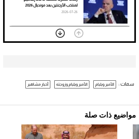
الأسود
لمنتخب الأرجنتين بعد مونديال 2026
2026-07-26
«الجوازات» تكشف طريقة استخراج رقم
الحدود للزائر عبر أبشر
2026-07-26
بعد 7 أشهر من تعرضه لحادث مروع.. جوشوا
يفوز على برينغا بـ"الضربة القاضية" (فيديو)
2026-07-26
سمات :
الأمير ويليام
الأمير ويليام وزوجته
أخبار مشاهير
نرى المستقبل من خلال تصميماتنا.. كيف حجزت
1886 مكانها في عالم الأزياء؟
موعد صرف حساب المواطن لشهر
أغسطس 2026
2026-07-25
مواضيع ذات صلة
أقصر يوم في 2026 يقترب.. ماذا يحدث في
دوران الأرض؟