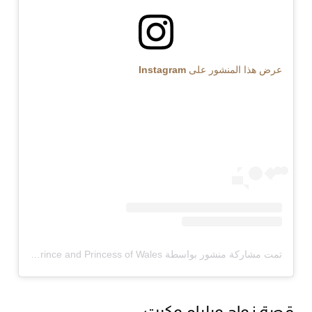
عرض هذا المنشور على Instagram
تمت مشاركة منشور بواسطة ‏‎The Prince and Princess of Wales‎‏ (@‏‎princeandprincessofwales‎‏)
قصة زواج ويليام وكيت