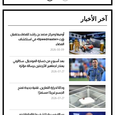
آخر الأخبار
أوميغا ومركز محمد بن راشد للفضاء يحتفيان
ضعف تبريد مكيف السيارة عند الوقوف.. أشهر
بإرث «Speedmaster» في استكشاف
الأسباب والحلول
الفضاء
2026-08-09
بعد أسبوع من خسارة المونديال.. سكالوني
يعتذر لجماهير الأرجنتين برسالة مؤثرة
2026-07-27
وداعًا لحرارة التمارين.. تقنية جديدة تمنح
الجسم تبريدًا مستمرًا
2026-07-27
7 نصائح لاختيار لون البنطلون المناسب للقميص
رسالة مسربة تكشف ما قاله إنفانتينو