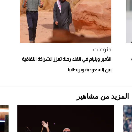
2026-07-25
قبل ليلة النزال.. اكتمال وزن أبطال "The
Comeback" في جدة (فيديو)
2026-07-25
أغلى 10 عطور في العالم للرجال تمنحك فخامة
استثنائية
منوعات
الأمير ويليام في العُلا: رحلة تعزز الشراكة الثقافية
بين السعودية وبريطانيا
المزيد من مشاهير