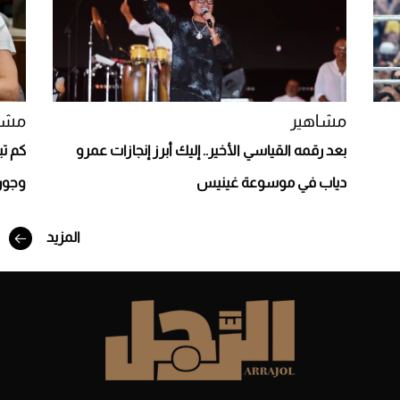
Aston Martin Valiant: على هوى الأبطال
مشاهير
مشا
بعد رقمه القياسي الأخير.. إليك أبرز إنجازات عمرو
كم تب
دياب في موسوعة غينيس
وجورج
المزيد
أفضل تدريج للشعر الطويل لإطلالة جريئة وعصرية