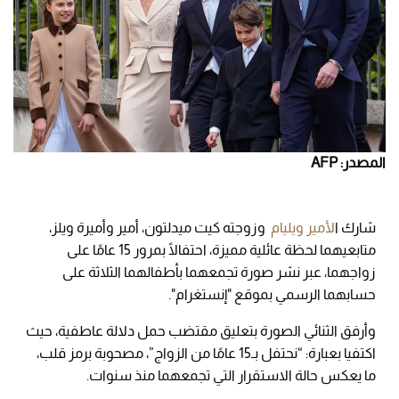
المصدر: AFP
شارك ا
لأمير ويليام
وزوجته كيت ميدلتون، أمير وأميرة ويلز،
متابعيهما لحظة عائلية مميزة، احتفالًا بمرور 15 عامًا على
زواجهما، عبر نشر صورة تجمعهما بأطفالهما الثلاثة على
حسابهما الرسمي بموقع "إنستغرام".
وأرفق الثنائي الصورة بتعليق مقتضب حمل دلالة عاطفية، حيث
اكتفيا بعبارة: “نحتفل بـ15 عامًا من الزواج”، مصحوبة برمز قلب،
ما يعكس حالة الاستقرار التي تجمعهما منذ سنوات.