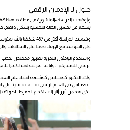
حلول لـ الإدمان الرقمي
يسهم في تحسين الحالة النفسية بشكل واضح، خصو
وشملت الدراسة أكثر من 467 شخصًا بالغًا، بمتوسط عمر يبلغ 32 عامًا، حيث طُلب منهم الحد من استخدام
على الهواتف، مع الإبقاء فقط على المكالمات والر
واستخدم الباحثون للتجربة تطبيق مخصص لحجب الإن
الرقمي للمشاركين، وإتاحة الفرصة لهم للانخراط ف
وأكد الدكتور كوستادين كوشليف أستاذ علم النفس 
الانغماس في العالم الرقمي يساعد مباشرة على اس
الذي يعد من أبرز آثار الاستخدام المفرط للهواتف ا