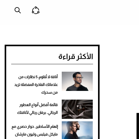
الأكثر قراءة
أناقة لا تُقاوم: 5 نظارات من
علاماتك الفاخرة المفضلة تزيد
من سحرك
قائمة أفضل أنواع العطور
الرجالي.. برفان رجالي لأناقتك
إلهام الأساطير.. حوار حصري مع
مايكل فيلبس وليون مارشان