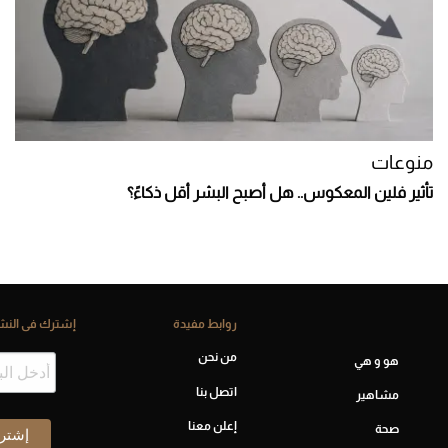
منوعات
تأثير فلين المعكوس.. هل أصبح البشر أقل ذكاءً؟
روابط مفيدة
إشترك فى النشر
من نحن
هو و هي
اتصل بنا
مشاهير
إعلن معنا
صحة