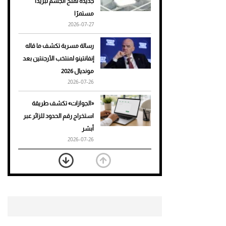
جديدة تمنح الجسم تبريدًا
مستمرًا
أحذية Mary Jane: ترف وأناقة
2026-07-27
للرجال
رسالة مسربة تكشف ما قاله
إنفانتينو لمنتخب الأرجنتين بعد
مونديال 2026
2026-07-26
«الجوازات» تكشف طريقة
استخراج رقم الحدود للزائر عبر
أبشر
2026-07-26
بعد 7 أشهر من تعرضه لحادث
مروع.. جوشوا يفوز على برينغا
بـ"الضربة القاضية" (فيديو)
2026-07-26
موعد صرف حساب المواطن