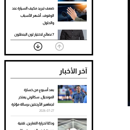
ضعف تبريد مكيف السيارة عند
الوقوف.. أشهر الأسباب
والحلول
7 نصائح لاختيار لون البنطلون
المناسب للقميص الأسود
نرى المستقبل من خلال
تصميماتنا.. كيف حجزت 1886
آخر الأخبار
مكانها في عالم الأزياء؟
أغلى 10 عطور في العالم للرجال
تمنحك فخامة استثنائية
بعد أسبوع من خسارة
المونديال.. سكالوني يعتذر
Aston Martin Valiant: على
لجماهير الأرجنتين برسالة مؤثرة
هوى الأبطال
2026-07-27
أفضل تدريج للشعر الطويل
وداعًا لحرارة التمارين.. تقنية
لإطلالة جريئة وعصرية