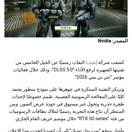
المصدر: Nvidia
كشفت شركة
إنفيديا
النقاب رسميًا عن الجيل الخامس من
تقنيتها الشهيرة لرفع الأداء "DLSS 5.0"، وذلك خلال فعاليات
مؤتمر "جي تي سي 2026".
وترتكز التقنية المبتكرة في جوهرها على نموذج متطور يعتمد
كليًا على المعالجة الرسومية العصبية، صُمم خصوصًا لإحداث
طفرة جذرية وتحول غير مسبوق في جودة عرض الصور، ومن
المنتظر أن تتاح هذه التجربة رسميًا لملاك بطاقات الرسوميات
من فئة "RTX 50 series" خلال موسم خريف العام الجاري.
وأشار موقع "نوت بوك تشيك" إلى أن إنفيديا اتخذت بهذا الإعلان