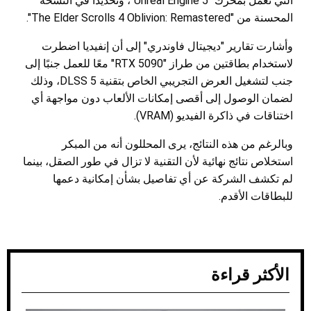
التي تعمل بمحرك "Unreal Engine 5"، وتحديدًا في النسخة
المحسنة من "The Elder Scrolls 4 Oblivion: Remastered".
وأشارت تقارير "ديجيتال فاوندري" إلى أن إنفيديا اضطرت
لاستخدام بطاقتين من طراز "RTX 5090" معًا للعمل جنبًا إلى
جنب لتشغيل العرض التجريبي الخاص بتقنية DLSS 5، وذلك
لضمان الوصول إلى أقصى إمكانات الألعاب دون مواجهة أي
اختناقات في ذاكرة الفيديو (VRAM).
وبالرغم من هذه النتائج، يرى المحللون أنه من المبكر
استخلاص نتائج نهائية لأن التقنية لا تزال في طور الصقل، بينما
لم تكشف الشركة عن أي تفاصيل بشأن إمكانية دعمها
للبطاقات الأقدم.
الأكثر قراءة