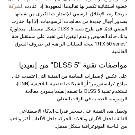
خطوة استثنائية تكسر بها تقاليدها المعهودة؛ إذ اعتادت
الشركة
تاريخيًا ربط الإطلاق الرسمي للإصدارات الكبرى من تقنياتها
بصدور أجيال جديدة من معالجات الرسوميات، إلا أنها اختارت
المضي قدمًا في طرح تقنية DLSS 5 بشكل مستقل، متجاوزةً
بذلك حالة الغموض وعدم اليقين التي تخيم على مستقبل فئة
"RTX 60 series" نتيجة للتقلبات الراهنة في ظروف السوق
العالمية.
مواصفات تقنية "DLSS 5" من إنفيديا
على عكس الإصدارات السابقة من التقنية التي اعتمدت على
نماذج "ترانسفورمر" أو الشبكات العصبية التلافيفية (CNN)،
تستخدم تقنية DLSS 5 ما تصفه إنفيديا بنموذج معالجة
الرسومية العصبية في الوقت الفعلي.
وتعمل هذه التقنية على تسخير قدرات الذكاء الاصطناعي
الفائقة لجعل الألوان وناقلات الحركة داخل الألعاب أكثر واقعية
من الناحية الفوتوغرافية بشكل مذهل.