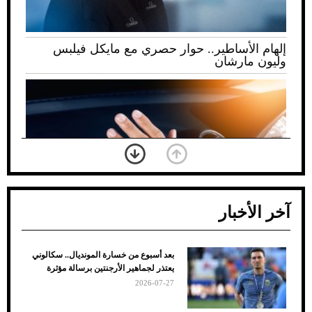
إلهام الأساطير.. حوار حصري مع مايكل فيلبس
وليون مارشان
آخر الأخبار
بعد أسبوع من خسارة المونديال.. سكالوني
ضعف تبريد مكيف السيارة عند الوقوف.. أشهر
يعتذر لجماهير الأرجنتين برسالة مؤثرة
الأسباب والحلول
2026-07-27