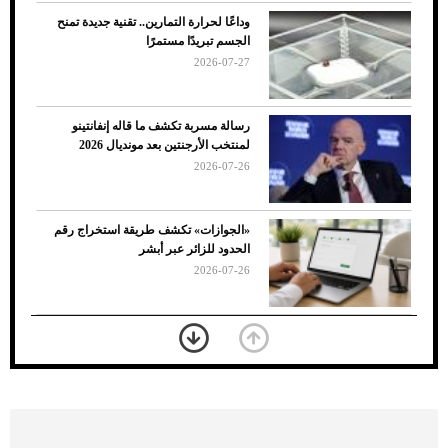
وداعًا لحرارة التمارين.. تقنية جديدة تمنح
الجسم تبريدًا مستمرًا
2026-07-27
رسالة مسربة تكشف ما قاله إنفانتينو
لمنتخب الأرجنتين بعد مونديال 2026
2026-07-26
7 نصائح لاختيار لون البنطلون المناسب للقميص
«الجوازات» تكشف طريقة استخراج رقم
الأسود
الحدود للزائر عبر أبشر
2026-07-26
بعد 7 أشهر من تعرضه لحادث مروع.. جوشوا
يفوز على برينغا بـ"الضربة القاضية" (فيديو)
2026-07-26
موعد صرف حساب المواطن لشهر