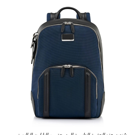
صُنعت هذه الحقيبة الظهرية المدمجة من النايلون الباليستي