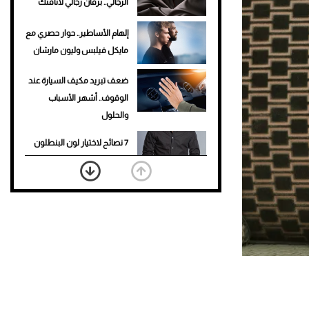
الرجالي.. برفان رجالي لأناقتك
إلهام الأساطير.. حوار حصري مع
مايكل فيلبس وليون مارشان
ضعف تبريد مكيف السيارة عند
الوقوف.. أشهر الأسباب
والحلول
7 نصائح لاختيار لون البنطلون
المناسب للقميص الأسود
نرى المستقبل من خلال
تصميماتنا.. كيف حجزت 1886
مكانها في عالم الأزياء؟
أغلى 10 عطور في العالم للرجال
تمنحك فخامة استثنائية
Aston Martin Valiant: على