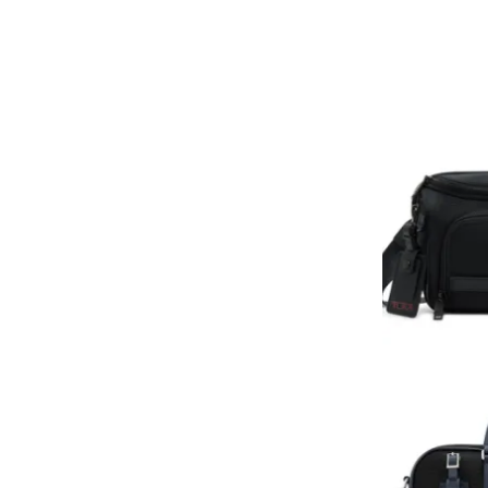
هوى الأبطال
أفضل تدريج للشعر الطويل
لإطلالة جريئة وعصرية
أحذية Mary Jane: ترف وأناقة
للرجال