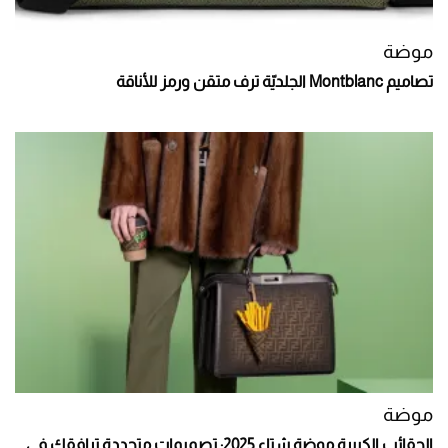
موضة
تصاميم Montblanc الجلديّة ترف متقن ورمز للأناقة
موضة
الحقائب الكبيرة موضة شتاء 2025: تصميمات متجددة ترافقك في