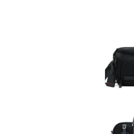
هوى الأبطال
أفضل تدريج للشعر الطويل
لإطلالة جريئة وعصرية
أحذية Mary Jane: ترف وأناقة
للرجال