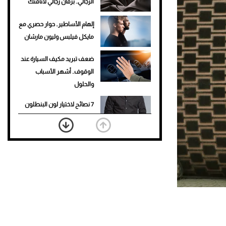
الرجالي.. برفان رجالي لأناقتك
إلهام الأساطير.. حوار حصري مع
مايكل فيلبس وليون مارشان
ضعف تبريد مكيف السيارة عند
الوقوف.. أشهر الأسباب
والحلول
7 نصائح لاختيار لون البنطلون
المناسب للقميص الأسود
نرى المستقبل من خلال
تصميماتنا.. كيف حجزت 1886
مكانها في عالم الأزياء؟
أغلى 10 عطور في العالم للرجال
تمنحك فخامة استثنائية
Aston Martin Valiant: على