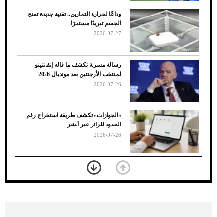
وداعًا لحرارة التمارين.. تقنية جديدة تمنح
الجسم تبريدًا مستمرًا
2026-07-27
رسالة مسربة تكشف ما قاله إنفانتينو
لمنتخب الأرجنتين بعد مونديال 2026
2026-07-26
7 نصائح لاختيار لون البنطلون المناسب للقميص
«الجوازات» تكشف طريقة استخراج رقم
الأسود
الحدود للزائر عبر أبشر
2026-07-26
بعد 7 أشهر من تعرضه لحادث مروع.. جوشوا
يفوز على برينغا بـ"الضربة القاضية" (فيديو)
2026-07-26
موعد صرف حساب المواطن لشهر