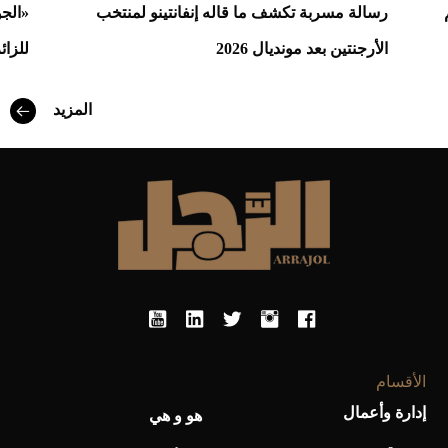
رسالة مسربة تكشف ما قاله إنفانتينو لمنتخب
«الج
الأرجنتين بعد مونديال 2026
للزائ
أفضل تدريج للشعر الطويل لإطلالة جريئة وعصرية
المزيد
أحذية Mary Jane: ترف وأناقة للرجال
الأقسام
إدارة وأعمال
هو و هي