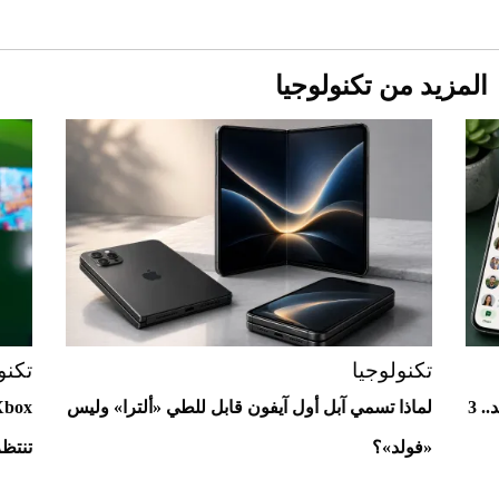
المزيد من تكنولوجيا
Aston Martin Valiant: على هوى الأبطال
تكنولوجيا
تكنو
واتساب يختبر واجهات جديدة لمستخدمي أندرويد.. 3
لماذا تسمي آبل أول آيفون قابل للطي «ألترا» وليس
«فولد»؟
تنتظ