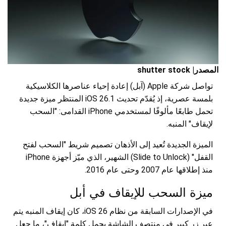
المصدر| shutter stock
تواصل شركة Apple (آبل) إعادة إحياء عناصرها الكلاسيكية
بلمسة عصرية، إذ يُقدّم تحديث iOS 26.1 المنتظر ميزة جديدة
تحمل طابعًا مألوفًا لمستخدمي iPhone القدامى: "السحب
لإيقاف" المنبه.
الميزة الجديدة تُعيد إلى الأذهان تصميم شريط "السحب لفتح
القفل" (Slide to Unlock) الشهير، الذي ميّز أجهزة iPhone
منذ إطلاقها عام 2007 وحتى عام 2016.
ميزة السحب للإيقاف في أبل
في الإصدارات السابقة من نظام iOS 26، كان إيقاف المنبه يتم
عبر زر كبير في منتصف الشاشة يحمل كلمة "إيقاف"، ما جعل