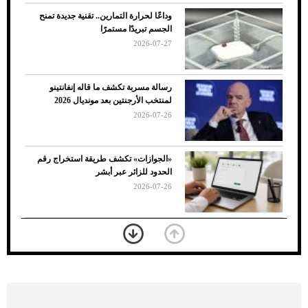
وداعًا لحرارة التمارين.. تقنية جديدة تمنح
الجسم تبريدًا مستمرًا
2026-07-27
رسالة مسربة تكشف ما قاله إنفانتينو
لمنتخب الأرجنتين بعد مونديال 2026
2026-07-26
7 نصائح لاختيار لون البنطلون المناسب للقميص
«الجوازات» تكشف طريقة استخراج رقم
الأسود
الحدود للزائر عبر أبشر
2026-07-26
بعد 7 أشهر من تعرضه لحادث مروع.. جوشوا
يفوز على برينغا بـ"الضربة القاضية" (فيديو)
2026-07-26
موعد صرف حساب المواطن لشهر