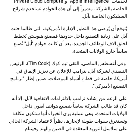
لخدمات "Apple Intelligence" و"Private Cloud Compute"
الخاصة بالشركة، مشيراً إلى أن هذه الخوادم تستخدم شرائح
السيليكون الخاصة بآبل.
يُتوقع أن يُرضي هذا التطور الإدارة الأمريكية، التي طالما حثت
آبل على زيادة التصنيع داخل حدودها فمصنع هيوستن يُخطط
لخلق آلاف الوظائف الجديدة، بعد أن كانت خوادم "أبل" تُصنع
سابقاً خارج الولايات المتحدة.
وفي أغسطس الماضي، التقى تيم كوك (Tim Cook)، الرئيس
التنفيذي لشركة آبل، بترامب للإعلان عن تعزيز الإنفاق في
أمريكا، خاصة في قطاع أشباه الموصلات، ضمن إطار "برنامج
التصنيع الأميركي".
على الرغم من إشادة ترامب بالالتزامات الاتفاقية لآبل، إلا أنه
كان قد طالب الشركة سابقاً بتصنيع هواتف آيفون داخل
الولايات المتحدة، وهي عملية يرى الخبراء أنها ستكون مكلفة
وتستغرق سنوات طويلة لإنجازها، نظراً لاعتماد الشركة الحالي
على سلاسل التوريد المعقدة في الصين والهند وفيتنام.