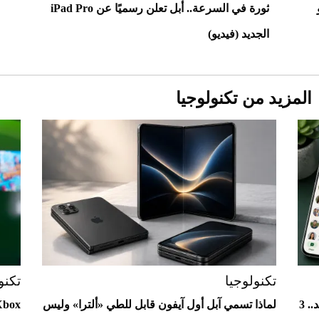
 و
ثورة في السرعة.. أبل تعلن رسميًا عن iPad Pro
الجديد (فيديو)
المزيد من تكنولوجيا
Aston Martin Valiant: على هوى الأبطال
تكنولوجيا
تكنو
واتساب يختبر واجهات جديدة لمستخدمي أندرويد.. 3
لماذا تسمي آبل أول آيفون قابل للطي «ألترا» وليس