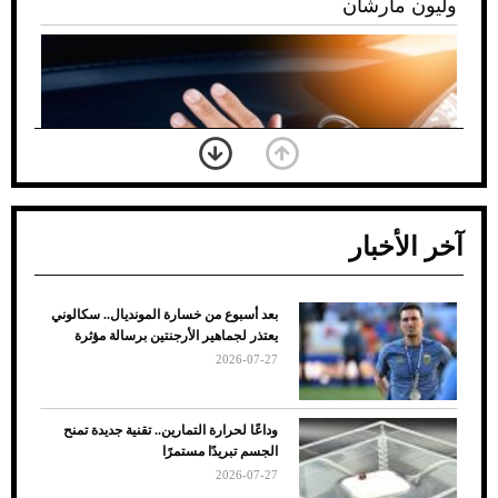
وليون مارشان
آخر الأخبار
بعد أسبوع من خسارة المونديال.. سكالوني
ضعف تبريد مكيف السيارة عند الوقوف.. أشهر
يعتذر لجماهير الأرجنتين برسالة مؤثرة
الأسباب والحلول
2026-07-27
وداعًا لحرارة التمارين.. تقنية جديدة تمنح
الجسم تبريدًا مستمرًا
2026-07-27