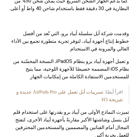
كما يدعم الجهاز الشحن السريع حيث يمكن شحن 50% من
البطارية في 30 دقيقة فقط باستخدام شاحن 40 واط أو أعلى.
وقدمت شركة آبل سلسلة آيباد برو، التي تُعد من أفضل
خطوط إنتاج أجهزة آيباد، لتوفر تجربة متطورة تجمع بين الأداء
العالي والمرونة في الاستخدام.
و تعمل أجهزة آيباد برو بنظام iPadOS، النسخة المحسّنة من
نظام iOS المصممة خصيصًا للأجهزة اللوحية، مما يتيح
للمستخدمين الاستفادة الكاملة من إمكانيات الجهاز.
اقرأ أيضًا:
تسريبات أبل تعمل على AirPods Pro جديدة و
شريحة H3
تميزت النماذج الأولى من آيباد برو بقدرتها على استخدام قلم
آبل بنسل وشاشتها الأكبر مقارنةً بأجهزة آيباد الأخرى، لتفتح
المجال أمام الفنانين والمصممين والمستخدمين المحترفين
للعمل بحرية أكبر.