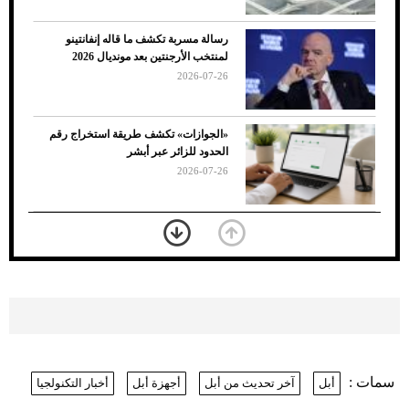
رسالة مسربة تكشف ما قاله إنفانتينو
لمنتخب الأرجنتين بعد مونديال 2026
2026-07-26
7 نصائح لاختيار لون البنطلون المناسب للقميص
«الجوازات» تكشف طريقة استخراج رقم
الأسود
الحدود للزائر عبر أبشر
2026-07-26
بعد 7 أشهر من تعرضه لحادث مروع.. جوشوا
يفوز على برينغا بـ"الضربة القاضية" (فيديو)
2026-07-26
موعد صرف حساب المواطن لشهر
أغسطس 2026
2026-07-25
سمات :
أبل
آخر تحديث من أبل
أجهزة أبل
أخبار التكنولجيا
نرى المستقبل من خلال تصميماتنا.. كيف حجزت