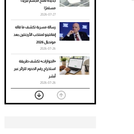
جديدة تمنح الجسم تبريدًا
مستمرًا
أحذية Mary Jane: ترف وأناقة
2026-07-27
للرجال
رسالة مسربة تكشف ما قاله
إنفانتينو لمنتخب الأرجنتين بعد
مونديال 2026
2026-07-26
«الجوازات» تكشف طريقة
استخراج رقم الحدود للزائر عبر
أبشر
2026-07-26
بعد 7 أشهر من تعرضه لحادث
مروع.. جوشوا يفوز على برينغا
بـ"الضربة القاضية" (فيديو)
2026-07-26
موعد صرف حساب المواطن