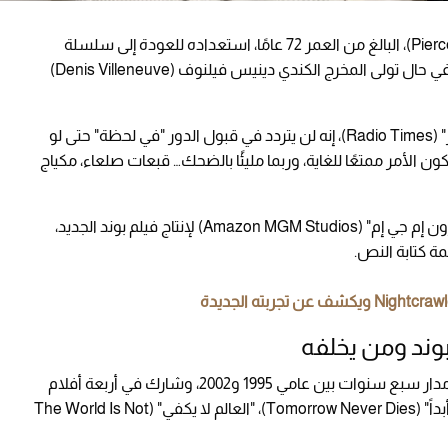
أبدى الممثل الأيرلندي بيرس بروسنان (Pierce Brosnan)، البالغ من العمر 72 عامًا، استعداده للعودة إلى سلسلة
جيمس بوند الشهيرة إذا ما طُلب منه ذلك، خاصة في حال تولى المخرج الكندي دينيس فيلنوف (Denis Villeneuve)
وقال بروسنان مازحًا في حوار مع مجلة "راديو تايمز" (Radio Times)، إنه لن يتردد في قبول الدور "في لحظة" حتى لو
ن الأمر ممتعًا للغاية، وربما مليئًا بالضحك… قبعات صلعاء، مكياج
ويأتي هذا التصريح بينما تستعد استوديوهات "أمازون إم جي إم" (Amazon MGM Studios) لإنتاج فيلم بوند الجديد،
وند ومن يخلفه
لعب بيرس بروسنان دور العميل السري 007 على مدار سبع سنوات بين عامي 1995 و2002، وشارك في أربعة أفلام
بارزة: "العين الذهبية" (GoldenEye)، "غد لا يموت أبداً" (Tomorrow Never Dies)، "العالم لا يكفي" (The World Is Not