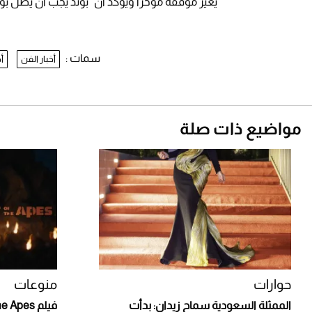
يغيّر موقفه مؤخرًا ويؤكد أن "بوند يجب أن يظل بو
سمات :
أخبار الفن
أ
مواضيع ذات صلة
حوارات
منوعات
الممثلة السعودية سماح زيدان: بدأت
فيلم Apes