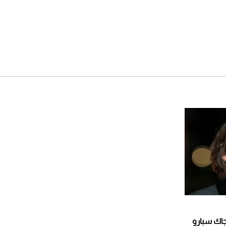
اك سبارو