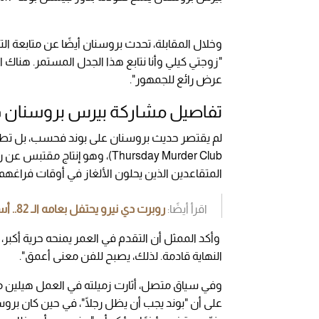
وخلال المقابلة، تحدث بروسنان أيضًا عن متابعة ال
"زوجتي كيلي وأنا نتابع هذا الجدل المستمر. هناك ا
عرض رائع للجمهور".
تفاصيل مشاركة بيرس بروسنان ف
المتقاعدين الذين يحلون الألغاز في أوقات فراغهم.
اقرأ أيضًا:
روبرت دي نيرو يحتفل بعامه الـ 82.. أسطورة هوليوود الخالدة (فيديو)
وأكد الممثل أن التقدم في العمر يمنحه حرية أكبر، قا
النهاية قادمة. لذلك، يصبح للفن معنى أعمق".
على أن "بوند يجب أن يظل رجلًا"، في حين كان بروس