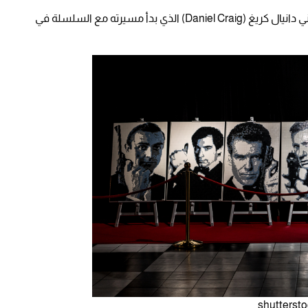
وبعد أن ترك الدور في 2002، خلفه الممثل البريطاني دانيال كريغ (Daniel Craig) الذي بدأ مسيرته مع السلسلة في