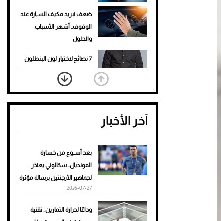
ضعف تبريد مكيف السيارة عند
الوقوف.. أشهر الأسباب
والحلول
7 نصائح لاختيار لون البنطلون
المناسب للقميص الأسود
نرى المستقبل من خلال
تصميماتنا.. كيف حجزت 1886
آخر الأخبار
مكانها في عالم الأزياء؟
أغلى 10 عطور في العالم للرجال
تمنحك فخامة استثنائية
بعد أسبوع من خسارة
المونديال.. سكالوني يعتذر
Aston Martin Valiant: على
لجماهير الأرجنتين برسالة مؤثرة
هوى الأبطال
2026-07-27
أفضل تدريج للشعر الطويل
وداعًا لحرارة التمارين.. تقنية
لإطلالة جريئة وعصرية