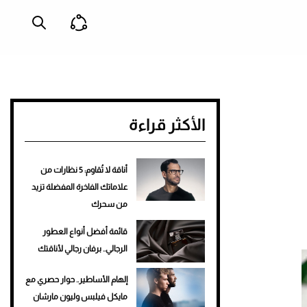
الأكثر قراءة
أناقة لا تُقاوم: 5 نظارات من
علاماتك الفاخرة المفضلة تزيد
من سحرك
قائمة أفضل أنواع العطور
الرجالي.. برفان رجالي لأناقتك
إلهام الأساطير.. حوار حصري مع
مايكل فيلبس وليون مارشان