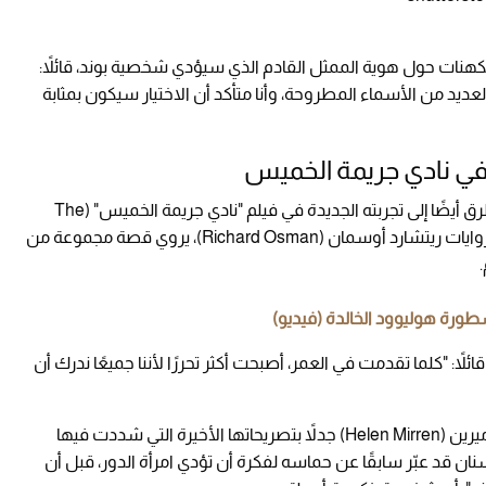
تكهنات حول هوية الممثل القادم الذي سيؤدي شخصية بوند، قائلاً:
لعديد من الأسماء المطروحة، وأنا متأكد أن الاختيار سيكون بمثابة
ي نادي جريمة الخميس
لم يقتصر حديث بروسنان على بوند فحسب، بل تطرق أيضًا إلى تجربته الجديدة في فيلم "نادي جريمة الخميس" (The
Thursday Murder Club)، وهو إنتاج مقتبس عن روايات ريتشارد أوسمان (Richard Osman)، يروي قصة مجموعة من
ئلاً: "كلما تقدمت في العمر، أصبحت أكثر تحررًا لأننا جميعًا ندرك أن
وفي سياق متصل، أثارت زميلته في العمل هيلين ميرين (Helen Mirren) جدلاً بتصريحاتها الأخيرة التي شددت فيها
نان قد عبّر سابقًا عن حماسه لفكرة أن تؤدي امرأة الدور، قبل أن