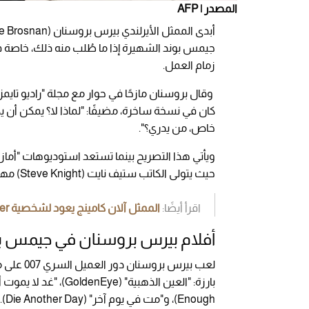
المصدر | AFP
زمام العمل.
كان في نسخة ساخرة، مضيفًا: "لماذا لا؟ يمكن أن يكو
خاص، من يدري؟".
حيث يتولى الكاتب ستيف نايت (Steve Knight) مهمة كتابة النص.
اقرأ أيضًا:
الممثل آلان كامينج يعود لشخصية Nightcrawler ويكشف عن تجربته الجديدة
أفلام بيرس بروسنان في جيمس ب
Enough)، و"مت في يوم آخر" (Die Another Day).