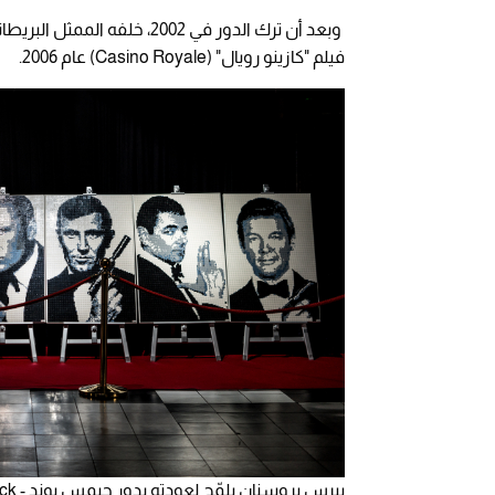
فيلم "كازينو رويال" (Casino Royale) عام 2006.
بيرس بروسنان يلمّح لعودته بدور جيمس بوند - shutterstock