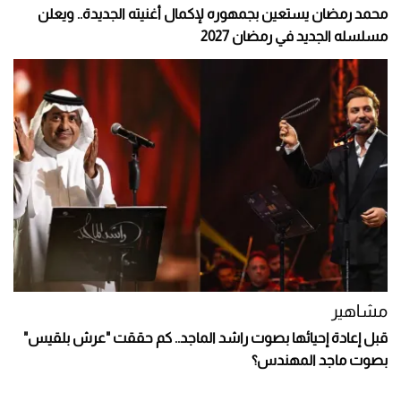
محمد رمضان يستعين بجمهوره لإكمال أغنيته الجديدة.. ويعلن
مسلسله الجديد في رمضان 2027
مشاهير
قبل إعادة إحيائها بصوت راشد الماجد.. كم حققت "عرش بلقيس"
بصوت ماجد المهندس؟