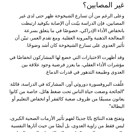
غير المصابين؟
وعلى الرغم من أن تسارع الشيخوخة ظهر حتى لدى غير
المصابين، فإن الدراسة بيّنت أن الإصابة بكوفيد ارتبطت
بانخفاض الأداء الإدراكي، خصوصًا في ما يتعلق بسرعة
المعالجة الذهنية والمرونة العقلية. ومع تقدم العمر، تبيّن أن
تأثير العدوى على تسارع الشيخوخة كان أشد وضوحًا.
وقد أظهرت الاختبارات التي خضع لها المشاركون انخفاضًا في
مؤشرات الأداء العقلي، ما يعزز فرضية وجود علاقة بين
العدوى وطبيعة التدهور في قدرات الدماغ.
علّقت البروفسورة دوروثي أور، المشاركة في الدراسة، قائلة:
"الجائحة وضعت حياة الناس تحت ضغط هائل، خاصة من كانوا
يعانون مسبقًا من ظروف صعبة كالفقر أو انخفاض التعليم أو
البطالة".
وتفتح هذه النتائج بابًا جديدًا لفهم تأثير الأزمات الصحية الكبرى،
ليس فقط من زاوية العدوى، بل أيضًا من حيث آثارها النفسية