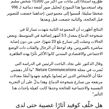
طوّروه استنادًا إلى بيانات من أكثر من 15,000 شخص سليم.
وقد استخدموا هذا النموذج لتحليل صور أشعة دماغية لـ 996
شخصًا سليمًا، قُسموا إلى مجموعتين: إحداهما خضعت للتصوير
قبل الجائحة، والثانية خضعت قبل وبعدها.
النتائج أظهرت أن المجموعة الثانية شهدت تسارعًا في
شيخوخة الدماغ بمعدل 5.5 أشهر إضافية في المتوسط، وبعض
الحالات وصلت إلى تسارع بلغ 20 شهرًا، حتى من دون إصابة
مباشرة بالفيروس. وقد لوحظ أن الرجال والفئات ذات الوضع
الاجتماعي والاقتصادي المتدني كانوا الأكثر تأثرًا بهذه الظاهرة.
وقال الدكتور علي نجاد، الباحث الرئيس في الدراسة التي
نُشرت في مجلة Nature Communications: "ما أثار دهشتي
حقًا أن الأشخاص الذين لم يُصابوا بكوفيد شهدوا أيضًا معدلات
مرتفعة من تسارع شيخوخة الدماغ. وهذا يدلّ على أن التجربة
النفسية والاجتماعية للجائحة وحدها كانت كفيلة بإحداث هذا
التأثير".
هل خلّف كوفيد آثارًا عصبية حتى لدى