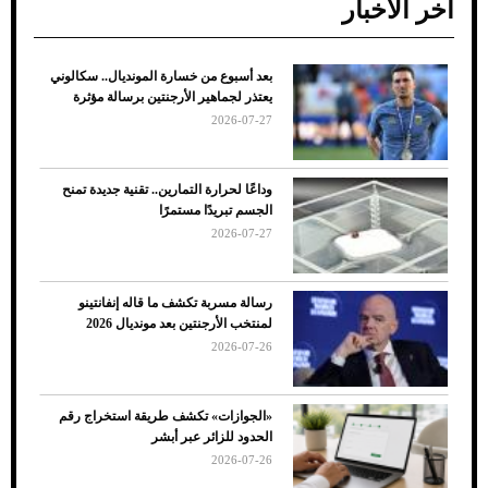
آخر الأخبار
بعد أسبوع من خسارة المونديال.. سكالوني
ضعف تبريد مكيف السيارة عند الوقوف.. أشهر
يعتذر لجماهير الأرجنتين برسالة مؤثرة
الأسباب والحلول
2026-07-27
وداعًا لحرارة التمارين.. تقنية جديدة تمنح
الجسم تبريدًا مستمرًا
2026-07-27
رسالة مسربة تكشف ما قاله إنفانتينو
لمنتخب الأرجنتين بعد مونديال 2026
2026-07-26
7 نصائح لاختيار لون البنطلون المناسب للقميص
«الجوازات» تكشف طريقة استخراج رقم
الأسود
الحدود للزائر عبر أبشر
2026-07-26