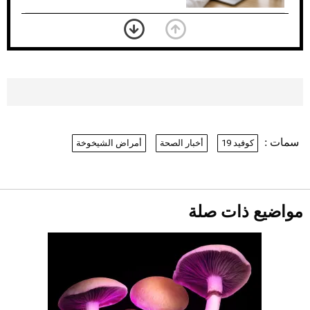
بعد 7 أشهر من تعرضه لحادث مروع.. جوشوا
يفوز على برينغا بـ"الضربة القاضية" (فيديو)
2026-07-26
موعد صرف حساب المواطن لشهر
أغسطس 2026
2026-07-25
سمات :
كوفيد 19
أخبار الصحة
أمراض الشيخوخة
نرى المستقبل من خلال تصميماتنا.. كيف حجزت
1886 مكانها في عالم الأزياء؟
أقصر يوم في 2026 يقترب.. ماذا يحدث في
دوران الأرض؟
2026-07-25
مواضيع ذات صلة
قبل ليلة النزال.. اكتمال وزن أبطال "The
Comeback" في جدة (فيديو)
2026-07-25