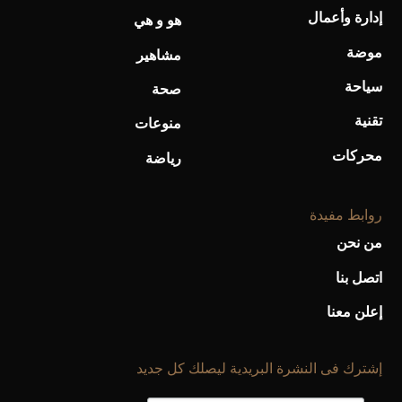
إدارة وأعمال
هو و هي
موضة
أحذية Mary Jane: ترف وأناقة للرجال
مشاهير
سياحة
صحة
تقنية
منوعات
محركات
رياضة
روابط مفيدة
من نحن
اتصل بنا
إعلن معنا
إشترك فى النشرة البريدية ليصلك كل جديد