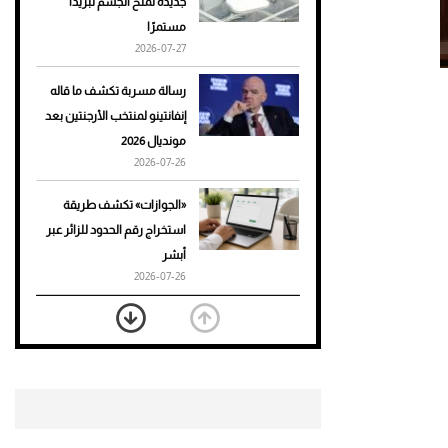
جديدة تمنح الجسم تبريدًا
مستمرًا
أحذية Mary Jane: ترف وأناقة
2026-07-27
للرجال
رسالة مسربة تكشف ما قاله
إنفانتينو لمنتخب الأرجنتين بعد
مونديال 2026
2026-07-26
«الجوازات» تكشف طريقة
استخراج رقم الحدود للزائر عبر
أبشر
2026-07-26
بعد 7 أشهر من تعرضه لحادث
مروع.. جوشوا يفوز على برينغا
بـ"الضربة القاضية" (فيديو)
2026-07-26
موعد صرف حساب المواطن