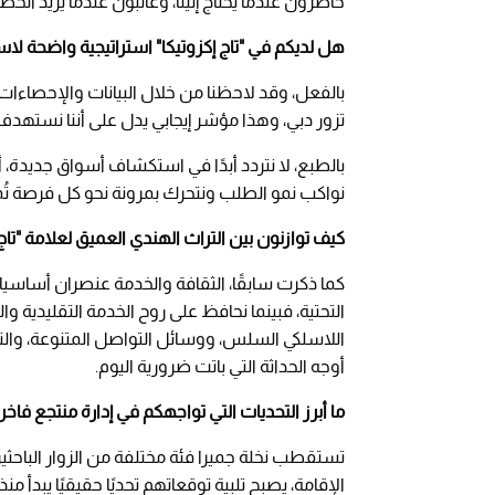
حاضرون عندما يُحتاج إلينا، وغائبون عندما يريد ال
هل لديكم في "تاج إكزوتيكا" استراتيجية واضحة لا
بالفعل، وقد لاحظنا من خلال البيانات والإحصاءا
تزور دبي، وهذا مؤشر إيجابي يدل على أننا نستهدف
بالطبع، لا نتردد أبدًا في استكشاف أسواق جديدة، 
نواكب نمو الطلب ونتحرك بمرونة نحو كل فرصة تُمك
كيف توازنون بين التراث الهندي العميق لعلامة "ت
كما ذكرت سابقًا، الثقافة والخدمة عنصران أساسيان 
التحتية، فبينما نحافظ على روح الخدمة التقليدية و
اللاسلكي السلس، ووسائل التواصل المتنوعة، وال
أوجه الحداثة التي باتت ضرورية اليوم.
ما أبرز التحديات التي تواجهكم في إدارة منتجع فاخر 
تستقطب نخلة جميرا فئة مختلفة من الزوار الباحثي
الإقامة، يصبح تلبية توقعاتهم تحديًا حقيقيًا يبدأ