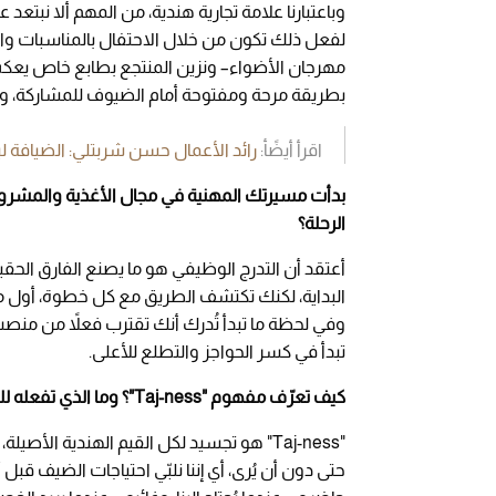
وباعتبارنا علامة تجارية هندية، من المهم ألا نبتعد
لفعل ذلك تكون من خلال الاحتفال بالمناسبات والم
مهرجان الأضواء– ونزين المنتجع بطابع خاص يعكس
بطريقة مرحة ومفتوحة أمام الضيوف للمشاركة، وهو م
اقرأ أيضًأ:
رائد الأعمال حسن شربتلي: الضيافة ليست عقارًا.. وHublot Big Bang مرآة ذ
بدأت مسيرتك المهنية في مجال الأغذية والمشروبا
الرحلة؟
أعتقد أن التدرج الوظيفي هو ما يصنع الفارق الحقي
البداية، لكنك تكتشف الطريق مع كل خطوة، أول مرة
وفي لحظة ما تبدأ تُدرك أنك تقترب فعلاً من منصب ا
تبدأ في كسر الحواجز والتطلع للأعلى.
كيف تعرّف مفهوم "Taj-ness"؟ وما الذي تفعله للحفاظ عليه في سوق ديناميكي كدبي؟
"Taj-ness" هو تجسيد لكل القيم الهندية الأصي
حتى دون أن يُرى، أي إننا نلبّي احتياجات الضيف قب