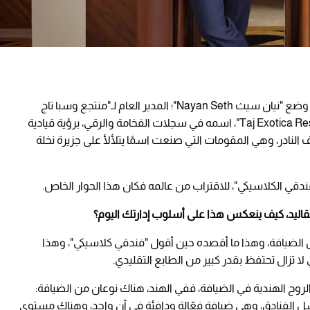
بخبرة تتجاوز الثلاثين عامًا في عالم الضيافة الفاخرة، وضع "نيان سيث Nayan Seth"؛ المدير العام لـ"منتجع وسبا تاج
إكزوتيكا، النخلة، دبي Taj Exotica Resort & Spa, The Palm, Dubai"، اسمه في سجلات الفخامة والرقي، برؤية قيادية
ف النادر، وهي المقومات التي صنعت اسمًا يتلألأ على جزيرة نخلة
ندقي الكلاسيكي"، للاقتراب من عالمه فكان هذا الحوار الخاص.
اليد، كيف ينعكس هذا على أسلوب إدارتك اليوم؟
 الضيافة، وهذا ما أقصده حين أقول "فندقي كلاسيكي"، وهذا
ا تزال تحتفظ بقدر كبير من الطابع التقليدي.
لروح الهندية في الضيافة، ففي الهند، هناك نوعان من الضيافة:
ل الفنادق، وهي ضيافة فعّالة ودافئة في آنٍ واحد، وهناك مستوى