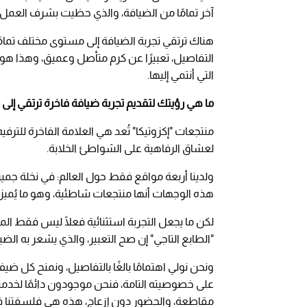
آخر تمامًا من الضيافة، والذي حظيت بشرف العمل 
هناك ترتقي تجربة الضيافة إلى مستوى مختلف تمام
التفاصيل، تعبيرًا عن كرم متأصل وعميق، وهذا هو
التي أنتمي إليها.
ما هي رؤيتك لتقديم تجربة ضيافة فاخرة ترتقي إل
منتجعات "إكزوتيكا" تُعد هي العلامة الفاخرة لل
لعشاق الرفاهية على الشواطئ الخلابة.
ولدينا أربعة مواقع فقط حول العالم: في نخلة جمير
هذه الوجهات أنها منتجعات شاطئية، وهو ما يُميز 
لكن ما يجعل التجربة استثنائية فعلًا ليس فقط الم
"الطابع التاجي" إن صح التعبير، والذي يشعر به الض
ونحن نولي اهتمامًا بالغًا بالتفاصيل، ونمنح كل ضي
على خصوصيته التامة، فنحن موجودون دائمًا لخدمت
مقاطعة، والحضور دون إزعاج، هذه هي فلسفتنا في