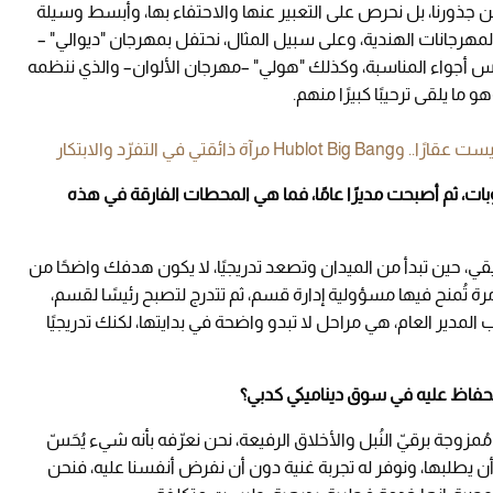
 عن جذورنا، بل نحرص على التعبير عنها والاحتفاء بها، وأبسط وسيلة
هرجانات الهندية، وعلى سبيل المثال، نحتفل بمهرجان "ديوالي" –
 أجواء المناسبة، وكذلك "هولي" –مهرجان الألوان– والذي ننظمه
ا يلقى ترحيبًا كبيرًا منهم.
ائقتي في التفرّد والابتكار
ت، ثم أصبحت مديرًا عامًا، فما هي المحطات الفارقة في هذه
قي، حين تبدأ من الميدان وتصعد تدريجيًا، لا يكون هدفك واضحًا من
 تُمنح فيها مسؤولية إدارة قسم، ثم تتدرج لتصبح رئيسًا لقسم،
لمدير العام، هي مراحل لا تبدو واضحة في بدايتها، لكنك تدريجيًا
لة، مُمزوجة برقيّ النُبل والأخلاق الرفيعة، نحن نعرّفه بأنه شيء يُحَسّ
ل أن يطلبها، ونوفر له تجربة غنية دون أن نفرض أنفسنا عليه، فنحن