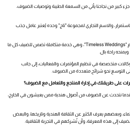
جزء كبير من نجاحنا يأتي من السمعة الطيبة وتوصيات الضيوف،
باستمرار، والاسم التجاري لمجموعة "تاج" وحده يُعتبر عامل جذب
وفيما يخص حفلات الزفاف، لدينا مبادرة تُعرف باسم "Timeless Weddings"، وهي خدمة متكاملة تضمن للضيف كل ما
ويمنحه راحة بال.
وكالات متخصصة في تنظيم المؤتمرات والفعاليات، إلى جانب
ى التوسع نحو شرائح متعددة من الضيوف.
لتراث على طريقتك في إدارة المنتجع والتعامل مع الضيوف؟
صًا عندما نتحدث عن الضيوف من أصول هندية ممن يعيشون في الخارج،
ماء، وبعضهم يعرف الكثير عن الثقافة الهندية وتاريخها، والبعض
ن نضيف إلى هذه المعرفة، وأن نُشركهم في التجربة الثقافية.