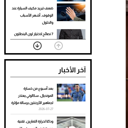
ضعف تبريد مكيف السيارة عند
الوقوف.. أشهر الأسباب
والحلول
7 نصائح لاختيار لون البنطلون
المناسب للقميص الأسود
نرى المستقبل من خلال
تصميماتنا.. كيف حجزت 1886
آخر الأخبار
مكانها في عالم الأزياء؟
أغلى 10 عطور في العالم للرجال
تمنحك فخامة استثنائية
بعد أسبوع من خسارة
المونديال.. سكالوني يعتذر
Aston Martin Valiant: على
لجماهير الأرجنتين برسالة مؤثرة
هوى الأبطال
2026-07-27
أفضل تدريج للشعر الطويل
وداعًا لحرارة التمارين.. تقنية
لإطلالة جريئة وعصرية