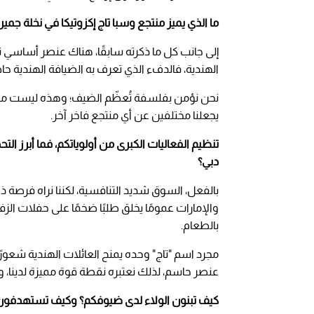
ما الذي يميز منتجع وسبا تاج إكزوتيكا في نخلة جميرا
إلى جانب كل ما ذكرته سابقًا، هناك عنصر أساسي 
الهندية، فالدفء الذي تعرف به الضيافة الهندية ح
نحن نؤمن بفلسفة تُعظّم الضيف؛ وهذه ليست مبالغة
يجعلنا مختلفين عن أي منتجع فاخر آخر.
تنظيم الفعاليات الكبرى من أولوياتكم، فما أبرز 
دبي؟
بالفعل، السوق شديد التنافسية، لكننا نراه فرصة ذه
والإمارات عمومًا يخلق طلبًا ضخمًا على حفلات الزف
بالطعام.
مجرد اسم "تاج" وحده يمنح العائلات الهندية شعورً
عنصر حاسم، لذلك نعتبره نقطة قوة مميزة لدينا، ومج
كيف تبنون الولاء لدى ضيوفكم؟ وكيف تستهدفون شر