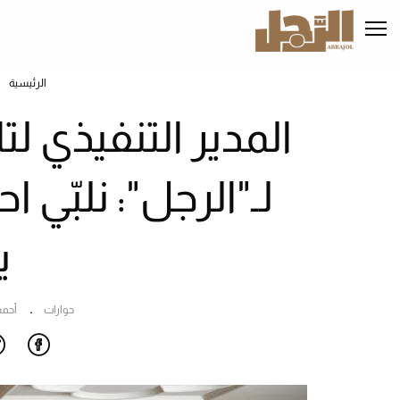
تجاوز
إلى
المحتوى
الرئيسي
الرئيسية
المدير التنفيذي لت
لـ"الرجل": نلبّي 
ي
حوارات
أحمد