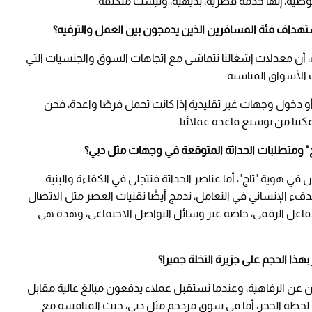
خصوصية، إنها خدمة فطرية، بديهية، وليست متكلفة.
ستهداف فئة المسافرين الذين يدمجون بين العمل والترفيه؟
ت، أن معدلات إشغالنا تتماشى مع اتجاهات السوق والجنسيات التي
 الأسواق المناسبة.
أو دخول وجهات غير تقليدية إذا كانت تحمل فرصًا واعدة، فحن
ننا من توسيع قاعدة عملائنا.
اج" ومتطلبات الحداثة المتوقعة في وجهات مثل دبي؟
في هوية "تاج"، أما عناصر الحداثة فتتجلى في الكفاءة والبنية
الدفء الإنساني في التعامل، ندمج أيضًا تقنيات العصر مثل الاتصال
تفاعل الرقمي، خاصة عبر وسائل التواصل الاجتماعي، وهذه هي
بهذا الحجم على جزيرة النخلة جميرا؟
ن عن الرفاهية، وعندما تستقبل عملاء يدفعون مبالغ عالية مقابل
 منذ لحظة الحجز، أما في سوق مزدحم مثل دبي، حيث المنافسة مع