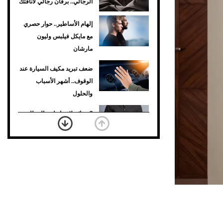
الرجالي.. برفان رجالي لأناقتك
إلهام الأساطير.. حوار حصري
مع مايكل فيلبس وليون
مارشان
ضعف تبريد مكيف السيارة عند
الوقوف.. أشهر الأسباب
والحلول
7 نصائح لاختيار لون البنطلون
المناسب للقميص الأسود
نرى المستقبل من خلال
تصميماتنا.. كيف حجزت 1886
مكانها في عالم الأزياء؟
أغلى 10 عطور في العالم
للرجال تمنحك فخامة استثنائية