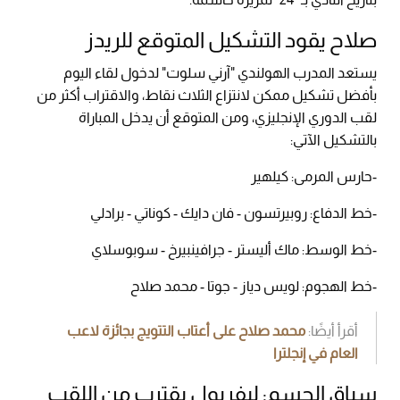
صلاح يقود التشكيل المتوقع للريدز
يستعد المدرب الهولندي "آرني سلوت" لدخول لقاء اليوم
بأفضل تشكيل ممكن لانتزاع الثلاث نقاط، والاقتراب أكثر من
لقب الدوري الإنجليزي، ومن المتوقع أن يدخل المباراة
بالتشكيل الآتي:
-حارس المرمى: كيلهير
-خط الدفاع: روبيرتسون - فان دايك - كوناتي - برادلي
-خط الوسط: ماك أليستر - جرافينبيرخ - سوبوسلاي
-خط الهجوم: لويس دياز - جوتا - محمد صلاح
أقرأ أيضًا:
محمد صلاح على أعتاب التتويج بجائزة لاعب
العام في إنجلترا
سباق الحسم: ليفربول يقترب من اللقب