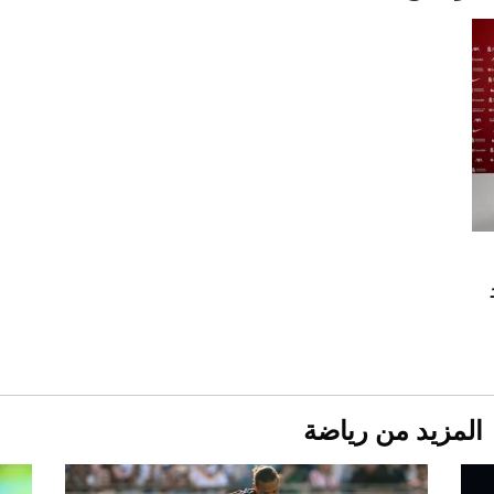
2026-07-25
قبل ليلة النزال.. اكتمال وزن أبطال "The
Comeback" في جدة (فيديو)
2026-07-25
أغلى 10 عطور في العالم للرجال تمنحك فخامة
استثنائية
المزيد من رياضة