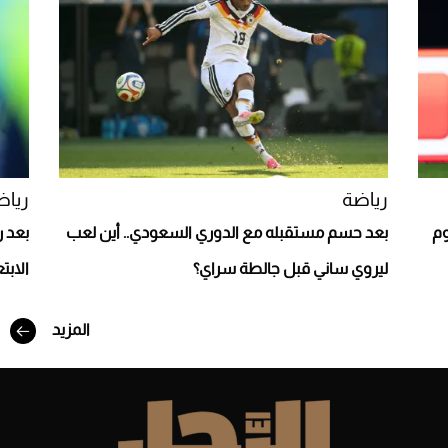
Aston Martin Valiant: على هوى الأبطال
رياضة
رياض
وم
بعد حسم مستقبله مع الدوري السعودي.. أين لعب
بعد ر
ليروي ساني قبل جالطة سراي؟
الابت
أفضل تدريج للشعر الطويل لإطلالة جريئة وعصرية
المزيد