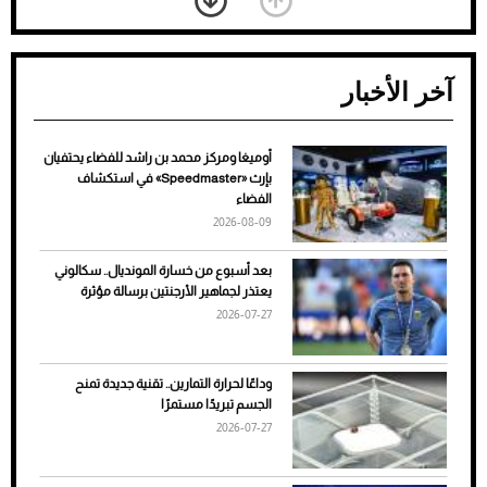
آخر الأخبار
أوميغا ومركز محمد بن راشد للفضاء يحتفيان
ضعف تبريد مكيف السيارة عند الوقوف.. أشهر
بإرث «Speedmaster» في استكشاف
الأسباب والحلول
الفضاء
2026-08-09
بعد أسبوع من خسارة المونديال.. سكالوني
يعتذر لجماهير الأرجنتين برسالة مؤثرة
2026-07-27
وداعًا لحرارة التمارين.. تقنية جديدة تمنح
الجسم تبريدًا مستمرًا
2026-07-27