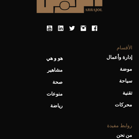
أحذية Mary Jane: ترف وأناقة للرجال
الأقسام
إدارة وأعمال
هو و هي
موضة
مشاهير
سياحة
صحة
تقنية
منوعات
محركات
رياضة
روابط مفيدة
من نحن