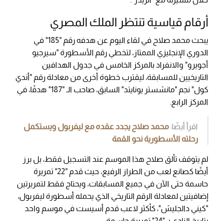
أرقام قياسية تنتظر الملك المصري
يبحث محمد صلاح في لقاء اليوم عن هدفه رقم "185" في
الدوري الإنجليزي الممتاز، لتخطي رقم الأسطورة "سيرجيو
أجويرو" والانفراد بالمركز الخامس في جدول الهدافين
التاريخيين للمسابقة، ليقترب خطوة أخرى من معادلة رقم "أندي
كول" نجم "مانشستر يونايتد" السابق، صاحب الـ "187" هدفًا، في
المركز الرابع.
اقرأ أيضًا:
محمد صلاح يجدد عقده مع ليفربول ويستكمل
رحلته الأسطورية نحو القمة
لم يتوقف تألق صلاح هذا الموسم عند التسجيل فقط، بل برز
أيضًا كصانع لعب من الطراز الرفيع، حيث قدم "22" تمريرة
حاسمة حتى الآن في جميع المسابقات، ويحتاج فقط لتمريرتين
إضافيتين لمعادلة الرقم التاريخي الذي يحمله أسطورة ليفربول،
"كيني دالجليش"، كأكثر لاعب قدم أسيست في موسم واحد
بتاريخ النادي بـ "24" تمريرة حاسمة.