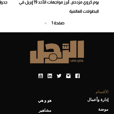
يوم كروي مزدحم.. أبرز مواجهات الأحد 19 إبريل في
جدول مب
البطولات العالمية
Pagination
صفحة 1
››
الصفحة
التالية
الأقسام
إدارة وأعمال
هو و هي
موضة
مشاهير