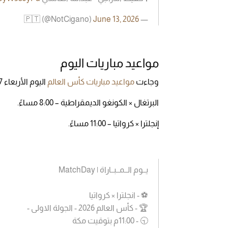
June 13, 2026
— 🇵🇹 (@NotCigano)
مواعيد مباريات اليوم
وجاءت
مواعيد مباريات كأس العالم
اليوم الأربعاء 17 يونيو 2026 بتوقيت السعودية كالتالي:-
البرتغال × الكونغو الديمقراطية – 8:00 مساءً.
إنجلترا × كرواتيا – 11:00 مساءً.
يــوم الــمــبــاراة | MatchDay
⚽️ - انجلترا × كرواتيا
🏆 - كأس العالم 2026 - الجولة الاولى -
🕤 - 11:00م بتوقيت مكة