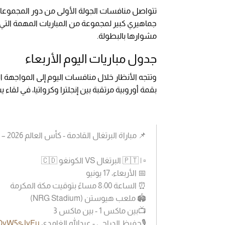
تتواصل منافسات الجولة الأولى من دور المجموع
جماهيري كبير لمجموعة من المباريات المهمة التي
مشوارها بالبطولة.
جدول مباريات اليوم الأربعاء
وتتجه الأنظار خلال منافسات اليوم إلى المواجهة الت
بقمة أوروبية مرتقبة بين إنجلترا وكرواتيا، في لق
📌 مباراة البرتغال القادمة - كأس العالم 2026 – دور المجموعات (Group K)
▫️ | 🇵🇹 البرتغال VS الكونغو 🇨🇩
📅 الأربعاء، 17 يونيو
⏰ الساعة 8:00 مساءً بتوقيت مكة المكرمة
🏟️ ملعب هيوستن (NRG Stadium)
📺بين ماكس 1 - بين ماكس 3
🎙️حفيظ الدراجي - عبدالله الغامدي
/MDyW5sJyFu