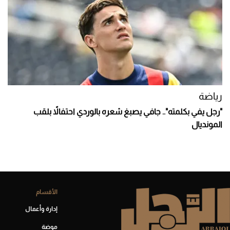
رياضة
"رجل يفي بكلمته".. جافي يصبغ شعره بالوردي احتفالاً بلقب
المونديال
الأقسام
إدارة وأعمال
موضة