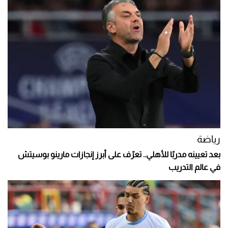
رياضة
بعد تعيينه مدربًا للأهلي.. تعرّف على أبرز إنجازات مارينو بوسيتش
في عالم التدريب