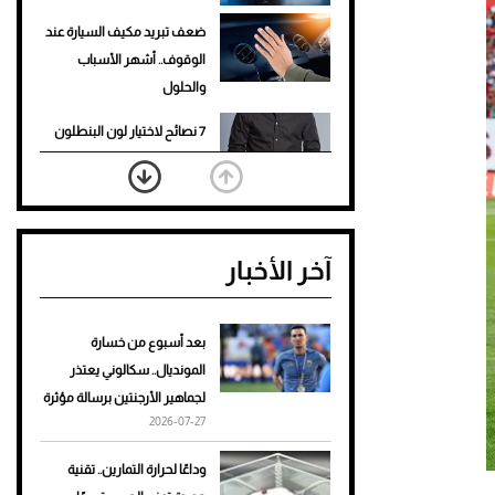
ضعف تبريد مكيف السيارة عند
الوقوف.. أشهر الأسباب
والحلول
7 نصائح لاختيار لون البنطلون
المناسب للقميص الأسود
نرى المستقبل من خلال
تصميماتنا.. كيف حجزت 1886
آخر الأخبار
مكانها في عالم الأزياء؟
أغلى 10 عطور في العالم للرجال
تمنحك فخامة استثنائية
بعد أسبوع من خسارة
المونديال.. سكالوني يعتذر
Aston Martin Valiant: على
لجماهير الأرجنتين برسالة مؤثرة
هوى الأبطال
2026-07-27
أفضل تدريج للشعر الطويل
وداعًا لحرارة التمارين.. تقنية
لإطلالة جريئة وعصرية