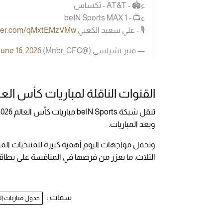
ء🏟 - AT&T - تكساس
ء📺 - beIN Sports MAX 1
🎙️ - علي سعيد الكعبي
itter.com/qMxtEMzVMw
— منبر تشيلسي (@Mnbr_CFC)
une 16, 2026
القنوات الناقلة لمباريات كأس العالم 6
وبعد المباريات.
وتحمل مواجهات اليوم أهمية كبيرة للمنتخبات الم
الثلاث، ما يعزز من فرصها في المنافسة على بطاقا
سمات :
جدول مباريات ال