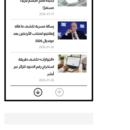
جديدة تمنح الجسم تبريدًا
مستمرًا
أحذية Mary Jane: ترف وأناقة
2026-07-27
للرجال
رسالة مسربة تكشف ما قاله
إنفانتينو لمنتخب الأرجنتين بعد
مونديال 2026
2026-07-26
«الجوازات» تكشف طريقة
استخراج رقم الحدود للزائر عبر
أبشر
2026-07-26
بعد 7 أشهر من تعرضه لحادث
مروع.. جوشوا يفوز على برينغا
بـ"الضربة القاضية" (فيديو)
2026-07-26
موعد صرف حساب المواطن