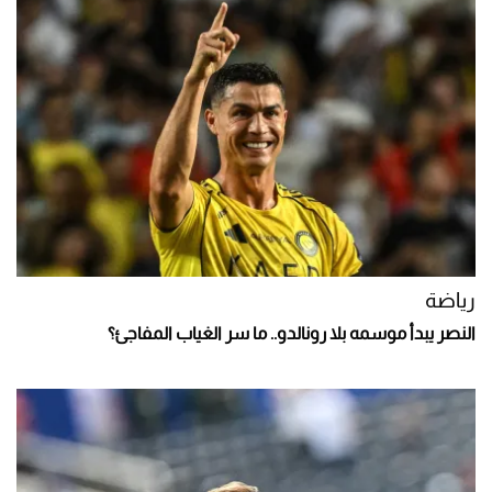
رياضة
النصر يبدأ موسمه بلا رونالدو.. ما سر الغياب المفاجئ؟