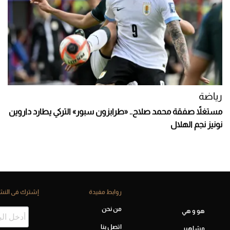
رياضة
مستغلاً صفقة محمد صلاح.. «طرابزون سبور» التركي يطارد داروين
نونيز نجم الهلال
روابط مفيدة
إشترك فى النشر
من نحن
هو و هي
اتصل بنا
مشاهير