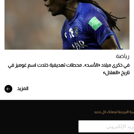
رياضة
في ذكرى ميلاد «الأسد».. محطات تهديفية خلدت اسم غوميز في
تاريخ «الهلال»
المزيد
ة البريدية ليصلك كل جديد