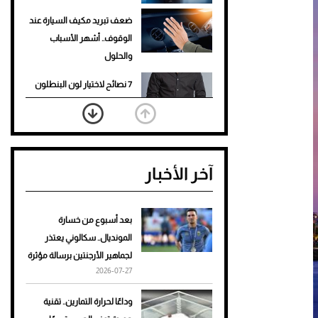
ضعف تبريد مكيف السيارة عند
الوقوف.. أشهر الأسباب
والحلول
7 نصائح لاختيار لون البنطلون
المناسب للقميص الأسود
نرى المستقبل من خلال
تصميماتنا.. كيف حجزت 1886
آخر الأخبار
مكانها في عالم الأزياء؟
أغلى 10 عطور في العالم للرجال
تمنحك فخامة استثنائية
بعد أسبوع من خسارة
المونديال.. سكالوني يعتذر
Aston Martin Valiant: على
لجماهير الأرجنتين برسالة مؤثرة
هوى الأبطال
2026-07-27
أفضل تدريج للشعر الطويل
وداعًا لحرارة التمارين.. تقنية
لإطلالة جريئة وعصرية