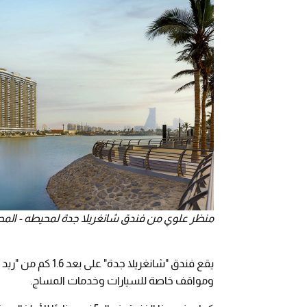
منظر علوي من فندق شانغريلا جدة لمحيطه - المصدر: gri-la
يقع فندق "شانغريل
ومواقف خاصة للسيارات وخدمات المساج.