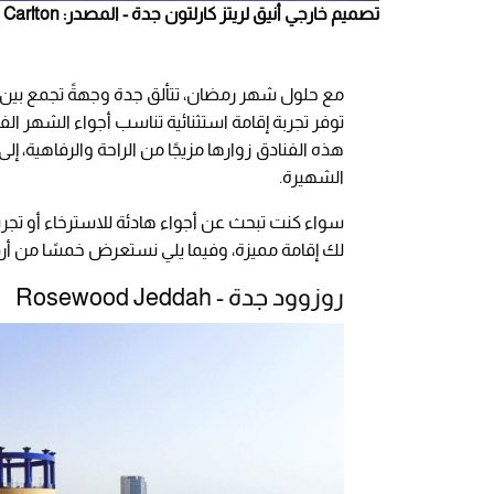
تصميم خارجي أنيق لريتز كارلتون جدة - المصدر: Ritz Carlton
مع حلول شهر رمضان، تتألق جدة وجهةً تجمع بين ا
توفر تجربة إقامة استثنائية تناسب أجواء الشهر الفض
هذه الفنادق زوارها مزيجًا من الراحة والرفاهية، إل
الشهيرة.
سواء كنت تبحث عن أجواء هادئة للاسترخاء أو تج
لك إقامة مميزة، وفيما يلي نستعرض خمسًا من أرق
روزوود جدة - Rosewood Jeddah