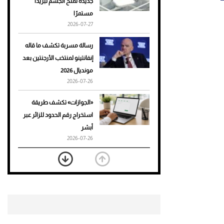
جديدة تمنح الجسم تبريدًا
مستمرًا
أحذية Mary Jane: ترف وأناقة
2026-07-27
للرجال
رسالة مسربة تكشف ما قاله
إنفانتينو لمنتخب الأرجنتين بعد
مونديال 2026
2026-07-26
«الجوازات» تكشف طريقة
استخراج رقم الحدود للزائر عبر
أبشر
2026-07-26
بعد 7 أشهر من تعرضه لحادث
مروع.. جوشوا يفوز على برينغا
بـ"الضربة القاضية" (فيديو)
2026-07-26
موعد صرف حساب المواطن