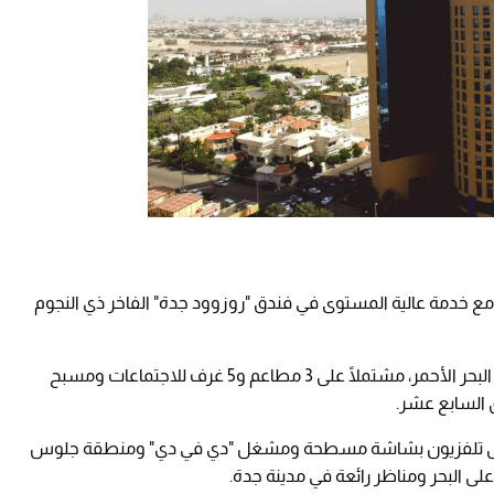
ع خدمة عالية المستوى في فندق "روزوود جدة" الفاخر ذي النجوم
يتسم فندق "روزوود جدة" بإطلالات بانورامية على البحر الأحمر، مشتملًا على 3 مطاعم و5 غرف للاجتماعات ومسبح
 السابع عشر.
 على تلفزيون بشاشة مسطحة ومشغل "دي في دي" ومنطقة جلوس
ى البحر ومناظر رائعة في مدينة جدة.