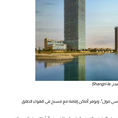
Shan
ا جدة" على بعد 1.6 كم من "ريد سي مول"، ويوفر أماكن إقامة مع مسبح في الهواء الطلق