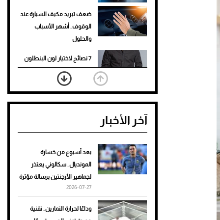
ضعف تبريد مكيف السيارة عند
الوقوف.. أشهر الأسباب
والحلول
7 نصائح لاختيار لون البنطلون
المناسب للقميص الأسود
نرى المستقبل من خلال
تصميماتنا.. كيف حجزت 1886
آخر الأخبار
مكانها في عالم الأزياء؟
أغلى 10 عطور في العالم للرجال
تمنحك فخامة استثنائية
بعد أسبوع من خسارة
المونديال.. سكالوني يعتذر
Aston Martin Valiant: على
لجماهير الأرجنتين برسالة مؤثرة
هوى الأبطال
2026-07-27
أفضل تدريج للشعر الطويل
وداعًا لحرارة التمارين.. تقنية
لإطلالة جريئة وعصرية