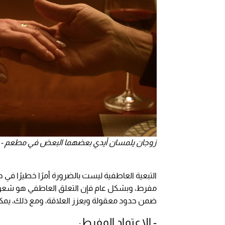
زوجان يلمسان أيدي بعضهما البعض في مطعم - المصدر: ock
التبعية العاطفية ليست بالضرورة أمرًا خطيرًا في ح
مفرط، وبشكل عام فإن التعلق العاطفي هو شعور
ضمن حدود معقولة ويعزز العلاقة، ومع ذلك، يمكن أ
- الاعتماد المفرط: