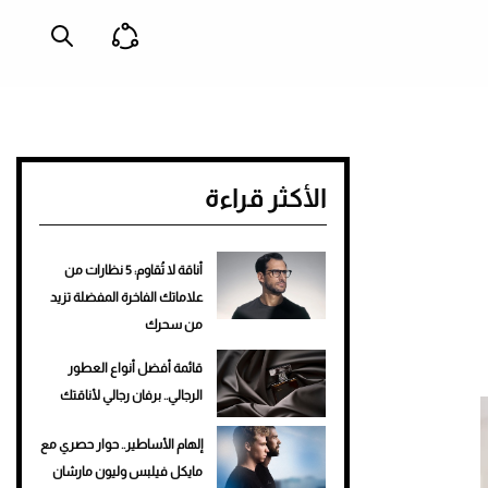
الأكثر قراءة
أناقة لا تُقاوم: 5 نظارات من
علاماتك الفاخرة المفضلة تزيد
من سحرك
قائمة أفضل أنواع العطور
الرجالي.. برفان رجالي لأناقتك
إلهام الأساطير.. حوار حصري مع
مايكل فيلبس وليون مارشان