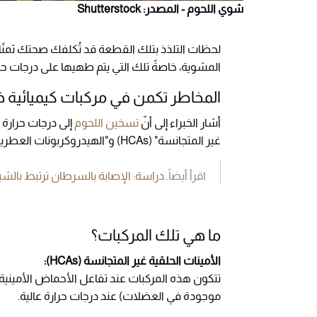
شوي اللحوم - المصدر: Shutterstock
لحظات التلذذ بتلك القطعة قد تُكلفك صحتك ثمنًا 
المشوية، خاصةً تلك التي يتم طهيها على درجات حر
المخاطر تكمن في مركبات كيميائية 
أشار الخبراء إلى أنّ
تسخين اللحوم
إلى درجات حرارة ع
غير المتجانسة" (HCAs) و"الهيدروكربونات العطرية متعددة الحلقات" (PAHs).
اقرأ أيضاً..
دراسة: الإصابة بالسرطان ترتبط بالشي
ما هي تلك المركبات؟
الأمينات الحلقية غير المتجانسة (HCAs):
تتكون هذه المركبات عند تفاعل الأحماض الأمينية، 
موجودة في العضلات) عند درجات حرارة عالية.