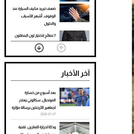
ضعف تبريد مكيف السيارة عند
الوقوف.. أشهر الأسباب
والحلول
7 نصائح لاختيار لون البنطلون
المناسب للقميص الأسود
نرى المستقبل من خلال
تصميماتنا.. كيف حجزت 1886
آخر الأخبار
مكانها في عالم الأزياء؟
أغلى 10 عطور في العالم للرجال
تمنحك فخامة استثنائية
بعد أسبوع من خسارة
المونديال.. سكالوني يعتذر
Aston Martin Valiant: على
لجماهير الأرجنتين برسالة مؤثرة
هوى الأبطال
2026-07-27
أفضل تدريج للشعر الطويل
وداعًا لحرارة التمارين.. تقنية
لإطلالة جريئة وعصرية