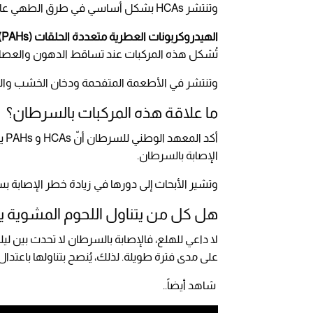
وتنتشر HCAs بشكل أساسي في طرق الطهي عالية الحرارة مثل القلي والشوي.
الهيدروكربونات العطرية متعددة الحلقات (PAHs):
تُشكل هذه المركبات عند تساقط الدهون والعصائر 
وتنتشر في الأطعمة المتفحمة ودخان الخشب والم
ما علاقة هذه المركبات بالسرطان؟
أك
الإصابة بالسرطان.
وتشير الأبحاث إلى دورها في زيادة خطر الإصابة ب
هل كل من يتناول اللحوم المشوية 
لا داعي للهلع، فالإصابة بالسرطان لا تحدث بين لي
على مدى فترة طويلة. لذلك، يُنصح بتناولها باعت
شاهد أيضاً..