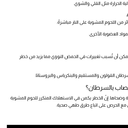
من اللحوم المشوية على النار مباشرةً.
واد العضوية الأخرى.
د المعهد الوطني للسرطان أنّ HCAs و PAHs يمكن أن تُسبب تغييرات في الحمض النووي مما يزيد من خطر
سرطان القولون والمستقيم والبنكرياس والبروستاتا.
يصاب بالسرطان؟
لة وضحاها. إنّ الخطر يكمن في الاستهلاك المتكرر للحوم المشوية
دال مع الحرص على اتباع طرق طهي صحية.