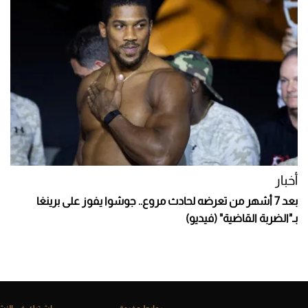
أخبار
بعد 7 أشهر من تعرضه لحادث مروع.. جوشوا يفوز على برينغا
بـ"الضربة القاضية" (فيديو)