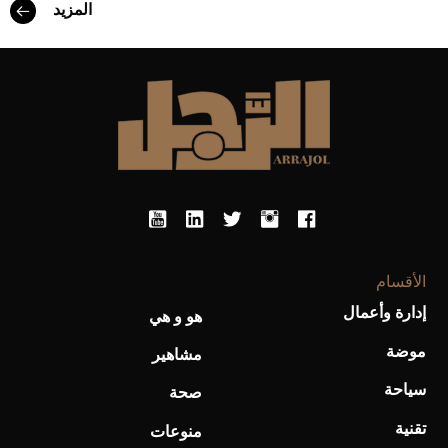
المزيد
أحذية Mary Jane: ترف وأناقة للرجال
الأقسام
إدارة وأعمال
هو و هي
موضة
مشاهير
سياحة
صحة
تقنية
منوعات