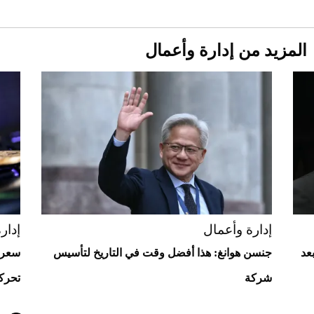
المزيد من إدارة وأعمال
Aston Martin Valiant: على هوى الأبطال
إدارة وأعمال
إدار
عد
جنسن هوانغ: هذا أفضل وقت في التاريخ لتأسيس
شركة
تحركا
أفضل تدريج للشعر الطويل لإطلالة جريئة وعصرية