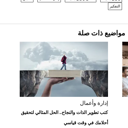
1886 مكانها في عالم الأزياء؟
أقصر يوم في 2026 يقترب.. ماذا يحدث في
التفكير
دوران الأرض؟
2026-07-25
قبل ليلة النزال.. اكتمال وزن أبطال "The
مواضيع ذات صلة
Comeback" في جدة (فيديو)
2026-07-25
"بوجاتي ميسترال" الاستثنائية للبيع في
مزاد مونتيري
2026-07-23
أغلى 10 عطور في العالم للرجال تمنحك فخامة
استثنائية
إدارة وأعمال
كتب تطوير الذات والنجاح.. الحل المثالي لتحقيق
أحلامك في وقت قياسي