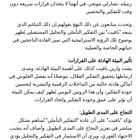
زميله، تشارلي مونجر، في أنهما لا يتخذان قرارات سريعة دون
وقت للتفكير والتحضير.
وتحدث متابعون عن ذلك النهج بقولهم إن ذلك التناغم الذي
يتبعه "بافيت" بين التفكير التأملي والتحليل المستقبلي يُظهر
بوضوح تلك الرؤية الاستراتيجية التي تميز القادة الناجحين في
حياتهم الخاصة والعملية.
تأثير البيئة الهادئة على القرارات:
يشدد وارين بافيت كذلك على أهمية البيئة الهادئة، ومدى
ارتباطها بتحقيق التفكير الفعّال، موضحًا أنه يفضل الجلوس في
أماكن هادئة خالية من التداخلات الرقمية والبشرية لتحسين
جودة التفكير، وأن هذا الروتين اليومي يُظهر كيف يمكن للبيئة
أن تؤثر على عمق وجودة التفكير واتخاذ القرارات.
النجاح على المدى الطويل:
يؤكد "بافيت" على أن عادة "التفكير التأملي" تُساهم بشكل
مباشر في تعزيز النجاح على المدى الطويل. وأضاف أنه يتجنب
الاجتهاد الفوري، ويرى أن الاستثمار في التفكير والتحليل يؤدي