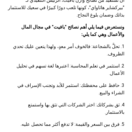
أن تستفيد من نصائح وارن بافيت، الرئيس التنفيذي لـ
"بيركشاير هاثاواي"، كونها تلعب دورًا كبيرًا في سعيك للاستثمار
بذاتك وضمان بلوغ النجاح.
ونستعرض فيما يلي أهم نصائح "بافيت" في مجال المال
والأعمال وهي كما يلي:
1. تحلَّ بالشجاعة: فالخوف أمر معدٍ، ولهذا يتعين عليك تحدي
الظروف.
2. استثمر في تعلم المحاسبة: اعتبرها لغة تسهم في تحليل
الأعمال.
3. حافظ على محفظتك: استثمر للأبد وتجنب الإسراف في
الشراء والبيع.
4. ثق بشركاتك: اختر الشركات التي تثق بها واستمتع
بالاستثمار.
5. فرق بين السعر والقيمة: لا تدفع أكثر مما تحصل عليه.