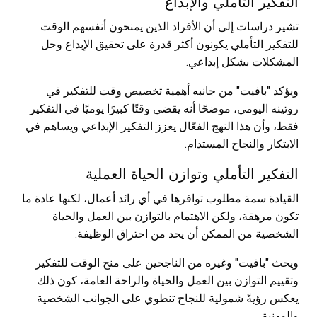
التفكير التأملي والإبداع
تشير دراسات إلى أن الأفراد الذين يمنحون أنفسهم الوقت
للتفكير التأملي يكونون أكثر قدرة على تحقيق الإبداع وحل
المشكلات بشكل إبداعي.
ويؤكد "بافيت" من جانبه أهمية تخصيص وقت للتفكير في
روتينه اليومي، موضحًا أنه يقضي وقتًا كبيرًا يوميًا في التفكير
فقط، وأن هذا النهج الفعّال يعزز التفكير الإبداعي ويساهم في
الابتكار والنجاح المستدام.
التفكير التأملي وتوازن الحياة العملية
القيادة سمة مطلوب توافرها في أي رائد أعمال، لكنها عادة ما
تكون مرهقة، ولكن الاهتمام بالتوازن بين العمل والحياة
الشخصية من الممكن أن يحد من احتراق الوظيفة.
ويحث "بافيت" وغيره من الناجحين على منح الوقت للتفكير
وتقييم التوازن بين العمل والحياة والراحة العامة، كون ذلك
يعكس رؤيةً شمولية للنجاح تنطوي على الجوانب الشخصية
والمهنية.