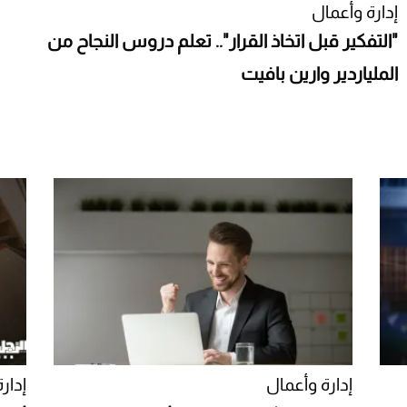
إدارة وأعمال
"التفكير قبل اتخاذ القرار".. تعلم دروس النجاح من
الملياردير وارين بافيت
إدارة وأعمال
إدار