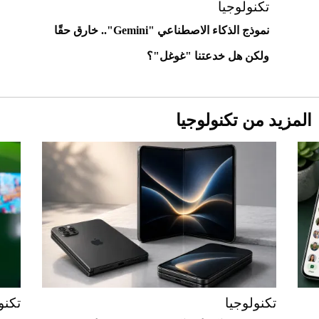
استثنائية
تكنولوجيا
نموذج الذكاء الاصطناعي "Gemini".. خارق حقًا
ولكن هل خدعتنا "غوغل"؟
المزيد من تكنولوجيا
Aston Martin Valiant: على هوى الأبطال
تكنولوجيا
تكنو