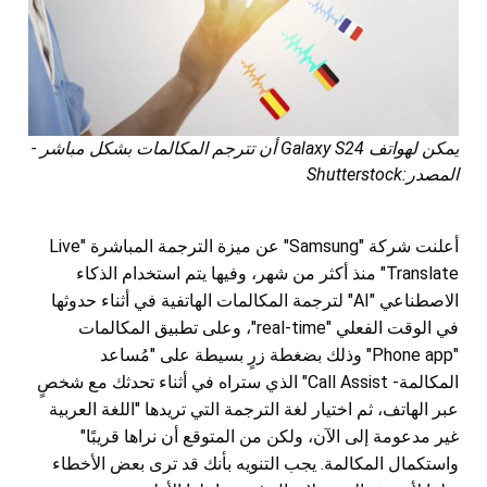
يمكن لهواتف Galaxy S24 أن تترجم المكالمات بشكل مباشر -
المصدر:Shutterstock
أعلنت شركة "Samsung" عن ميزة الترجمة المباشرة "Live
Translate" منذ أكثر من شهر، وفيها يتم استخدام الذكاء
الاصطناعي "AI" لترجمة المكالمات الهاتفية في أثناء حدوثها
في الوقت الفعلي "real-time"، وعلى تطبيق المكالمات
"Phone app" وذلك بضغطة زرٍ بسيطة على "مُساعد
المكالمة- Call Assist" الذي ستراه في أثناء تحدثك مع شخصٍ
عبر الهاتف، ثم اختيار لغة الترجمة التي تريدها "اللغة العربية
غير مدعومة إلى الآن، ولكن من المتوقع أن نراها قريبًا"
واستكمال المكالمة. يجب التنويه بأنك قد ترى بعض الأخطاء