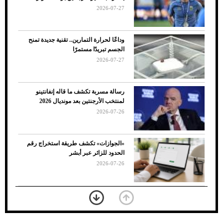
الأسباب والحلول
2026-07-27
وداعًا لحرارة التمارين.. تقنية جديدة تمنح
الجسم تبريدًا مستمرًا
2026-07-27
رسالة مسربة تكشف ما قاله إنفانتينو
لمنتخب الأرجنتين بعد مونديال 2026
2026-07-26
7 نصائح لاختيار لون البنطلون المناسب للقميص
«الجوازات» تكشف طريقة استخراج رقم
الأسود
الحدود للزائر عبر أبشر
2026-07-26
بعد 7 أشهر من تعرضه لحادث مروع.. جوشوا
يفوز على برينغا بـ"الضربة القاضية" (فيديو)
2026-07-26