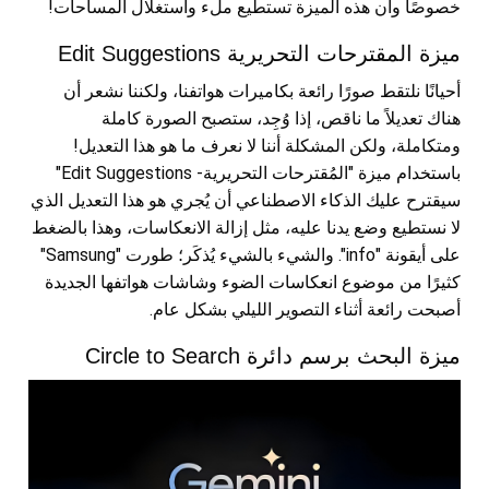
خصوصًا وأن هذه الميزة تستطيع ملء واستغلال المساحات!
ميزة المقترحات التحريرية Edit Suggestions
أحيانًا نلتقط صورًا رائعة بكاميرات هواتفنا، ولكننا نشعر أن
هناك تعديلاً ما ناقص، إذا وُجِد، ستصبح الصورة كاملة
ومتكاملة، ولكن المشكلة أننا لا نعرف ما هو هذا التعديل!
باستخدام ميزة "المُقترحات التحريرية- Edit Suggestions"
سيقترح عليك الذكاء الاصطناعي أن يُجري هو هذا التعديل الذي
لا نستطيع وضع يدنا عليه، مثل إزالة الانعكاسات، وهذا بالضغط
على أيقونة "info". والشيء بالشيء يُذكَر؛ طورت "Samsung"
كثيرًا من موضوع انعكاسات الضوء وشاشات هواتفها الجديدة
أصبحت رائعة أثناء التصوير الليلي بشكل عام.
ميزة البحث برسم دائرة Circle to Search