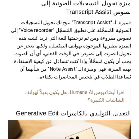
ميزة تحويل التسجيلات الصوتية إلى
نصوص Transcript Assist
فميزة الـ "Transcript Assist" تتيح لك تحويل التسجيلات
الصوتية المُسجَّلة على تطبيق المُسجّل "Voice recorder" إلى
نصوص مقروءة ومن ثم ترجمتها للغة التي تريد. تُشبه هذه
الميزة نظيرتها الموجودة بهواتف البيكسل، ولكنها تعجز عن
تحويل الصوت إلى نصوص في الوقت الفعلي، أي أن الصوت
يجب أن يكون مُسجَّلاً. وإذا كنت تتساءل عن كيفية الاستفادة
بهذه الميزة، فهي وميزة الـ "Note Assist" من شأنهما أن
يُساعدا الطلاب في تلخيص المحاضرات بكفاءة.
اقرأ أيضًا:
دبوس Humane Ai.. هل يكون بديلاً لهواتف
الشاشات الكبيرة؟
التعديل التوليدي بالكاميرات Generative Edit