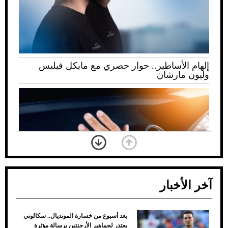
إلهام الأساطير.. حوار حصري مع مايكل فيلبس
وليون مارشان
آخر الأخبار
بعد أسبوع من خسارة المونديال.. سكالوني
ضعف تبريد مكيف السيارة عند الوقوف.. أشهر
يعتذر لجماهير الأرجنتين برسالة مؤثرة