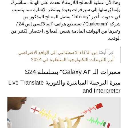
وهذا لأن عملية المعالج اللازمة لا تحدث على الهاتف مباشرةً،
وإنما يُرسلها إلى سيرفرات بعيدة وينتظر الإشارة مما يتسبب
في حدوث تأخير "latency". بفضل المعالج المذكور من
شركة "Qualcomm"، تستطيع هواتف "الغالاكسي إس 24"،
وغيرها من الهواتف القادمة بنفس المعالج، اختصار الكثير من
الوقت.
اقرأ أيضًا:
من الذكاء الاصطناعي إلى الواقع الافتراضي..
أبرز التريندات التكنولوجية المنتظرة في 2024
مميزات الـ "Galaxy AI" بسلسلة S24
ميزة الترجمة المباشرة والفورية Live Translate
and Interpreter