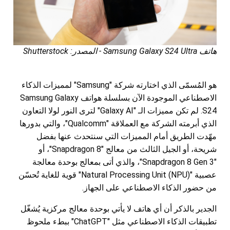
هاتف Samsung Galaxy S24 Ultra - المصدر: Shutterstock
هو المُسمّى الذي اختارته شركة "Samsung" لمميزات الذكاء
الاصطناعي الموجودة الآن بسلسلة هواتف Samsung Galaxy
S24. لم تكن مميزات الـ "Galaxy AI" لترى النور لولا التعاون
الذي أبرمته الشركة مع العملاقة "Qualcomm"، والتي بدورها
مهّدت الطريق أمام المميزات التي سنتحدث عنها بفضل
شريحة، أو الجيل الثالث من معالج "Snapdragon 8"، أو
"Snapdragon 8 Gen 3"، والذي أتى بمعالج بوحدة معالجة
عصبية "Natural Processing Unit (NPU)" قوية للغاية تُحسّن
من حضور الذكاء الاصطناعي على الجهاز.
الجدير بالذكر أن أي هاتف لا يأتي بوحدة معالج مركزية يُشغّل
تطبيقات الذكاء الاصطناعي مثل "ChatGPT" ببطء ملحوظ