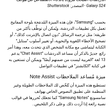
Galaxy S24 - المصدر: Shutterstock
بحسب "Samsung"، فإن هذه الميزة المُدمَجة بلوحة المفاتيح
تعمل بكل تطبيقات الدردشة، ويُمكن أن توظَّف بأكثر من
طريقة؛ مثل ترجمة الرسائل "دون اتصال بالإنترنت كذلك"، أو
تصحيح الأخطاء اللغوية والنحوية، أو تغيير أسلوب "ستايل"
الكتابة ليتماشى مع مكانة الشخص الذي نتحدث معه، وهذا أمر
رائع. جديرٌ بالذكر أن مساعد الدردشات "Chat Assist" يدعم
13 لغة "العربية ليست من ضمنهم أيضًا" ويمكن أن تستعين به
في كتابة "الكابشنز" في تطبيقات التواصل.
ميزة مُساعد الملاحظات Note Assist
تستطيع هذه الميزة أن تُلخّص لك الملاحظات الطويلة وغير
المنظمة على تطبيق النصوص الخاص بهواتف
سامسونغ "Samsung Notes" كما تجعلك تُحررها في قوالب
نصية رائعة إذا أردت ذلك. وعلى ذكر التلخيص...