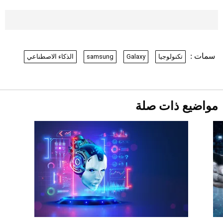
موعد صرف حساب المواطن لشهر
أغسطس 2026
2026-07-25
سمات :
تكنولوجيا
Galaxy
samsung
الذكاء الاصطناعي
نرى المستقبل من خلال تصميماتنا.. كيف حجزت
1886 مكانها في عالم الأزياء؟
أقصر يوم في 2026 يقترب.. ماذا يحدث في
دوران الأرض؟
2026-07-25
مواضيع ذات صلة
قبل ليلة النزال.. اكتمال وزن أبطال "The
Comeback" في جدة (فيديو)
2026-07-25
"بوجاتي ميسترال" الاستثنائية للبيع في
مزاد مونتيري
2026-07-23
أغلى 10 عطور في العالم للرجال تمنحك فخامة