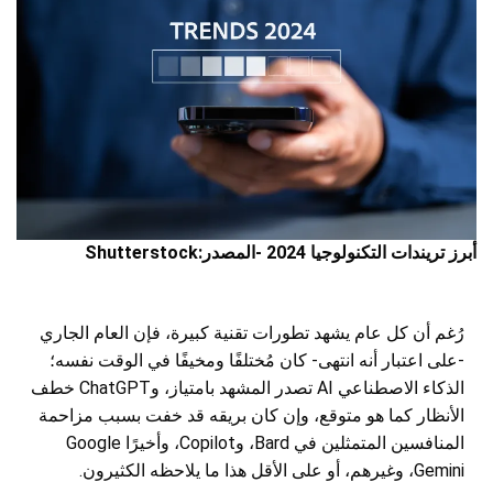
أبرز تريندات التكنولوجيا 2024 -المصدر:Shutterstock
رُغم أن كل عام يشهد تطورات تقنية كبيرة، فإن العام الجاري
-على اعتبار أنه انتهى- كان مُختلفًا ومخيفًا في الوقت نفسه؛
الذكاء الاصطناعي AI تصدر المشهد بامتياز، وChatGPT خطف
الأنظار كما هو متوقع، وإن كان بريقه قد خفت بسبب مزاحمة
المنافسين المتمثلين في Bard، وCopilot، وأخيرًا Google
Gemini، وغيرهم، أو على الأقل هذا ما يلاحظه الكثيرون.