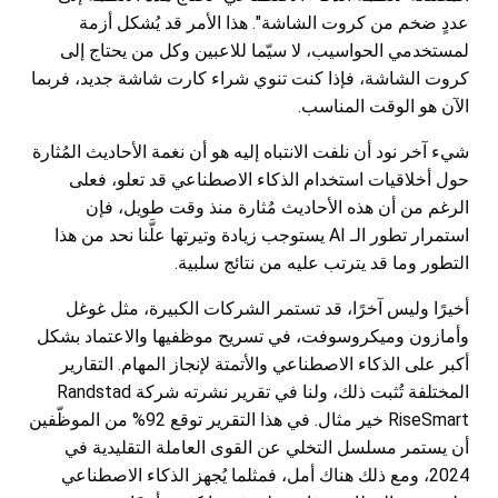
عددٍ ضخم من كروت الشاشة". هذا الأمر قد يُشكل أزمة
لمستخدمي الحواسيب، لا سيّما للاعبين وكل من يحتاج إلى
كروت الشاشة، فإذا كنت تنوي شراء كارت شاشة جديد، فربما
الآن هو الوقت المناسب.
شيء آخر نود أن نلفت الانتباه إليه هو أن نغمة الأحاديث المُثارة
حول أخلاقيات استخدام الذكاء الاصطناعي قد تعلو، فعلى
الرغم من أن هذه الأحاديث مُثارة منذ وقت طويل، فإن
استمرار تطور الـ AI يستوجب زيادة وتيرتها علَّنا نحد من هذا
التطور وما قد يترتب عليه من نتائج سلبية.
أخيرًا وليس آخرًا، قد تستمر الشركات الكبيرة، مثل غوغل
وأمازون وميكروسوفت، في تسريح موظفيها والاعتماد بشكل
أكبر على الذكاء الاصطناعي والأتمتة لإنجاز المهام. التقارير
المختلفة تُثبت ذلك، ولنا في تقرير نشرته شركة Randstad
RiseSmart خير مثال. في هذا التقرير توقع 92% من الموظّفين
أن يستمر مسلسل التخلي عن القوى العاملة التقليدية في
2024، ومع ذلك هناك أمل، فمثلما يُجهز الذكاء الاصطناعي