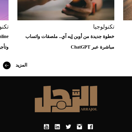
تكنولوجيا
تكنو
خطوة جديدة من أوبن إيه آي.. ملصقات واتساب
مباشرة عبر ChatGPT
وتأجي
المزيد
أفضل تدريج للشعر الطويل لإطلالة جريئة وعصرية