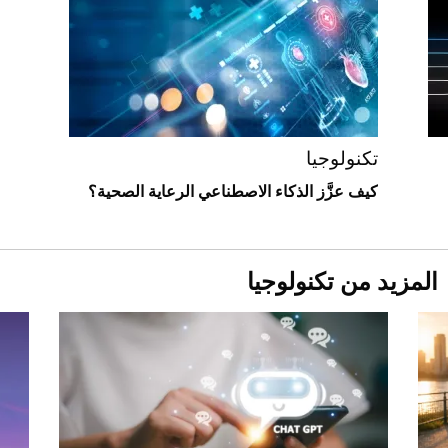
"بوجاتي ميسترال" الاستثنائية للبيع في
مزاد مونتيري
2026-07-23
أغلى 10 عطور في العالم للرجال تمنحك فخامة
استثنائية
تكنولوجيا
كيف عزَّز الذكاء الاصطناعي الرعاية الصحية؟
المزيد من تكنولوجيا
Aston Martin Valiant: على هوى الأبطال