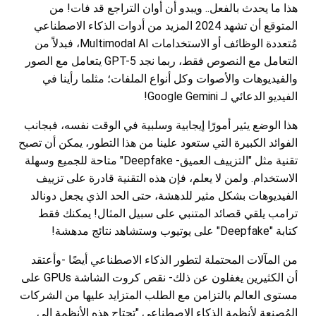
هذا ما يحدث بالفعل.. ويبدو أن أوان التراجع قد فات! من
المتوقع أن تشهد 2024 المزيد من أدوات الذكاء الاصطناعي
مُتعددة الوظائف أو الاستخدامات Multimodal AI، فبدلاً من
التعامل مع النصوص فقط، ربما نجد GPT-5 يتعامل مع الصور
والفيديوهات والأصوات وكل أنواع الملفات؛ مثلما رأينا في
الفيديو الدعائي لـ Google Gemini!
هذا الوضع يثير أمورًا إيجابية وسلبية في الوقت نفسه، فبجانب
الفوائد الكبيرة التي ستعود علينا من هذا التطور، يمكن أن تصبح
تقنية مثل "التزييف العميق- Deepfake" متاحة للجميع وسهلة
الاستخدام. ولمن لا يعلم، فإن هذه التقنية قادرة على تزييف
الفيديوهات بشكل مثير للدهشة، حتى الحد الذي يجعل دونالد
ترامب يلقي قصائد المتنبي على سبيل المثال! يمكنك فقط
كتابة "Deepfake" على يوتيوب وستشاهد نتائج مدهشة!
من المآلات المحتملة لتطور الذكاء الاصطناعي أيضًا -وأعتقد
أن الكثيرين يغفلون عن ذلك- نقص كروت الشاشة GPUs على
مستوى العالم بالتزامن مع الطلب المتزايد عليها من الشركات
المُصنعة لأنظمة الذكاء الاصطناعي "تحتاج هذه الأنظمة إلى