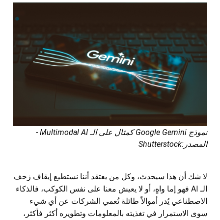
نموذج Google Gemini كمثال على الـ Multimodal AI -
المصدر:Shutterstock
لا شك أن هذا سيحدث، وكل من يعتقد أننا نستطيع إيقاف زحف
الـ AI فهو إما واهٍ، أو لا يعيش معنا على نفس الكوكب، فالذكاء
الاصطناعي يُدر أموالاً طائلة تُعمي الشركات عن أي شيء
سوى الاستمرار في تغذيته بالمعلومات وتطويره أكثر فأكثر،