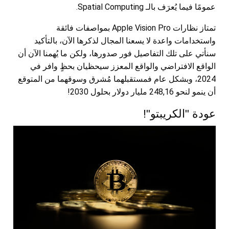
عمومًا فيما يُعرَف بالـ Spatial Computing.
تمتاز نظارات Apple Vision Pro بمواصفات فائقة
واستخدامات واعدة لا يسعنا المجال لذكرها الآن، بالتأكيد
سنأتي على تلك التفاصيل فور صدورها، ولكن ما يُهمنا الآن أن
الواقع الافتراضي والواقع المعزز سيحظيان بحظٍ وافر في
2024، وبشكل عام فمستقبلهما مُشرق وسوقهما من المتوقع
أن ينمو لنحو 248,16 مليار دولار بحلول 2030!
عودة "الكريبتو"!