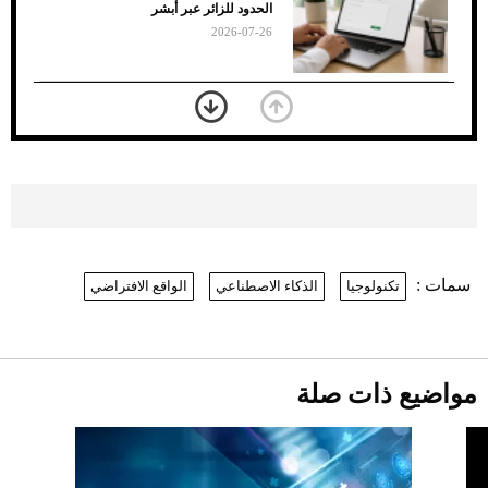
الأسود
الحدود للزائر عبر أبشر
2026-07-26
بعد 7 أشهر من تعرضه لحادث مروع.. جوشوا
يفوز على برينغا بـ"الضربة القاضية" (فيديو)
2026-07-26
موعد صرف حساب المواطن لشهر
أغسطس 2026
2026-07-25
سمات :
تكنولوجيا
الذكاء الاصطناعي
الواقع الافتراضي
نرى المستقبل من خلال تصميماتنا.. كيف حجزت
1886 مكانها في عالم الأزياء؟
أقصر يوم في 2026 يقترب.. ماذا يحدث في
دوران الأرض؟
2026-07-25
مواضيع ذات صلة
قبل ليلة النزال.. اكتمال وزن أبطال "The
Comeback" في جدة (فيديو)
2026-07-25