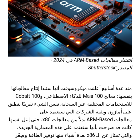
انتشار معالجات ARM-Based في 2024 -
المصدر:Shutterstock
منذ عدة أسابيع أعلنت ميكروسوفت أنها ستبدأ إنتاج معالجاتها
بنفسها؛ معالج Maia 100 للذكاء الاصطناعي، وCobalt 100
للاستخدامات المختلفة عبر السحابة. نفس الشيء تقريبًا ينطبق
على أمازون وبقية الشركات التي ستعتمد على
معالجات ARM-Based بدلاً من معالجات x86، حتى إنتل نفسها
كانت قد صرحت بأنها ستعتمد على هذه المعمارية الجديدة،
والتي تمتاز عن الـ x86 بعدة أشياء منها توفير الطاقة وصِغَر