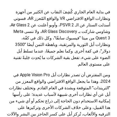
في بداية العام الجاري كُشِفَ النقاب عن الكثير من أجهزة
ونظارات الواقع الافتراضي VR والواقع المُعزز AR، فسوني
أسدلت الستار عن الـ PSVR 2، وأوبو أعلنت عن Air Glass 2،
وشاومي شاركت بـ AR Glass Discovery، ولا ننسى Meta
Quest 3 من ميتا "فيسبوك سابقًا"، وكل ذلك في كفّة،
ونظارات أبل الثورية والمرتقبة، وباهظة الثمن أيضًا "3500
دولار"، في كفة أخرى. وكما نعلم جميعًا، عندما تسلط أبل
الضوء على شيء، تفعل بقية الشركات ما يُحدِث جَلبةً تقنية
على مستوى العالم.
ومن المفترض أن تصدر نظارات أبل Apple Vision Pro في
2024، وهذا ما يجعل الواقع الافتراضي والواقع المعزز من
"التريندات" المتوقعة وبشدة في العام القادم. وتختلف نظارات
أبل عن أي نظارات أخرى شبيهة لأسباب عديدة؛ على رأسها
إمكانية الاستخدام دون الحاجة إلى ذراع تحكم أو أي شيء من
هذا القبيل، وعلى خلاف الشركات الأخرى وتركيزها على
الترفيه والألعاب، تُركز أبل على كسر الحاجز بين البشر والآلات