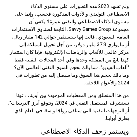
ولم تشهد 2023 هذه التطورات على مستوى الذكاء
الاصطناعي التوليدي والأدوات المذكورة فحسب، وإنما على
مستوى الذكاء الاصطناعي والتقني عمومًا؛ يكفي أن
مجموعة Savvy Games Group، التابعة لصندوق الاستثمارات
العامة السعودي، قالت إنها ستستثمر حوالي 142 مليار ريال،
أو ما يوازي 37.8 مليار دولار، من أجل تحويل المملكة إلى
مركز عالمي للألعاب والرياضات الإلكترونية. فإذا كان استثمار
كهذا نابعٌ من المملكة وحدها وفي أحد المجالات التقنية فقط
"ألعاب الفيديو"، فما بالك بحجم السوق التقني العالمي الآن؟
وما بالك بحجم هذا السوق وما سيصل إليه من تطورات في
2024 والأعوام اللاحقة.
من هذا المنطلق ومن المعطيات الموجودة بين أيدينا، دعونا
نستشرف المستقبل التقني في 2024، ونتوقع أبرز "التريندات"،
أو التوجهات التقنية التي ستلقى رواجًا واسعًا في العام الذي
يطرق أبوابنا.
ويستمر زحف الذكاء الاصطناعي