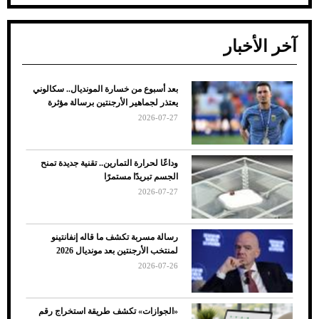
آخر الأخبار
بعد أسبوع من خسارة المونديال.. سكالوني
ضعف تبريد مكيف السيارة عند الوقوف.. أشهر
يعتذر لجماهير الأرجنتين برسالة مؤثرة
الأسباب والحلول
2026-07-27
وداعًا لحرارة التمارين.. تقنية جديدة تمنح
الجسم تبريدًا مستمرًا
2026-07-27
رسالة مسربة تكشف ما قاله إنفانتينو
لمنتخب الأرجنتين بعد مونديال 2026
2026-07-26
7 نصائح لاختيار لون البنطلون المناسب للقميص
«الجوازات» تكشف طريقة استخراج رقم