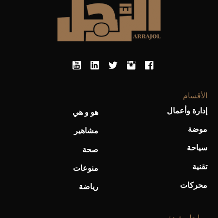
الأقسام
إدارة وأعمال
هو و هي
موضة
أحذية Mary Jane: ترف وأناقة للرجال
مشاهير
سياحة
صحة
تقنية
منوعات
محركات
رياضة
روابط مفيدة