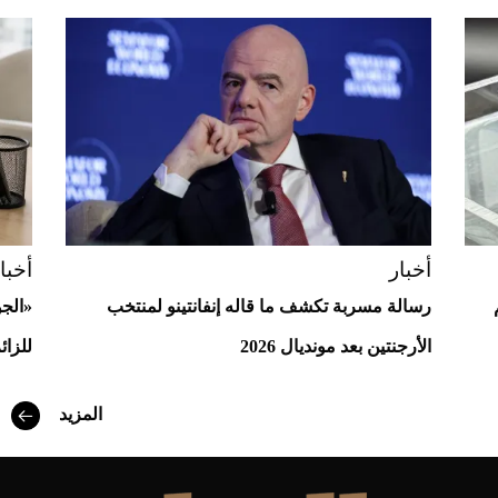
Aston Martin Valiant: على هوى الأبطال
أخبار
أخبا
رسالة مسربة تكشف ما قاله إنفانتينو لمنتخب
«الج
الأرجنتين بعد مونديال 2026
للزائ
المزيد
أفضل تدريج للشعر الطويل لإطلالة جريئة وعصرية