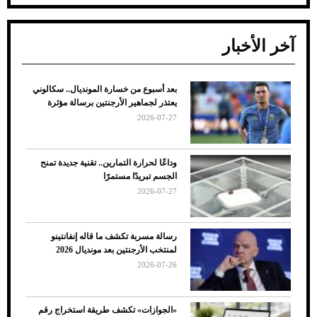
آخر الأخبار
بعد أسبوع من خسارة المونديال.. سكالوني
ضعف تبريد مكيف السيارة عند الوقوف.. أشهر
يعتذر لجماهير الأرجنتين برسالة مؤثرة
الأسباب والحلول
2026-07-27
وداعًا لحرارة التمارين.. تقنية جديدة تمنح
الجسم تبريدًا مستمرًا
2026-07-27
رسالة مسربة تكشف ما قاله إنفانتينو
لمنتخب الأرجنتين بعد مونديال 2026
2026-07-26
7 نصائح لاختيار لون البنطلون المناسب للقميص
«الجوازات» تكشف طريقة استخراج رقم