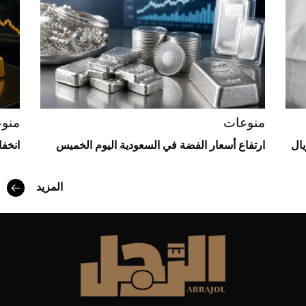
منوعات
منو
يال
ارتفاع أسعار الفضة في السعودية اليوم الخميس
انخف
المزيد
أفضل تدريج للشعر الطويل لإطلالة جريئة وعصرية