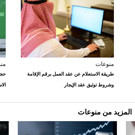
"بوجاتي ميسترال" الاستثنائية للبيع في
مزاد مونتيري
2026-07-23
أغلى 10 عطور في العالم للرجال تمنحك فخامة
استثنائية
منوعات
من
طريقة الاستعلام عن عقد العمل برقم الإقامة
حجز
وشروط توثيق عقد الإيجار
الا
المزيد من منوعات
Aston Martin Valiant: على هوى الأبطال