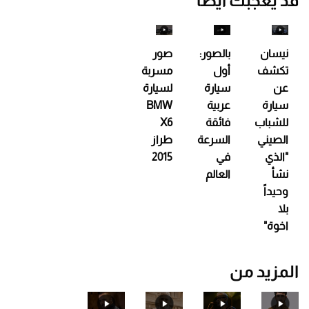
قد يعجبك أيضاً
نيسان
بالصور:
صور
تكشف
أول
مسربة
عن
سيارة
لسيارة
سيارة
عربية
BMW
للشباب
فائقة
X6
الصيني
السرعة
طراز
"الذي
في
2015
نشأ
العالم
وحيداً
بلا
اخوة"
المزيد من