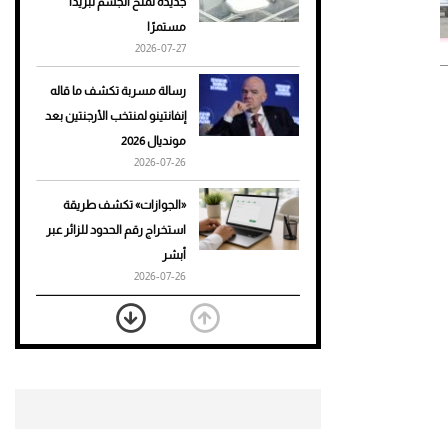
جديدة تمنح الجسم تبريدًا
مستمرًا
أحذية Mary Jane: ترف وأناقة
2026-07-27
للرجال
رسالة مسربة تكشف ما قاله
إنفانتينو لمنتخب الأرجنتين بعد
مونديال 2026
2026-07-26
«الجوازات» تكشف طريقة
استخراج رقم الحدود للزائر عبر
أبشر
2026-07-26
بعد 7 أشهر من تعرضه لحادث
مروع.. جوشوا يفوز على برينغا
بـ"الضربة القاضية" (فيديو)
2026-07-26
موعد صرف حساب المواطن