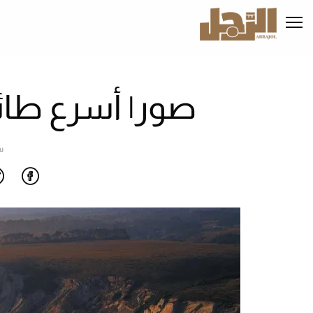
تجاوز
إلى
المحتوى
الرئيسي
صور| أسرع طائ
س