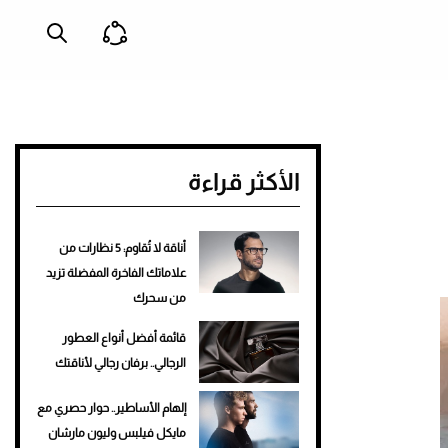
الأكثر قراءة
أناقة لا تُقاوم: 5 نظارات من
علاماتك الفاخرة المفضلة تزيد
من سحرك
قائمة أفضل أنواع العطور
الرجالي.. برفان رجالي لأناقتك
إلهام الأساطير.. حوار حصري مع
مايكل فيلبس وليون مارشان