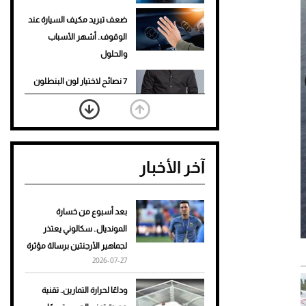
ضعف تبريد مكيف السيارة عند
الوقوف.. أشهر الأسباب
والحلول
7 نصائح لاختيار لون البنطلون
المناسب للقميص الأسود
نرى المستقبل من خلال
تصميماتنا.. كيف حجزت 1886
آخر الأخبار
مكانها في عالم الأزياء؟
أغلى 10 عطور في العالم للرجال
تمنحك فخامة استثنائية
بعد أسبوع من خسارة
المونديال.. سكالوني يعتذر
Aston Martin Valiant: على
لجماهير الأرجنتين برسالة مؤثرة
هوى الأبطال
2026-07-27
أفضل تدريج للشعر الطويل
وداعًا لحرارة التمارين.. تقنية
لإطلالة جريئة وعصرية