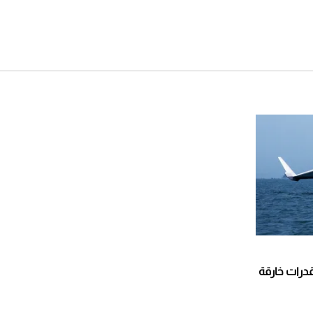
لشهر أغسطس 2026
2026-07-25
أقصر يوم في 2026 يقترب.. ماذا
يحدث في دوران الأرض؟
2026-07-25
قبل ليلة النزال.. اكتمال وزن
أبطال "The Comeback" في
جدة (فيديو)
2026-07-25
"بوجاتي ميسترال" الاستثنائية
للبيع في مزاد مونتيري
2026-07-23
قة بقدرات خارقة