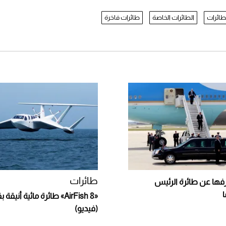
لطائرات
الطائرات الخاصة
طائرات فاخرة
طائرات
عرفها عن طائرة الرئيس
ا
«AirFish 8» طائرة مائية أني
(فيديو)