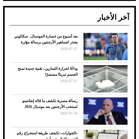
آخر الأخبار
بعد أسبوع من خسارة المونديال.. سكالوني
ضعف تبريد مكيف السيارة عند الوقوف.. أشهر
يعتذر لجماهير الأرجنتين برسالة مؤثرة
الأسباب والحلول
2026-07-27
وداعًا لحرارة التمارين.. تقنية جديدة تمنح
الجسم تبريدًا مستمرًا
2026-07-27
رسالة مسربة تكشف ما قاله إنفانتينو
لمنتخب الأرجنتين بعد مونديال 2026
2026-07-26
7 نصائح لاختيار لون البنطلون المناسب للقميص
«الجوازات» تكشف طريقة استخراج رقم
الأسود
الحدود للزائر عبر أبشر