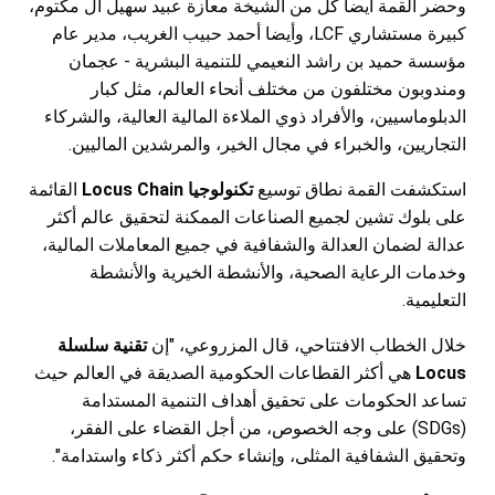
وحضر القمة أيضا كل من الشيخة معازة عبيد سهيل آل مكتوم،
كبيرة مستشاري
LCF
، وأيضا أحمد حبيب الغريب، مدير عام
مؤسسة حميد بن راشد النعيمي للتنمية البشرية - عجمان
ومندوبون مختلفون من مختلف أنحاء العالم، مثل كبار
الدبلوماسيين، والأفراد ذوي الملاءة المالية العالية، والشركاء
التجاريين، والخبراء في مجال الخير، والمرشدين الماليين.
استكشفت القمة نطاق توسيع
تكنولوجيا
Locus Chain
القائمة
على بلوك تشين لجميع الصناعات الممكنة لتحقيق عالم أكثر
عدالة لضمان العدالة والشفافية في جميع المعاملات المالية،
وخدمات الرعاية الصحية، والأنشطة الخيرية والأنشطة
التعليمية.
خلال الخطاب الافتتاحي، قال المزروعي، "إن
تقنية سلسلة
Locus
هي أكثر القطاعات الحكومية الصديقة في العالم حيث
تساعد الحكومات على تحقيق أهداف التنمية المستدامة
(
SDGs
) على وجه الخصوص، من أجل القضاء على الفقر،
وتحقيق الشفافية المثلى، وإنشاء حكم أكثر ذكاء واستدامة".