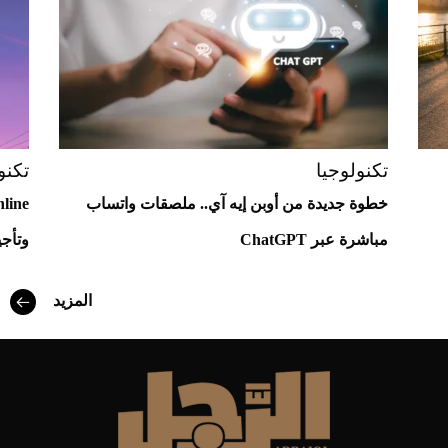
تكنولوجيا
تكنو
خطوة جديدة من أوبن إيه آي.. ملصقات واتساب
مباشرة عبر ChatGPT
وتأجي
أفضل تدريج للشعر الطويل لإطلالة جريئة وعصرية
المزيد