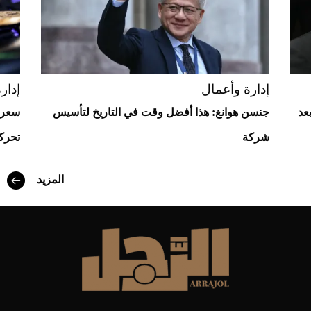
Aston Martin Valiant: على هوى الأبطال
إدارة وأعمال
إدار
عد
جنسن هوانغ: هذا أفضل وقت في التاريخ لتأسيس
شركة
تحركا
المزيد
أفضل تدريج للشعر الطويل لإطلالة جريئة وعصرية