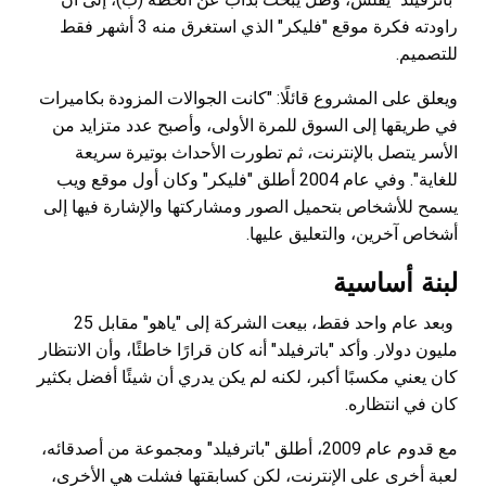
راودته فكرة موقع "فليكر" الذي استغرق منه 3 أشهر فقط
للتصميم.
ويعلق على المشروع قائلًا: "كانت الجوالات المزودة بكاميرات
في طريقها إلى السوق للمرة الأولى، وأصبح عدد متزايد من
الأسر يتصل بالإنترنت، ثم تطورت الأحداث بوتيرة سريعة
للغاية". وفي عام 2004 أطلق "فليكر" وكان أول موقع ويب
يسمح للأشخاص بتحميل الصور ومشاركتها والإشارة فيها إلى
أشخاص آخرين، والتعليق عليها.
لبنة أساسية
وبعد عام واحد فقط، بيعت الشركة إلى "ياهو" مقابل 25
مليون دولار. وأكد "باترفيلد" أنه كان قرارًا خاطئًا، وأن الانتظار
كان يعني مكسبًا أكبر، لكنه لم يكن يدري أن شيئًا أفضل بكثير
كان في انتظاره.
مع قدوم عام 2009، أطلق "باترفيلد" ومجموعة من أصدقائه،
لعبة أخرى على الإنترنت، لكن كسابقتها فشلت هي الأخرى،