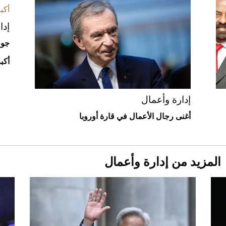
2026-07-25
إدا
"بوجاتي ميسترال" الاستثنائية للبيع في
جون
مزاد مونتيري
2026-07-23
أكب
أغلى 10 عطور في العالم للرجال تمنحك فخامة
استثنائية
إدارة وأعمال
أغنى رجال الأعمال في قارة أوروبا
المزيد من إدارة وأعمال