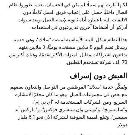
لكنها أنارت لهم سبيلًا لم يكن في الحسبان، بعدما طوروا نظام
اتصال داخليًّا حصل على إعجاب فريق العمل كاملًا دون
الالتفات إليه باعتباره أداة ثانوية لإتمام العمل. وبعد سنوات
أدركوا أن أشخاصًا آخرين قد يرغبون في استخدامه.
هذا النظام شكل اللبنة الأساسية لمنصة "سلاك"، وهي خدمة
رسائل تضم اليوم 8 ملايين مستخدم يوميًّا، 3 ملايين منهم
يدفعون اشتراكات مقابل الميزات الأكثر تقدمًا، وهناك أكثر من
70 ألف شركة تستخدم التطبيق.
العيش دون إسراف
وتُمكِّن خدمة "سلاك" الموظفين من التواصل والتعاون بعضهم
مع بعض في مجموعات العمل، وهو ما كان محفزًا لانتشاره
السريع. ومن الشركات المستخدمة له "آي بي إم"،
و"سامسونج"، و"توينتي وان سنشري فوكس"، و"ماركس آند
سبنسر"، وتبلغ القيمة السوقية للشركة الآن نحو 5.1 مليار
دولار.