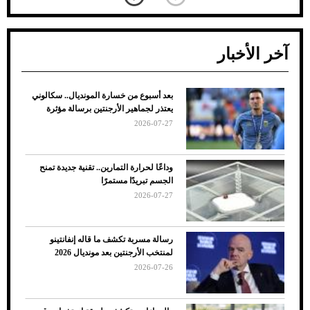
آخر الأخبار
بعد أسبوع من خسارة المونديال.. سكالوني
ضعف تبريد مكيف السيارة عند الوقوف.. أشهر
يعتذر لجماهير الأرجنتين برسالة مؤثرة
الأسباب والحلول
2026-07-27
وداعًا لحرارة التمارين.. تقنية جديدة تمنح
الجسم تبريدًا مستمرًا
2026-07-27
رسالة مسربة تكشف ما قاله إنفانتينو
لمنتخب الأرجنتين بعد مونديال 2026
2026-07-26
7 نصائح لاختيار لون البنطلون المناسب للقميص