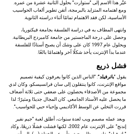
غيَّر هذا الاسم إلى "ستوارت" بحلول الثانية عشرة من عمره.
ومع اهتمامه المتزايد بالبرمجة، أتقن تطوير ألعاب الحواسيب
الأساسية، لكن فقد الاهتمام تمامًا أثناء دراسته الثانوية.
وانتهى المطاف به في دراسة الفلسفة بجامعة فيكتوريا،
وحصل على درجة الماجستير من جامعة كامبردج البريطانية.
وبحلول عام 1997 كان على وشك أن يصبح أستاذًا للفلسفة
عندما بدأ الإنترنت يأخذ شكلًا آخر واهتمامًا بالغًا.
فشل ذريع
يقول "
باترفيلد"
: "الناس الذين كانوا يعرفون كيفية تصميم
مواقع الإنترنت، كانوا ينتقلون إلى سان فرانسيسكو، وكان لدي
مجموعة من الأصدقاء يحصلون على ضعفي حتى ثلاثة أضعاف
ما يحصل عليه الأستاذ الجامعي. كان المجال جديدًا ومثيرًا؛ لذا
قررت التخلي عن الوسط الأكاديمي وإحياء حبي للحواسيب".
وبعد عمله مصمم ويب لعدة سنوات، أطلق لعبة "جيم نفير
إندنج" على الإنترنت عام 2002، لكنها فشلت فشلًا ذريعًا، وكاد
"باترفيلد" يفلس، وظل يبحث بدأب عن الخطة (ب)، إلى أن