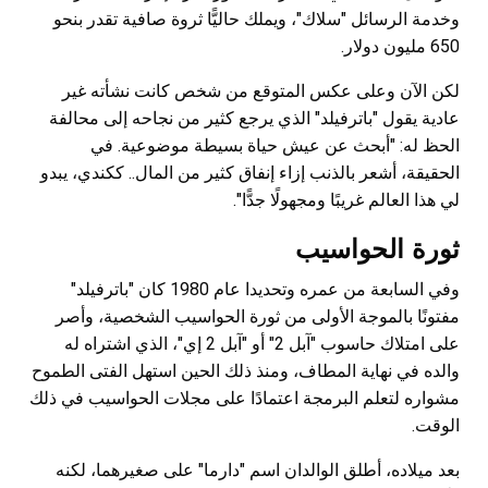
وخدمة الرسائل "سلاك"، ويملك حاليًّا ثروة صافية تقدر بنحو
650 مليون دولار.
لكن الآن وعلى عكس المتوقع من شخص كانت نشأته غير
عادية يقول "باترفيلد" الذي يرجع كثير من نجاحه إلى محالفة
الحظ له: "أبحث عن عيش حياة بسيطة موضوعية. في
الحقيقة، أشعر بالذنب إزاء إنفاق كثير من المال.. ككندي، يبدو
لي هذا العالم غريبًا ومجهولًا جدًّا".
ثورة الحواسيب
وفي السابعة من عمره وتحديدا عام 1980 كان "باترفيلد"
مفتونًا بالموجة الأولى من ثورة الحواسيب الشخصية، وأصر
على امتلاك حاسوب "آبل 2" أو "آبل 2 إي"، الذي اشتراه له
والده في نهاية المطاف، ومنذ ذلك الحين استهل الفتى الطموح
مشواره لتعلم البرمجة اعتمادًا على مجلات الحواسيب في ذلك
الوقت.
بعد ميلاده، أطلق الوالدان اسم "دارما" على صغيرهما، لكنه