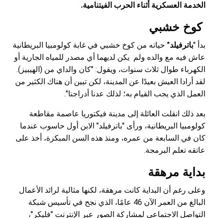
الخدمة العسكرية أثناء الحرب الفيتنامية.
كوخ خشبي
بدأ "
باترفيلد"
حياته من كوخ خشبي في غابة كولومبيا البريطانية
عاش فيه مع والده ولم يكن لديهما أي مصدر للمياه الجارية أو
الكهرباء طوال ثلاث سنوات، ويقول: "كان والداي من (الهيبيز).
لقد أرادا العيش بعيدًا عن المدينة، لكن تبين أن هناك الكثير من
العمل الذي يجب القيام به؛ لذلك عدنا أدراجنا".
بعد ذلك انقلت العائلة إلى مدينة فيكتوريا عاصمة مقاطعة
كولومبيا البريطانية، ورأى "باترفيلد" الابن أول حاسوب عندما
كان في السابعة من عمره، ومنذ هذه السن المبكرة، أخذ على
عاتقه تعلم البرمجة.
بداية مرهقة
وعلى رغم أن البداية كانت مرهقة، لكنها مثالية لرائد الأعمال
البالغ من العمر الآن 46 عامًا، الذي نجح في تأسيس شبكة
التواصل الاجتماعي لمشاركة الصور عبر الإنترنت "فليكر"،