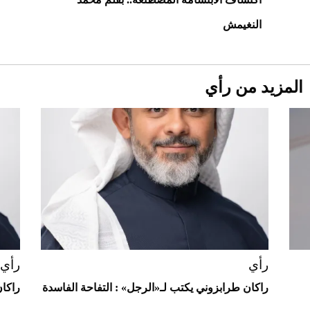
"بوجاتي ميسترال" الاستثنائية للبيع في
مزاد مونتيري
النغيمش
2026-07-23
أغلى 10 عطور في العالم للرجال تمنحك فخامة
استثنائية
المزيد من رأي
رأي
رأي
Aston Martin Valiant: على هوى الأبطال
راكان طرابزوني يكتب لـ«الرجل» : التفاحة الفاسدة
راكان