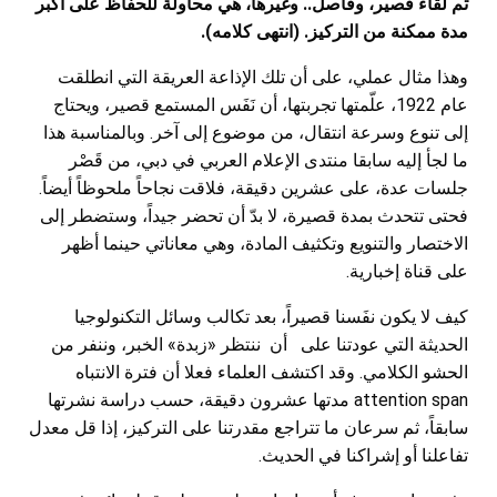
ثم لقاء قصير، وفاصل.. وغيرها، هي محاولة للحفاظ على أكبر
مدة ممكنة من التركيز. (انتهى كلامه).
وهذا مثال عملي، على أن تلك الإذاعة العريقة التي انطلقت
عام 1922، علّمتها تجربتها، أن نَفَس المستمع قصير، ويحتاج
إلى تنوع وسرعة انتقال، من موضوع إلى آخر. وبالمناسبة هذا
ما لجأ إليه سابقا منتدى الإعلام العربي في دبي، من قَصْر
جلسات عدة، على عشرين دقيقة، فلاقت نجاحاً ملحوظاً أيضاً.
فحتى تتحدث بمدة قصيرة، لا بدّ أن تحضر جيداً، وستضطر إلى
الاختصار والتنويع وتكثيف المادة، وهي معاناتي حينما أظهر
على قناة إخبارية.
كيف لا يكون نفَسنا قصيراً، بعد تكالب وسائل التكنولوجيا
الحديثة التي عودتنا على أن ننتظر «زبدة» الخبر، وننفر من
الحشو الكلامي. وقد اكتشف العلماء فعلا أن فترة الانتباه
attention span مدتها عشرون دقيقة، حسب دراسة نشرتها
سابقاً، ثم سرعان ما تتراجع مقدرتنا على التركيز، إذا قل معدل
تفاعلنا أو إشراكنا في الحديث.