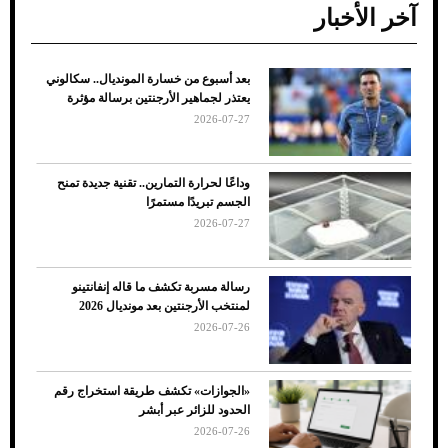
آخر الأخبار
بعد أسبوع من خسارة المونديال.. سكالوني
ضعف تبريد مكيف السيارة عند الوقوف.. أشهر
يعتذر لجماهير الأرجنتين برسالة مؤثرة
الأسباب والحلول
2026-07-27
وداعًا لحرارة التمارين.. تقنية جديدة تمنح
الجسم تبريدًا مستمرًا
2026-07-27
رسالة مسربة تكشف ما قاله إنفانتينو
لمنتخب الأرجنتين بعد مونديال 2026
2026-07-26
7 نصائح لاختيار لون البنطلون المناسب للقميص
«الجوازات» تكشف طريقة استخراج رقم
الأسود
الحدود للزائر عبر أبشر
2026-07-26