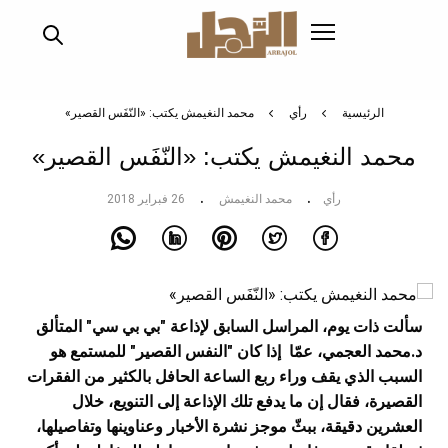
تجاوز
إلى
المحتوى
الرئيسي
الرئيسية
رأي
محمد النغيمش يكتب: «النّفَس القصير»
محمد النغيمش يكتب: «النّفَس القصير»
رأي
محمد النغيمش
26 فبراير 2018
سألت ذات يوم، المراسل السابق لإذاعة "بي بي سي" المتألق
د.محمد العجمي، عمّا إذا كان "النفس القصير" للمستمع هو
السبب الذي يقف وراء ربع الساعة الحافل بالكثير من الفقرات
القصيرة، فقال إن ما يدفع تلك الإذاعة إلى التنويع، خلال
العشرين دقيقة، ببثّ موجز نشرة الأخبار وعناوينها وتفاصيلها،