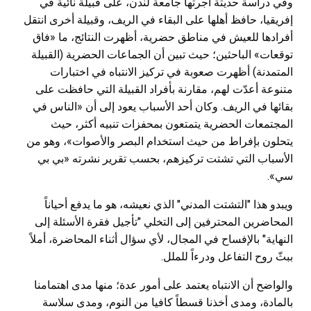
وفي دراسة حديثة أجرتها جامعة لندن، على قبيلة نائية في
إفريقيا، حافظ أهلها على البقاء في الريف، وقبيلة أخرى انتقل
أفرادها للعيش في مناطق حضرية، أظهرت النتائج، ما «فاق
توقعات» الباحثين؛ حيث تبين أن الجماعات الحضرية (القبيلة
المتمدنة) أظهرت صعوبة في تركيز الانتباه في اختبارات
متنوعة أعدّت لهم، مقارنة بأفراد القبيلة التي حافظت على
بقائها في الريف. وكان أحد الأسباب يعود إلى أن «الناس في
المجتمعات الحضرية يتمتعون بمحفزات تنبيه أكثر، حيث
يتحلون بإفراط من حيث استخدام البصر والأصوات»، وهو من
الأسباب التي تشتت تركيزهم، بحسب تقرير نشرته «بي بي
سي».
ويبدو هذا "التشتت المدني" الذي نعيشه، هو ما يدفع أحياناً
المحاضرين المحترفين إلى التخلي "تأجيل فقرة الأسئلة إلى
النهاية" بالإفساح في المجال، لأي سؤال أثناء المحاضرة، أملاً
ببثّ روح التفاعل ودرءاً للملل.
والواضح أن الانتباه يعتمد على أمور عدة؛ منها مدى اهتمامنا
بالمادة، ومدى أخذنا قسطاً كافيا من النوم، ومدى سلاسة