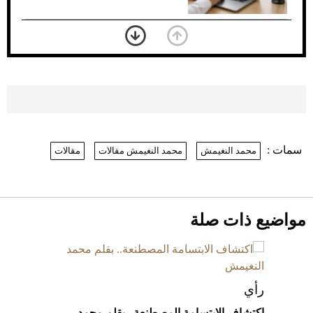
بعد 7 أشهر من تعرضه لحادث مروع.. جوشوا
يفوز على برينغا بـ"الضربة القاضية" (فيديو)
2026-07-26
موعد صرف حساب المواطن لشهر
أغسطس 2026
2026-07-25
سمات :
محمد النغيمش
محمد النغيمش مقالات
مقالات
نرى المستقبل من خلال تصميماتنا.. كيف حجزت
1886 مكانها في عالم الأزياء؟
أقصر يوم في 2026 يقترب.. ماذا يحدث في
دوران الأرض؟
2026-07-25
مواضيع ذات صلة
قبل ليلة النزال.. اكتمال وزن أبطال "The
Comeback" في جدة (فيديو)
2026-07-25
رأي
اكتشاف الابتسامة المصطنعة.. بقلم محمد