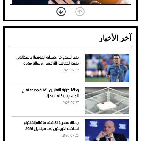
آخر الأخبار
بعد أسبوع من خسارة المونديال.. سكالوني
ضعف تبريد مكيف السيارة عند الوقوف.. أشهر
يعتذر لجماهير الأرجنتين برسالة مؤثرة
الأسباب والحلول
2026-07-27
وداعًا لحرارة التمارين.. تقنية جديدة تمنح
الجسم تبريدًا مستمرًا
2026-07-27
رسالة مسربة تكشف ما قاله إنفانتينو
لمنتخب الأرجنتين بعد مونديال 2026
2026-07-26