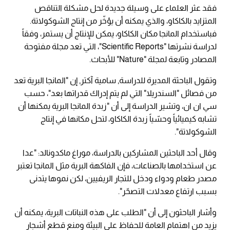
فقد عثر العلماء على وسيلة جديدة لحل مشكلة التناقص
المتزايد بالكاكاو، والذي يمكنه أن يؤخّر من إنتاج الشوكولاتة.
فباستخدام المانجا مكان الكاكاو، يمكن للإنتاج أن يستمر، وفقاً
لدراسة نشرتها "Scientific Reports"، التي تعد مجلة مفتوحة
المصادر وتابعة لمجلة "Nature" للأبحاث.
وتقول الباحثة المديرة للدراسة, سامية آكتر, إن "المانجا البرية تعد
من فصائل "السندريلا" التي لم يتم إدراك قدراتها بعد"، حسب
سي ان ان، وتشير الدراسة إلى أن "زبدة المانجا البرية يمكنها أن
تشابه كيميائياً وحسّياً زبدة الكاكاو، لتحل مكانها في إنتاج
الشوكولاتة".
وقال أحد الباحثين المشاركين بالدراسة، موراغ ماكدونالد: "عدا
عن استخدامها بالصناعات، فإن الفاكهة البرية مثل المانجا تعتبر
مصدر طعام ودواء ودخل للتجار الريفيين، لكن نموها يتدنى
بسبب ارتفاع معدلات التصحّر".
وأشار الباحثون إلى أن "الطلب على هذه النباتات البرية، يمكنه أن
يزيد من اهتمام العامة للحفاظ على البيئة ومنع قطع أشجار