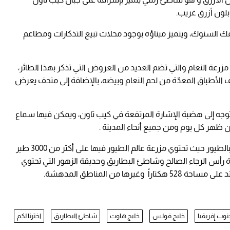
لون أزرق غريب.
السنوك، ويتميز ميناؤه بوجود محلات تبيع التذكارات ومطاعم
مزرعة النعام والتي تضم العديد من العروض التي تذكر بهذا الطائر،
لأطباق المعدّة من لحم النعام وبيضه، بالإضافة إلى متحف يعرض
لتوجه إلى هضبة الإشارة المرتفعة في كيب تاون، ويمكن فيها سماع
 ظهر كل يوم ومن جميع أنحاء المدينة .
تجدر الإشارة إلى أن عالم كيب تاون هو عالم مليء بالطيور حيث تحتوي مزرعة عالم الطيور فيها على أكثر من 3000 طير
يارة رأس الرجاء الصالح وشاطئ البطاريق وحديقة الزهور التي تحتوي
ها من المناطق المدهشة.
نوب إفريقيا
خليج فولس
خليج هاوت
شاطئ البطاريق
اخترنا لكم