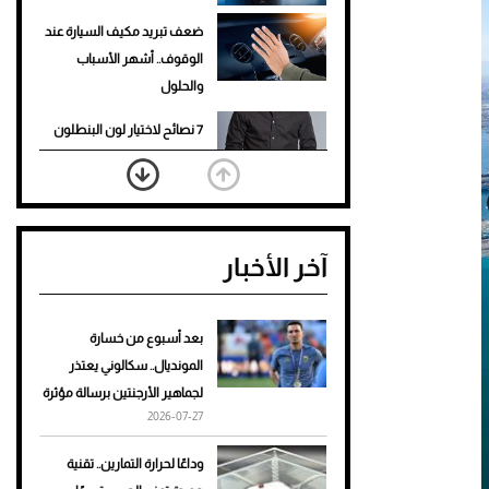
ضعف تبريد مكيف السيارة عند
الوقوف.. أشهر الأسباب
والحلول
7 نصائح لاختيار لون البنطلون
المناسب للقميص الأسود
نرى المستقبل من خلال
تصميماتنا.. كيف حجزت 1886
آخر الأخبار
مكانها في عالم الأزياء؟
أغلى 10 عطور في العالم للرجال
تمنحك فخامة استثنائية
بعد أسبوع من خسارة
المونديال.. سكالوني يعتذر
Aston Martin Valiant: على
لجماهير الأرجنتين برسالة مؤثرة
هوى الأبطال
2026-07-27
أفضل تدريج للشعر الطويل
وداعًا لحرارة التمارين.. تقنية
لإطلالة جريئة وعصرية