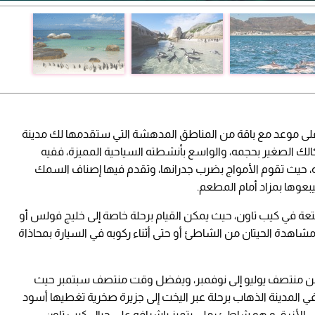
 على موعد مع باقة من المناطق المدهشة التي ستقدمها لك مدينة
كالك الصغير بحجمه، والواسع بأنشطته السياحية المميزة، ففيه
 حيث تقوم الأمواج بضرب جدرانها، وتقدم فيها إصناف السمك
يبعوها بمزاد أمام المطعم.
تعة في كيب تاون، حيث يمكن القيام برحلة خاصة إلى خليج فولس أو
شاهدة الحيتان من الشاطئ أو حتى أثناء ركوبه في السيارة بمحاذاة
ئ من منتصف يوليو إلى نوفمبر، ويفضل وقت منتصف سبتمبر حيث
 في المدينة الذهاب برحلة عبر اليخت إلى جزيرة صخرية تغطيها أسود
جبل الأزرق و هو شاطئ رملي يتميز بإشرافه على جبال كيب تاون