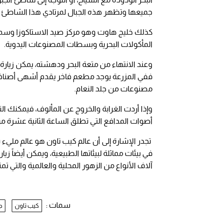
جميعها وتظهر هذه الجبال لمرتادي هذا الشاطئ ب
كذلك خليج هاوت وهو مركز صيد الاستاكوزا وسمك 
المأكولات البحرية وبسطات المصنوعات اليدوية.
وعند الانتهاء من متعة البحر ودهشته، يمكن زيارة 
ففي المزرعة يوجد مطعم فاخر يقدم أشهى أصناف ا
مصنوعات من جلد النعام.
وإذا أردت الغرابة والخروج عن المألوف، فيمكنك ا
أصوات المدافع التي تطلق الساعة الثانية عشرة من
في بيئات مماثلة لبيئاتها الطبيعية، ويمكن أيضاً ز
آلاف الأنواع من الزهور المحلية والعالمية والتي تمتد على مساحة 528 هكتاراً وغير
سمات :
كيب تاون
ج