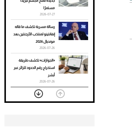
جديدة تمنح الجسم تبريدًا
مستمرًا
أحذية Mary Jane: ترف وأناقة
2026-07-27
للرجال
رسالة مسربة تكشف ما قاله
إنفانتينو لمنتخب الأرجنتين بعد
مونديال 2026
2026-07-26
«الجوازات» تكشف طريقة
استخراج رقم الحدود للزائر عبر
أبشر
2026-07-26
بعد 7 أشهر من تعرضه لحادث
مروع.. جوشوا يفوز على برينغا
بـ"الضربة القاضية" (فيديو)
2026-07-26
موعد صرف حساب المواطن