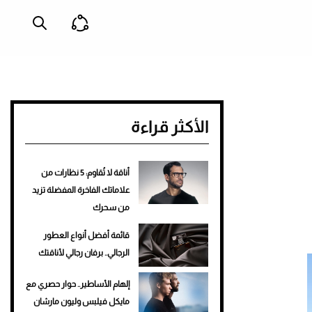
الأكثر قراءة
أناقة لا تُقاوم: 5 نظارات من
علاماتك الفاخرة المفضلة تزيد
من سحرك
قائمة أفضل أنواع العطور
الرجالي.. برفان رجالي لأناقتك
إلهام الأساطير.. حوار حصري مع
مايكل فيلبس وليون مارشان