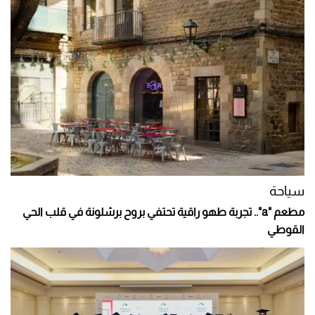
سياحة
مطعم "a".. تجربة طهو راقية تحتفي بروح برشلونة في قلب الحي
القوطي