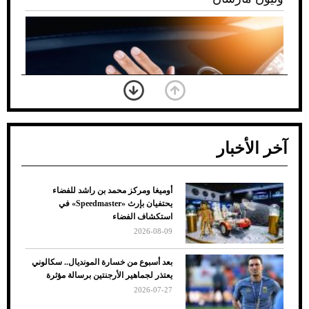
آخر الأخبار
أوميغا ومركز محمد بن راشد للفضاء
ضعف تبريد مكيف السيارة عند الوقوف.. أشهر
يحتفيان بإرث «Speedmaster» في
الأسباب والحلول
استكشاف الفضاء
2026-08-09
بعد أسبوع من خسارة المونديال.. سكالوني
يعتذر لجماهير الأرجنتين برسالة مؤثرة
2026-07-27