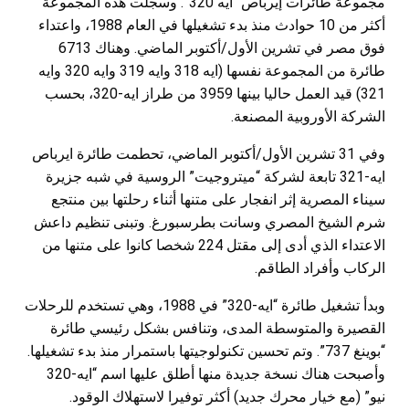
مجموعة طائرات إيرباص “ايه 320”. وسجلت هذه المجموعة
أكثر من 10 حوادث منذ بدء تشغيلها في العام 1988، واعتداء
فوق مصر في تشرين الأول/أكتوبر الماضي. وهناك 6713
طائرة من المجموعة نفسها (ايه 318 وايه 319 وايه 320 وايه
321) قيد العمل حاليا بينها 3959 من طراز ايه-320، بحسب
الشركة الأوروبية المصنعة.
وفي 31 تشرين الأول/أكتوبر الماضي، تحطمت طائرة ايرباص
ايه-321 تابعة لشركة “ميتروجيت” الروسية في شبه جزيرة
سيناء المصرية إثر انفجار على متنها أثناء رحلتها بين منتجع
شرم الشيخ المصري وسانت بطرسبورغ. وتبنى تنظيم داعش
الاعتداء الذي أدى إلى مقتل 224 شخصا كانوا على متنها من
الركاب وأفراد الطاقم.
وبدأ تشغيل طائرة “ايه-320” في 1988، وهي تستخدم للرحلات
القصيرة والمتوسطة المدى، وتنافس بشكل رئيسي طائرة
“بوينغ 737”. وتم تحسين تكنولوجيتها باستمرار منذ بدء تشغيلها.
وأصبحت هناك نسخة جديدة منها أطلق عليها اسم “ايه-320
نيو” (مع خيار محرك جديد) أكثر توفيرا لاستهلاك الوقود.