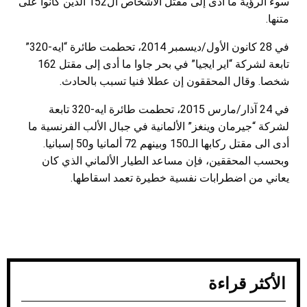
سوء الرؤية ما أدى إلى مقتل الأشخاص ال152 الذين كانوا على
متنها.
في 28 كانون الأول/ديسمبر 2014، تحطمت طائرة “ايه-320”
تابعة لشركة “اير ايجيا” في بحر جاوا ما أدى إلى مقتل 162
شخصا. وقال المحققون إن عطلا فنيا تسبب بالحادث.
في 24 آذار/مارس 2015، تحطمت طائرة ايه-320 تابعة
لشركة “جيرمان وينغز” الألمانية في جبال الألب الفرنسية ما
أدى الى مقتل ركابها الـ150 وبينهم 72 ألمانيا و50 إسبانيا.
وبحسب المحققين، فإن مساعد الطيار الألماني الذي كان
يعاني من اضطرابات نفسية خطيرة تعمد اسقاطها.
الأكثر قراءة