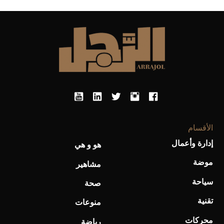
ى
الأقسام
أحذية Mary Jane: ترف وأناقة للرجال
إدارة وأعمال
م
هو و هي
موضة
مشاهير
ي
سياحة
صحة
تقنية
منوعات
محركات
رياضة