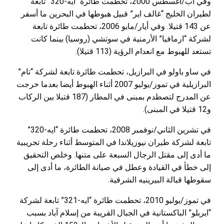
وفي آب/أغسطس 2000، تحطمت طائرة “ايه-320” تابعة
لطيران الخليج “غالف اير” قبيل هبوطها في البحرين ما أسفر
عن 143 قتيلا. وفي أيار/مايو 2006، تحطمت طائرة تابعة
لشركة “ارمافيا” الأرمنية في سوتشي (روسيا) بينما كانت
تستعد للهبوط مع انعدام الرؤية (113 قتيلا).
في ساو باولو في البرازيل، تحطمت طائرة تابعة لشركة “تام”
البرازيلية في تموز/يوليو 2007 أثناء الهبوط أيضا بعدما خرجت
عن المدرج لتصطدم بمبنى في المطار (187 قتيلا بين الركاب
و12 قتيلا في المبنى).
في تشرين الثاني/نوفمبر 2008، تحطمت طائرة “ايه-320”
تابعة لشركة طيران نيوزيلاندا في المتوسط أثناء رحلة تجريبية
ما أدى إلى مقتل الرجال السبعة على متنها. وخلص التحقيق
إلى خطأ في القيادة وعطل في صيانة الطائرة، ما أدى إلى
سقوطها قبالة البيرينيه الشرقية.
في تموز/يوليو 2010، تحطمت طائرة “ايه-321” تابعة لشركة
“ايربلو” الباكستانية في الجبال القريبة من إسلام آباد بسبب