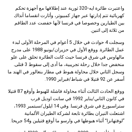
واعتبرت طائرة ايه-320 ثورية عند إطلاقها مع أجهزة تحكم
كهربائية تتم إدارتها عبر جهاز كمبيوتر، وأثارت انقساما آنذاك
بين الطيارين وخصوصا في فرنسا لأنها خفضت عدد الطاقم
من ثلاثة إلى اثنين.
وسجلت 4 حوادث في خلال 5 أعوام في المرحلة الأولى لبدء
عمل الطائرة. ووقع الأول في حزيران/يونيو 1988 على مدرج
مالهاوس في شرق فرنسا حيث كانت الطائرة تحلق على علو
منخفض جدا خلال رحلة تجريبية، ما أدى إلى سقوط 3 قتلى.
وسجل الثاني خلال محاولة هبوط في مطار بنغالور في الهند ما
أسفر عن 92 قتيلا في شباط/فبراير 1990.
ووقع الحادث الثالث أثناء محاولة فاشلة للهبوط وأوقع 87 قتيلا
في كانون الثاني/يناير 1992 في سانت اوديل قرب
ستراسبورغ في شرق فرنسا. وفي 14 ايلول/سبتمبر 1993،
اشتعلت النيران بطائرة تابعة لشركة الطيران الألمانية
“لوفتهانزا” أثناء هبوطها في وارسو ما أوقع قتيلين و54 جريحا.