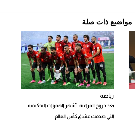
أغسطس 2026
2026-07-25
مواضيع ذات صلة
أقصر يوم في 2026 يقترب.. ماذا يحدث في
دوران الأرض؟
2026-07-25
قبل ليلة النزال.. اكتمال وزن أبطال "The
Comeback" في جدة (فيديو)
2026-07-25
أغلى 10 عطور في العالم للرجال تمنحك فخامة
استثنائية
رياضة
بعد خروج الفراعنة.. أشهر الهفوات التحكيمية
التي صدمت عشاق كأس العالم