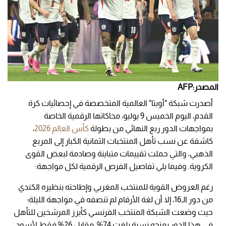
المصدر:AFP
أصدرت شبكة "أوبتا" العالمية المتخصصة في إحصائيات كرة
القدم، اليوم الخميس 9 يوليو، محاكاتها الرقمية الخاصة
بمواجهات الدور ربع النهائي من بطولة
كأس العالم 2026
،
كاشفة عن نسب تأهل المنتخبات الثمانية الكبار إلى المربع
الذهبي، والتي حملت تقييمات متباينة وصادمة لبعض القوى
الكروية. وفيما يلي تفاصيل الفرص الرقمية لكل مواجهة:
رغم العروض القوية للمنتخب المغربي وإطاحته بنظيره الكندي
من دور الـ16، إلا أن لغة الأرقام لم تنصفه في مواجهة الليلة؛
حيث وضعت الشبكة المنتخب الفرنسي كأبرز المرشحين للتأهل
في هذا الدور بمنحه نسبة بلغت 74%، مقابل 26% فقط لأسود