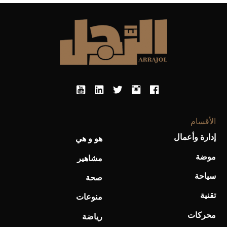
الأقسام
أحذية Mary Jane: ترف وأناقة للرجال
إدارة وأعمال
هو و هي
موضة
مشاهير
سياحة
صحة
تقنية
منوعات
محركات
رياضة