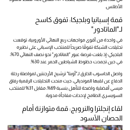
الأطلس.
قمة إسبانيا وبلجيكا: تفوق كاسح
لـ"الماتادور"
في واحدة من أقوى مواجهات ربع النهائي الأوروبية، توقعت
تحليلات الشبكة تفوقًا صريحاً للمنتخب الإسباني على نظيره
البلجيكي؛ إذ بلغت فرصة عبور "الماتادور" نحو نصف النهائي 70%،
في حين تجمدت حظوظ الشياطين الحمر عند 30%.
واصل الحاسوب الخارق لـ"أوبتا" ترشيح الأرجنتين لمواصلة رحلة
الدفاع عن لقبها المونديالي، حيث منحت التحليلات الرقمية رفاق
ميسي أفضلية واضحة للتأهل بنسبة 69%، مقابل 31% للمنتخب
السويسري الطامح لإحداث مفاجأة مدوية.
لقاء إنجلترا والنرويج: قمة متوازنة أمام
الحصان الأسود