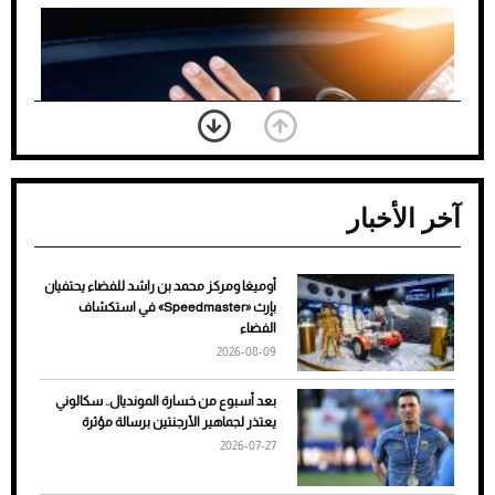
آخر الأخبار
أوميغا ومركز محمد بن راشد للفضاء يحتفيان
ضعف تبريد مكيف السيارة عند الوقوف.. أشهر
بإرث «Speedmaster» في استكشاف
الأسباب والحلول
الفضاء
2026-08-09
بعد أسبوع من خسارة المونديال.. سكالوني
يعتذر لجماهير الأرجنتين برسالة مؤثرة
2026-07-27