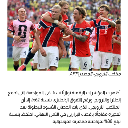
منتخب النرويج- المصدر:AFP
أظهرت المؤشرات الرقمية توازنًا نسبيًا في المواجهة التي تجمع
إنجلترا والنرويج؛ ورغم التفوق الإنجليزي بنسبة 62%، إلا أن
المنتخب النرويجي، الذي بات الحصان الأسود للبطولة بعد
تفجيره مفاجأة بإقصاء البرازيل في الثمن النهائي، احتفظ بنسبة
تبلغ 38% لمواصلة مغامرته المونديالية.