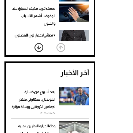
ضعف تبريد مكيف السيارة عند
الوقوف.. أشهر الأسباب
والحلول
7 نصائح لاختيار لون البنطلون
المناسب للقميص الأسود
نرى المستقبل من خلال
تصميماتنا.. كيف حجزت 1886
آخر الأخبار
مكانها في عالم الأزياء؟
أغلى 10 عطور في العالم للرجال
تمنحك فخامة استثنائية
بعد أسبوع من خسارة
المونديال.. سكالوني يعتذر
Aston Martin Valiant: على
لجماهير الأرجنتين برسالة مؤثرة
هوى الأبطال
2026-07-27
أفضل تدريج للشعر الطويل
وداعًا لحرارة التمارين.. تقنية
لإطلالة جريئة وعصرية