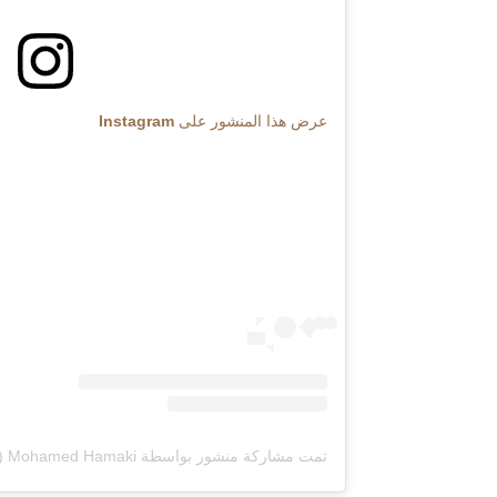
عرض هذا المنشور على Instagram
تمت مشاركة منشور بواسطة ‏‎Mohamed Hamaki‎‏ (@‏‎hamaki‎‏)