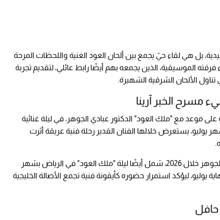
ة، بل هي لقاء حيّ يجمع بين ألحان العود الغنية واللحظات المرحة
ه الموسيقية، الذين يجمعه بهم أيضًا رابط عائلي، لتقديم تجربة
تناول الألحان الشرقية الشهيرة.
ء مسرح الخبر آرينا
 موعد مع "ملك العود" الدكتور عبادي الجوهر، في ليلة غنائية
شهر يوليو، يستعرض خلالها الفنان القدير رحلة فنية عريقة أثرت
.
ويأتي هذا الحفل ضمن نشاط فني مكثف لعبادي الجوهر خلال 2026، شمل أيضًا ليلة "ملك العود" في الرياض بشهر
اية يوليو، ليؤكد استمرار حضوره كأيقونة فنية تجمع الأصالة الخليجية
حافل