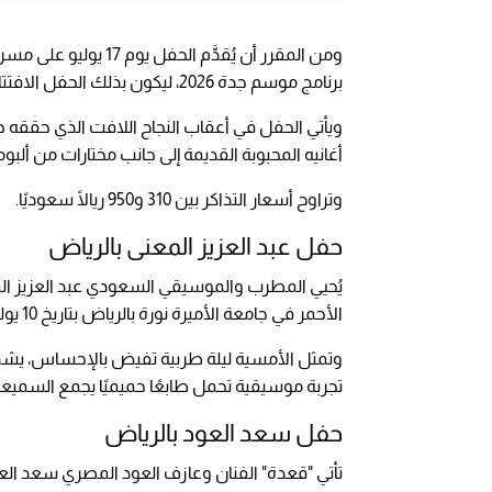
ومن المقرر أن يُقدَّم
برنامج موسم جدة 2026، ليكون بذلك الحفل الافتتاحي لموسم الصيف في المدينة.
ويأتي الحفل في أعقاب النجاح اللافت الذي حققه ح
أغانيه المحبوبة القديمة إلى جانب مختارات من ألبوم
وتراوح أسعار التذاكر بين 310 و950 ريالًا سعوديًا.
حفل عبد العزيز المعنى بالرياض
يُحيي المطرب والموسيقي السعودي عبد العزيز المعن
الأحمر في جامعة الأميرة نورة بالرياض بتاريخ 10 يوليو.
وتمثل الأمسية ليلة طربية تفيض بالإحساس، يشدو 
تجربة موسيقية تحمل طابعًا حميميًا يجمع السمي
حفل سعد العود بالرياض
تأتي "قعدة" الفنان وعازف العود المصري سعد العو