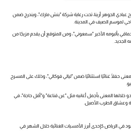
 الحفل يوم 17 يوليو على مسرح عبادي الجوهر أرينا، تحت رعاية شركة "بنش مارك"، ويندرج ضمن
ماقي بألبومه الأخير "سمعوني"، ومن المتوقع أن يقدم مزيجًا من
ه الجديد.
ى حفلًا غنائيًا استثنائيًا ضمن "ليالي فوكالي"، وذلك على المسرح
خلالها المعنى بأجمل أغانيه مثل "عن قناعة" و"أقل حاجة"، في
عة وعشاق الطرب الأصيل.
د في الرياض كإحدى أبرز الأمسيات الغنائية خلال الشهر في