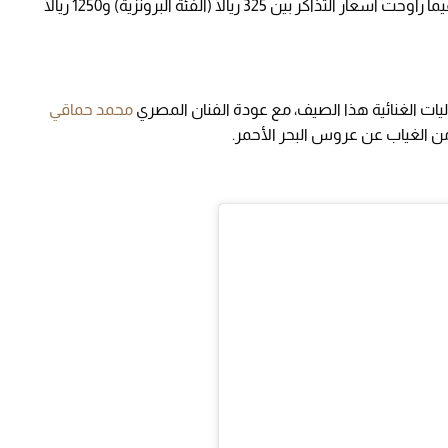
أغانيه مثل "لمّاح" و"طلعت ابيه" و"اعتذر واجيك"، فيما راوحت أسعار التذاكر بين 325 ريالًا (الفئة البرونزية) و1250 ريالًا
يات الغنائية هذا الصيف، مع عودة الفنان المصري
محمد حماقي
من الغياب عن عروس البحر الأحمر.