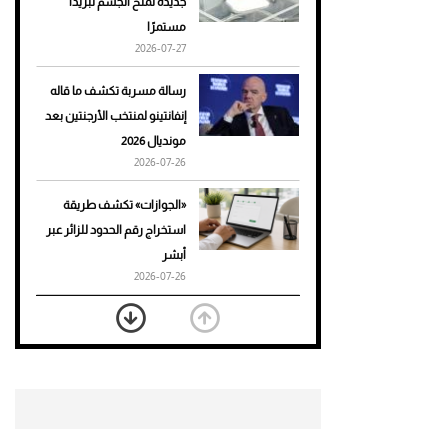
جديدة تمنح الجسم تبريدًا
مستمرًا
أحذية Mary Jane: ترف وأناقة
2026-07-27
للرجال
رسالة مسربة تكشف ما قاله
إنفانتينو لمنتخب الأرجنتين بعد
مونديال 2026
2026-07-26
«الجوازات» تكشف طريقة
استخراج رقم الحدود للزائر عبر
أبشر
2026-07-26
بعد 7 أشهر من تعرضه لحادث
مروع.. جوشوا يفوز على برينغا
بـ"الضربة القاضية" (فيديو)
2026-07-26
موعد صرف حساب المواطن