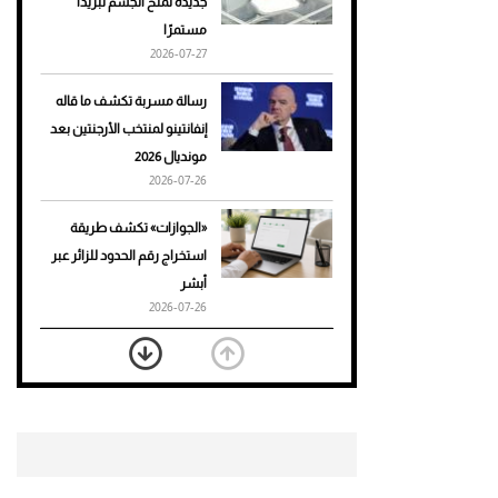
جديدة تمنح الجسم تبريدًا
مستمرًا
أحذية Mary Jane: ترف وأناقة
2026-07-27
للرجال
رسالة مسربة تكشف ما قاله
إنفانتينو لمنتخب الأرجنتين بعد
مونديال 2026
2026-07-26
«الجوازات» تكشف طريقة
استخراج رقم الحدود للزائر عبر
أبشر
2026-07-26
بعد 7 أشهر من تعرضه لحادث
مروع.. جوشوا يفوز على برينغا
بـ"الضربة القاضية" (فيديو)
2026-07-26
موعد صرف حساب المواطن