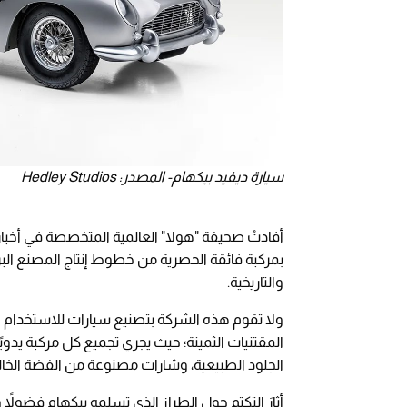
سيارة ديفيد بيكهام- المصدر: Hedley Studios
أفادتْ صحيفة "هولا" العالمية المتخصصة في أخبار ال
بمركبة فائقة الحصرية من خطوط إنتاج المصنع البري
والتاريخية.
ولا تقوم هذه الشركة بتصنيع سيارات للاستخدام ا
المقتنيات الثمينة؛ حيث يجري تجميع كل مركبة يدو
الجلود الطبيعية، وشارات مصنوعة من الفضة الخال
أثارَ التكتم حول الطراز الذي تسلمه بيكهام فضولاً 