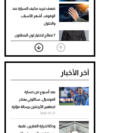
ضعف تبريد مكيف السيارة عند
الوقوف.. أشهر الأسباب
والحلول
7 نصائح لاختيار لون البنطلون
المناسب للقميص الأسود
نرى المستقبل من خلال
تصميماتنا.. كيف حجزت 1886
آخر الأخبار
مكانها في عالم الأزياء؟
أغلى 10 عطور في العالم للرجال
تمنحك فخامة استثنائية
بعد أسبوع من خسارة
المونديال.. سكالوني يعتذر
Aston Martin Valiant: على
لجماهير الأرجنتين برسالة مؤثرة
هوى الأبطال
2026-07-27
أفضل تدريج للشعر الطويل
وداعًا لحرارة التمارين.. تقنية
لإطلالة جريئة وعصرية