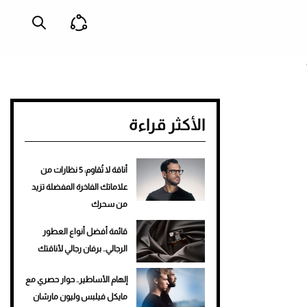
الأكثر قراءة
أناقة لا تُقاوم: 5 نظارات من
علاماتك الفاخرة المفضلة تزيد
من سحرك
قائمة أفضل أنواع العطور
الرجالي.. برفان رجالي لأناقتك
إلهام الأساطير.. حوار حصري مع
مايكل فيلبس وليون مارشان