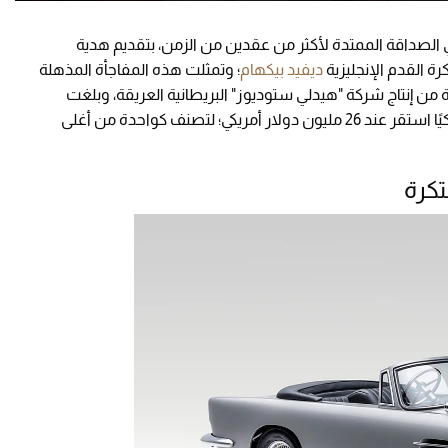
ني الصداقة الممتدة لأكثر من عقدين من الزمن، بتقديم هدية
ة القدم الإنجليزية
ديفيد بيكهام
؛ وتمثلت هذه المفاجأة المذهلة
 من إنتاج شركة "هيدلي ستوديوز" البريطانية العريقة، وبلغت
قيمتها التقديرية بحسب التقارير الإعلامية رقمًا فلكيًا استقر عند 26 مليون دولار أمريكي؛ لتصنف كواحدة من أغلى
تكرة