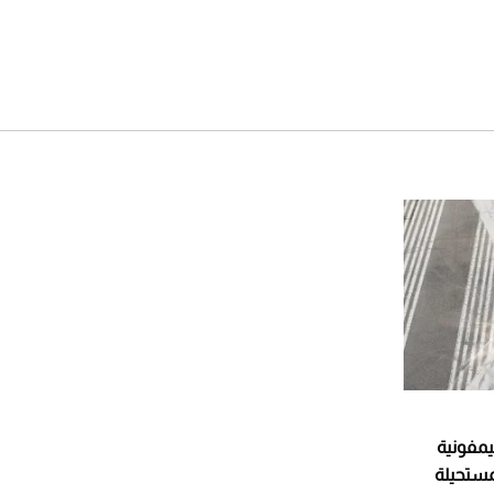
Koenigsegg .. سيمفونية
مستحيلة