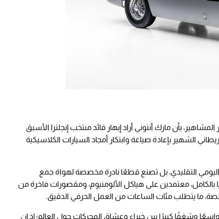
مشاهير، بأن مارك أنتوني أراد إبهار قائد منتخب إنجلترا الأسبق
طاني الشهير بإعادة صياغة وابتكار أمجاد السيارات الكلاسيكية
ليومي التقليدي، بل تصنع قطعًا نادرة مخصصة لهواة جمع
يًا بالكامل، معتمدين على هياكل الألومنيوم، ومقصورات فاخرة من
صة، ما يتطلب مئات الساعات من العمل الحرفي الدقيق.
واسعًا وشغفًا كبيرًا بين خبراء وعشاق المحركات حول العالم؛ إذ إن