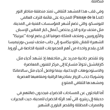
متكاملة.
وفي قلب هذا المشهد الثقافي، تمتد منطقة مناظر النور
(Paisaje de la Luz) المدرجة على قائمة التراث العالمي
لليونسكو، والتي تضم أشهر المؤسسات الفنية في المدينة،
مثل متحف برادو الذي يحتضن أعمال كبار الفنانين الإسبان
والأوروبيين، ومتحف الملكة صوفيا الذي يضم لوحة "غيرنيكا"
الشهيرة للفنان بابلو بيكاسو، إلى جانب متحف تيسن-بورنيميسا
الذي يقدم واحدة من أهم المجموعات الفنية الخاصة في أوروبا.
ولا تقتصر جاذبية مدريد على متاحفها، إذ تشهد أحياء مثل
كارابانشيل تحولًا متسارعًا إلى مركز للفنون المعاصرة
والاستوديوهات الإبداعية، بينما تواصل أحياء مثل سالامانكا
وتشويكا جذب الزوار بمتاجرها الراقية ومقاهيها العصرية
ومشهدها الثقافي المتنوع.
أما الباحثون عن المساحات الخضراء، فيجدون ضالتهم في
حديقة إل ريتيرو، التي تُعد الرئة الخضراء للمدينة، حيث البحيرات
والممرات المظللة والقصر البلوري الشهير.