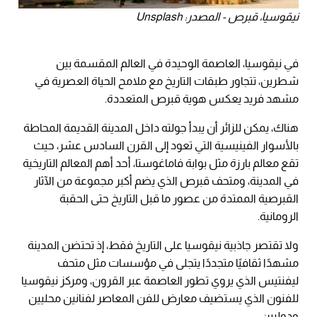
نيقوسيا، قبرص - المصدر: Unsplash
في نيقوسيا، العاصمة الوحيدة في العالم المقسمة بين
شطرين، تتجاور طبقات التاريخ مع ملامح الحياة العصرية في
مشهد فريد يعكس هوية قبرص المتعددة.
هناك، يمكن للزائر أن يبدأ جولته داخل المدينة القديمة المحاطة
بالأسوار الفينيسية التي تعود إلى القرن السادس عشر، حيث
تقع معالم بارزة مثل بوابة فاماغوستا، أحد أهم المعالم التاريخية
في المدينة، ومتحف قبرص الذي يضم أكبر مجموعة من الآثار
القبرصية الممتدة من عصور ما قبل التاريخ حتى الحقبة
الرومانية.
ولا تقتصر جاذبية نيقوسيا على التاريخ فقط، إذ تحتضن المدينة
مشهدًا ثقافيًا متجددًا يتجلى في مؤسسات مثل متحف
ليفنتيس الذي يروي تطور العاصمة عبر القرون، ومركز نيقوسيا
للفنون الذي يستضيف معارض للفن المعاصر لفنانين محليين
ودوليين.