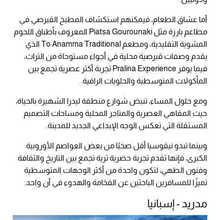
أما عشاق الطعام، فيمكنهم استكشاف المطبخ القبرصي في
مطاعم بارزة مثل Piatsa Gourounaki المعروف بأطباق اللحوم
المشوية التقليدية، ومطعم To Anamma Traditional الذي
يقدم وصفات قبرصية محلية في أجواء مستوحاة من التراث،
فيما يوفر Pralina Experience تجربة أكثر عصرية تجمع بين
المأكولات المتوسطية والحلويات الراقية.
ومع حلول المساء، تنبض شوارع منطقة ليدرا الشهيرة بالحياة،
حيث المقاهي العصرية والمتاجر المحلية ومساحات التصميم
المستقلة التي تعكس الوجه الإبداعي الجديد للمدينة.
وبينما تبدو نيقوسيا أقل صخبًا من بعض العواصم الأوروبية
الكبرى، فإنها تقدم تجربة حضرية ثرية تجمع بين التاريخ والثقافة
وفنون الطهي، لتكون واحدة من أكثر الوجهات المتوسطية
تميزًا للمسافرين الباحثين عن الفخامة والهدوء في آن واحد.
مدريد - إسبانيا