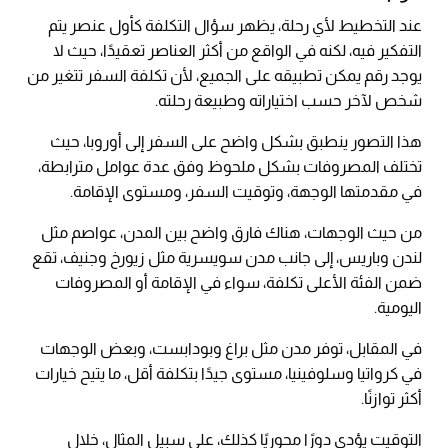
عند التخطيط لأي رحلة، يظهر سؤال التكلفة كأول عنصر يتم
التفكير فيه، لكنه في الواقع من أكثر العناصر تعقيدًا، حيث لا
يوجد رقم يمكن تطبيقه على الجميع، لأن تكلفة السفر تتغير من
شخص لآخر حسب اختياراته وطبيعة رحلته.
هذا التصور ينطبق بشكل واضح على السفر إلى أوروبا، حيث
تختلف المصروفات بشكل ملحوظ وفق عدة عوامل مترابطة،
في مقدمتها الوجهة، وتوقيت السفر، ومستوى الإقامة.
من حيث الوجهات، هناك فارق واضح بين المدن، عواصم مثل
لندن وباريس، إلى جانب مدن سويسرية مثل زيورخ وجنيف، تقع
ضمن الفئة الأعلى تكلفة، سواء في الإقامة أو المصروفات
اليومية.
في المقابل، توفر مدن مثل براغ وبودابست، وبعض الوجهات
في كرواتيا وسلوفينيا، مستوى جيدًا بتكلفة أقل، ما يتيح خيارات
أكثر توازنًا.
التوقيت يؤدي دورًا محوريًا كذلك، على سبيل المثال، خلال