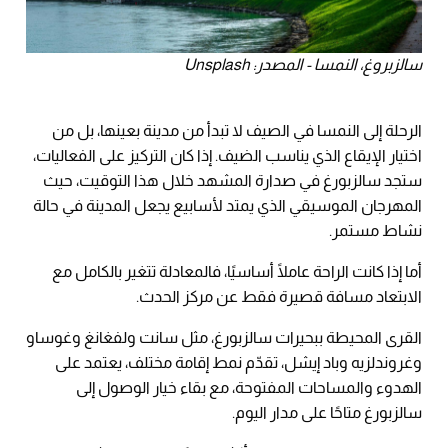
سالزبروغ، النمسا - المصدر: Unsplash
الرحلة إلى النمسا في الصيف لا تبدأ من مدينة بعينها، بل من
اختيار الإيقاع الذي يناسب الضيف. إذا كان التركيز على الفعاليات،
ستجد سالزبورغ في صدارة المشهد خلال هذا التوقيت، حيث
المهرجان الموسيقي الذي يمتد لأسابيع يجعل المدينة في حالة
نشاط مستمر.
أما إذا كانت الراحة عاملًا أساسيًا، فالمعادلة تتغير بالكامل مع
الابتعاد مسافة قصيرة فقط عن مركز الحدث.
القرى المحيطة ببحيرات سالزبورغ، مثل سانت ولفغانغ وغوساو
وغروندلزيه وباد إيشل، تقدّم نمط إقامة مختلف، يعتمد على
الهدوء والمساحات المفتوحة، مع بقاء خيار الوصول إلى
سالزبورغ متاحًا على مدار اليوم.