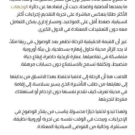
ما يمنحها أفضلية واضحة، حيث أن ابتعادها عن دائرة
الوجهات
الأكثر طلبًا ينعكس مباشرة على تجربة التقديم؛ إجراءات أكثر
انسيابية، ضغط أقل على المواعيد، ومسار إداري يمكن التعامل
معه دون التعقيدات المعتادة في الدول الكبرى.
غير أن القيمة الحقيقية للرحلة تظهر بعد الوصول، في ريغا مثلًا،
لا يجد الزائر مدينة تحاول إبهاره بسطحية، بل بيئة أوروبية
متماسكة في تفاصيلها: عمارة تاريخية حاضرة، إيقاع حياة
منضبط، وتكلفة تسمح بالاستمتاع دون حسابات مرهقة.
اللافت هنا أن الرحلة إلى لاتفيا تحتفظ بهذا الاتساق من بدايتها
إلى نهايتها؛ من طلب التأشيرة الذي يسير بسلاسة، إلى إقامة
في مدينة تعرف كيف تقدم نفسها دون ازدحام أو استهلاك
مفرط لتجربتها.
ولهذا تبدو لاتفيا خيارًا محسوبًا، يناسب من يقدّر الوضوح في
الإجراءات، ويبحث في الوقت نفسه عن تجربة أوروبية نظيفة،
مستقرة، وخالية من الفوضى السياحية المعتادة.