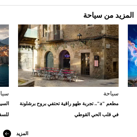
المزيد من سياحة
Aston Martin Valiant: على هوى الأبطال
سياحة
سيا
مطعم "a".. تجربة طهو راقية تحتفي بروح برشلونة
السيا
في قلب الحي القوطي
للسف
أفضل تدريج للشعر الطويل لإطلالة جريئة وعصرية
المزيد