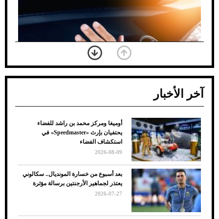
آخر الأخبار
أوميغا ومركز محمد بن راشد للفضاء
ضعف تبريد مكيف السيارة عند الوقوف.. أشهر
يحتفيان بإرث «Speedmaster» في
الأسباب والحلول
استكشاف الفضاء
2026-08-09
بعد أسبوع من خسارة المونديال.. سكالوني
يعتذر لجماهير الأرجنتين برسالة مؤثرة
2026-07-27