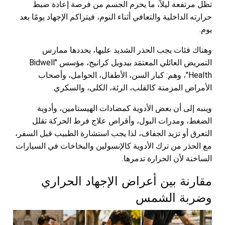
تظل مرتفعة ليلاً، ما يحرم الجسم من فرصة إعادة ضبط
حرارته الداخلية والتعافي أثناء النوم، فيتراكم الإجهاد يومًا بعد
يوم.
وهناك فئات يجب الحذر الشديد عليها، يحددها ممارس
التمريض العائلي المعتمَد بيدويل كرانيج، مؤسس "Bidwell
Health"، وهم: كبار السن، الأطفال، الحوامل، وأصحاب
الأمراض المزمنة كالقلب، الرئة، الكلى، والسكري.
وينبه إلى أن بعض الأدوية كمضادات الهيستامين، وأدوية
الضغط، ومدرات البول، وأقراص علاج فرط الحركة تقلل
التعرق أو تزيد الجفاف، لذا يجب استشارة الطبيب قبل السفر،
مع الحذر من ترك الأدوية كالإنسولين والبخاخات في السيارات
الساخنة لأن الحرارة تدمرها.
مقارنة بين أعراض الإجهاد الحراري
وضربة الشمس