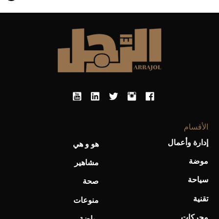
أحذية Mary Jane: ترف وأناقة للرجال
الأقسام
إدارة وأعمال
هو و هي
موضة
مشاهير
سياحة
صحة
تقنية
منوعات
محركات
رياضة