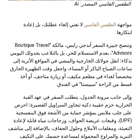
الطقس القاسي -المصدر: Ai
مواجهة
الطقس القاسي
لا تعني إلغاء عطلتك، بل إعادة
ابتكارها.
وتنصح خبيرة السفر آندجي رايس، مالكة "Boutique Travel
Advisors"، بعدم الاستسلام للحر، بل بالتلاعب بجدولك اليومي
بذكاء؛ انقل جولاتك الخارجية والمشي في المواقع الأثرية إلى
ساعات الصباح الباكر أو المساء، واجعل وقت الظهيرة الحارق
مخصصاً لغداء في مطعم مكيف، أو زيارة متاحف، أو أخذ
قسط من الراحة "سييستا" في الفندق.
وإلى جانب مرونة الجدول، يتطلب السفر في عهد القبة
الحرارية حزم حقيبة ذكية تتجاوز السراويل القصيرة؛ احرص
على جلب ملابس بمؤشر حماية من الأشعة فوق البنفسجية
(UPF)، وقبعات عريضة الحواف، وزجاجات مياه قابلة لإعادة
التعبئة، ومغلفات الأملاح وحلول الجفاف، بالإضافة إلى مناشف
التبريد والمراوح المحمولة لمساعدة جسمك على التكيف.