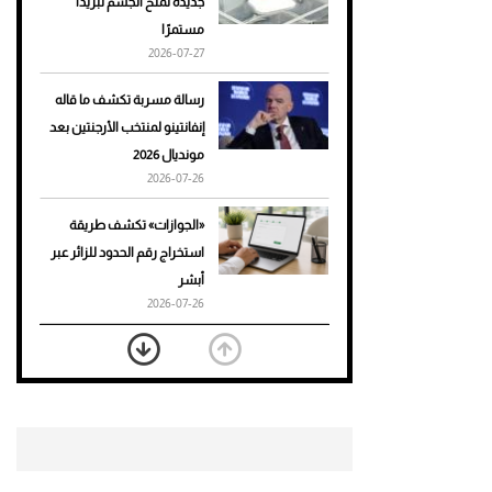
جديدة تمنح الجسم تبريدًا
مستمرًا
أحذية Mary Jane: ترف وأناقة
2026-07-27
للرجال
رسالة مسربة تكشف ما قاله
إنفانتينو لمنتخب الأرجنتين بعد
مونديال 2026
2026-07-26
«الجوازات» تكشف طريقة
استخراج رقم الحدود للزائر عبر
أبشر
2026-07-26
بعد 7 أشهر من تعرضه لحادث
مروع.. جوشوا يفوز على برينغا
بـ"الضربة القاضية" (فيديو)
2026-07-26
موعد صرف حساب المواطن