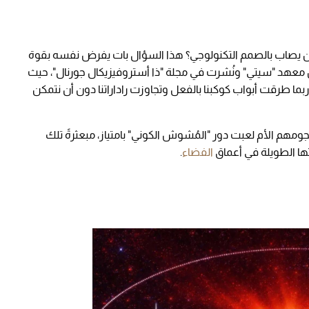
ن من يصاب بالصمم التكنولوجي؟ هذا السؤال بات يفرض نفسه بقوة
ن معهد "سيتي" ونُشرت في مجلة "ذا أستروفيزيكال جورنال"، حيث
ربما طرقت أبواب كوكبنا بالفعل وتجاوزت راداراتنا دون أن نتمكن
جومهم الأم لعبت دور "المُشوش الكوني" بامتياز، مبعثرةً تلك
تها الطويلة في أعماق
الفضاء
.