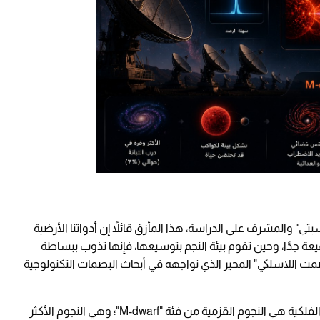
ي" والمشرف على الدراسة، هذا المأزق قائلاً إن أدواتنا الأرضية
 جدًا، وحين تقوم بيئة النجم بتوسيعها، فإنها تذوب ببساطة
صمت اللاسلكي" المحير الذي نواجهه في أبحاث البصمات التكنولوجية
المثير في الأمر أن المتهم الأول في هذه الخديعة الفلكية هي النجوم القزمية من فئة "M-dwarf"؛ وهي النجوم الأكثر