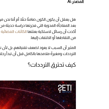
المصدر: Ai
هل يعقل أن يكون الكون صامتًا حقًا، أم أننا نح
بعد المفاجأة المدوية التي فجرتها دراسة حديثة م
أكدت أن رسائل لاسلكية بعثتها
الكائنات الفضائية
من التقاطها أو الالتفات إليها.
المثير أن السبب لا يعود لضعف تقنياتهم، بل لأن ن
الترددات ومغيرةً ملامحها بالكامل قبل أن تبدأ رحل
كيف تحترق الترددات؟