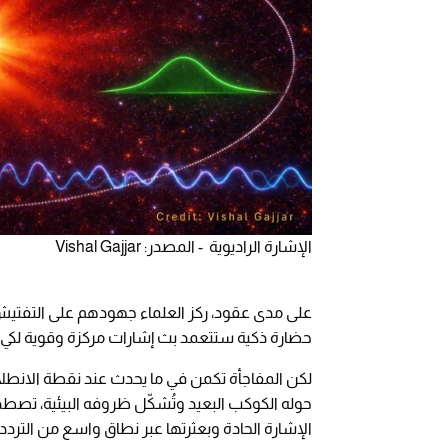
الإشارة الراديوية - المصدر: Vishal Gajjar
على مدى عقود، ركز العلماء جهودهم على التفتيش 
حضارة ذكية ستتعمد بث إشارات مركزة وقوية لكي 
لكن المفاجأة تكمن في ما يحدث عند نقطة الانطلاق؛
حوله الكوكب البعيد وتُشكّل ظروفه البيئية، تصطد
الإشارة الحادة وبعثرتها عبر نطاق واسع من التر