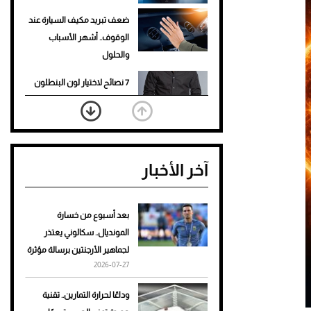
ضعف تبريد مكيف السيارة عند
الوقوف.. أشهر الأسباب
والحلول
7 نصائح لاختيار لون البنطلون
المناسب للقميص الأسود
نرى المستقبل من خلال
تصميماتنا.. كيف حجزت 1886
آخر الأخبار
مكانها في عالم الأزياء؟
أغلى 10 عطور في العالم للرجال
تمنحك فخامة استثنائية
بعد أسبوع من خسارة
المونديال.. سكالوني يعتذر
Aston Martin Valiant: على
لجماهير الأرجنتين برسالة مؤثرة
هوى الأبطال
2026-07-27
أفضل تدريج للشعر الطويل
وداعًا لحرارة التمارين.. تقنية
لإطلالة جريئة وعصرية