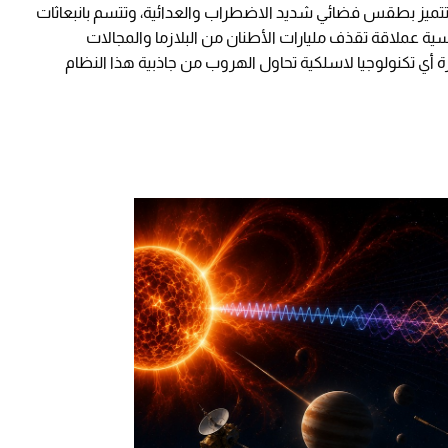
 مجرتنا درب التبانة بنسبة تصل إلى 75%، وتتميز بطقس فضائي شديد الاضطراب والعدائية، وتتسم بانبعاثات
ية عملاقة تقذف مليارات الأطنان من البلازما والمجالات
 أي تكنولوجيا لاسلكية تحاول الهروب من جاذبية هذا النظام