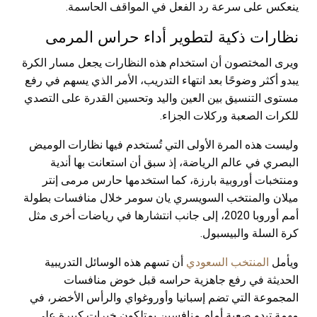
ينعكس على سرعة رد الفعل في المواقف الحاسمة.
نظارات ذكية لتطوير أداء حراس المرمى
ويرى المختصون أن استخدام هذه النظارات يجعل مسار الكرة
يبدو أكثر وضوحًا بعد انتهاء التدريب، الأمر الذي يسهم في رفع
مستوى التنسيق بين العين واليد وتحسين القدرة على التصدي
للكرات الصعبة وركلات الجزاء.
وليست هذه المرة الأولى التي تُستخدم فيها نظارات الوميض
البصري في عالم الرياضة، إذ سبق أن استعانت بها أندية
ومنتخبات أوروبية بارزة، كما استخدمها حارس مرمى إنتر
ميلان والمنتخب السويسري يان سومر خلال منافسات بطولة
أمم أوروبا 2020، إلى جانب انتشارها في رياضات أخرى مثل
كرة السلة والبيسبول.
ويأمل
المنتخب السعودي
أن تسهم هذه الوسائل التدريبية
الحديثة في رفع جاهزية حراسه قبل خوض منافسات
المجموعة التي تضم إسبانيا وأوروغواي والرأس الأخضر، في
مهمة تبدو صعبة أمام منافسين يمتلكون خبرات كبيرة على