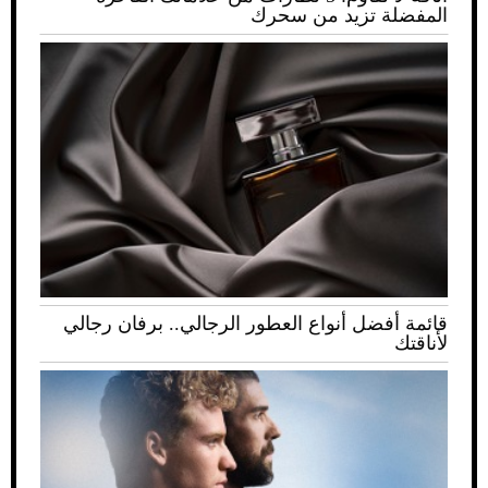
المفضلة تزيد من سحرك
قائمة أفضل أنواع العطور الرجالي.. برفان رجالي
لأناقتك