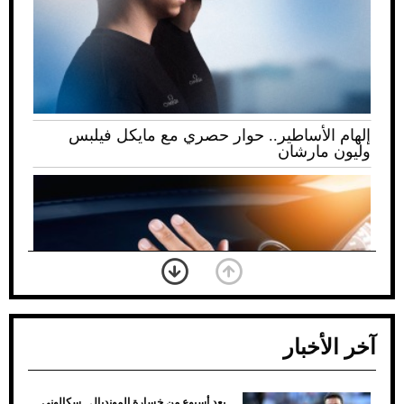
إلهام الأساطير.. حوار حصري مع مايكل فيلبس
وليون مارشان
آخر الأخبار
بعد أسبوع من خسارة المونديال.. سكالوني