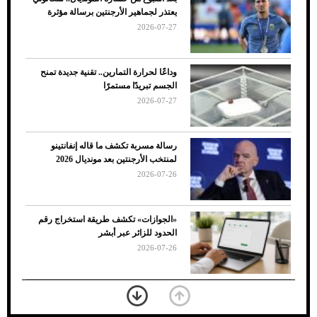
ضعف تبريد مكيف السيارة عند الوقوف.. أشهر
يعتذر لجماهير الأرجنتين برسالة مؤثرة
الأسباب والحلول
2026-07-27
وداعًا لحرارة التمارين.. تقنية جديدة تمنح
الجسم تبريدًا مستمرًا
2026-07-27
رسالة مسربة تكشف ما قاله إنفانتينو
لمنتخب الأرجنتين بعد مونديال 2026
2026-07-26
7 نصائح لاختيار لون البنطلون المناسب للقميص
«الجوازات» تكشف طريقة استخراج رقم
الأسود
الحدود للزائر عبر أبشر
2026-07-26
بعد 7 أشهر من تعرضه لحادث مروع.. جوشوا
يفوز على برينغا بـ"الضربة القاضية" (فيديو)