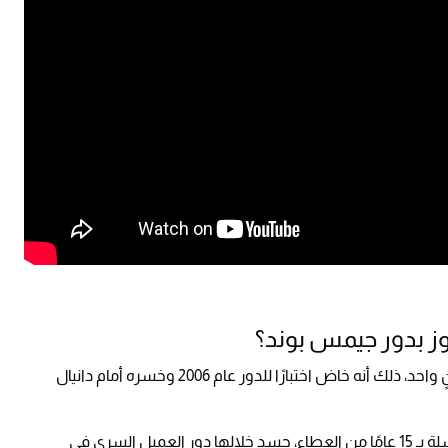
ز بدور جيمس بوند؟
يبقى خيارًا مفتوحًا ومثيرًا للجدل في آنٍ واحد، ذلك أنه خاض اختبارًا للدور عام 2006 وخسره أمام دانيال
ويُعد كريغ الممثل الأطول مسيرة في تاريخ السلسلة بـ 15 عامًا من العطاء، جسد خلالها دور العميل السري في