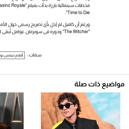
Time to Die".
ورغم أن كافيل لم يُدلِ بأي تصريح رسمي حول الأ
"The Witcher" ودوره في سوبرمان عوامل تُبقي اسمه حاضرًا في كل نقاش يتعلق بمستقبل العميل 007.
سمات :
أفلام جيمس بون
مواضيع ذات صلة