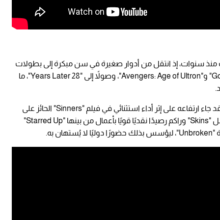
منذ سنوات، إذ انتقل من أدوار صغيرة في سن مبكرة إلى بطولات
كبرى عبر "Kick-Ass" عام 2010، ثم سلاسل "Godzilla" و"Avengers: Age of Ultron"، وصولاً إلى "28 Years Later"، ما
.
أما جاك أوكونيل، الذي قفز في التصنيفات أخيرًا، فقد جاء ارتفاعه على إثر أداء استثنائي في فيلم "Sinners" الحائز على
جائزة الأوسكار؛ وهو ممثل بدأ مسيرته في مسلسل "Skins" وراكم رصيدًا نقديًا قويًا بأعمال من بينها "Starred Up"