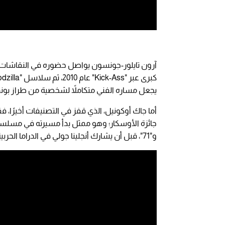
آرون تايلور-جونسون يواصل حضوره في النقاشات 
يجعل مساره الفني متكاملاً لشخصية من طراز بوند
و"71"، قبل أن يشارك أنجلينا جولي في الدراما الحربية "Unbroken"، ليؤسس بذلك حضورًا دوليًا لا يُستهان به.