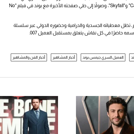
محطات سينمائية بارزة بدأت بفيلم "Casino Royale" و"Skyfall"، وصولاً إلى طي صفحته الأخيرة مع بوند في فيلم "No
مر، تظل معطياته الجسدية والدرامية وحضوره الدولي عبر سلسلة
د
العميل السري جيمس بوند
أخبار المشاهير
أخبار الفن والمشاهير