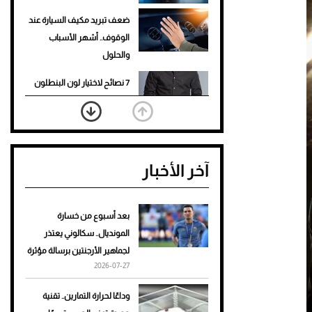
ضعف تبريد مكيف السيارة عند
الوقوف.. أشهر الأسباب
والحلول
7 نصائح لاختيار لون البنطلون
المناسب للقميص الأسود
نرى المستقبل من خلال
تصميماتنا.. كيف حجزت 1886
آخر الأخبار
مكانها في عالم الأزياء؟
أغلى 10 عطور في العالم للرجال
تمنحك فخامة استثنائية
بعد أسبوع من خسارة
المونديال.. سكالوني يعتذر
Aston Martin Valiant: على
لجماهير الأرجنتين برسالة مؤثرة
هوى الأبطال
2026-07-27
أفضل تدريج للشعر الطويل
وداعًا لحرارة التمارين.. تقنية
لإطلالة جريئة وعصرية