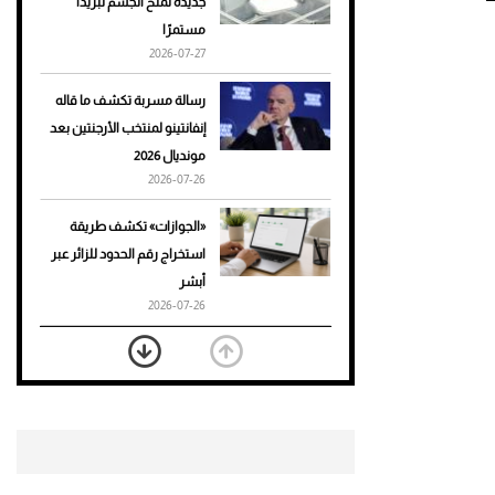
جديدة تمنح الجسم تبريدًا
مستمرًا
أحذية Mary Jane: ترف وأناقة
2026-07-27
للرجال
رسالة مسربة تكشف ما قاله
إنفانتينو لمنتخب الأرجنتين بعد
مونديال 2026
2026-07-26
«الجوازات» تكشف طريقة
استخراج رقم الحدود للزائر عبر
أبشر
2026-07-26
بعد 7 أشهر من تعرضه لحادث
مروع.. جوشوا يفوز على برينغا
بـ"الضربة القاضية" (فيديو)
2026-07-26
موعد صرف حساب المواطن