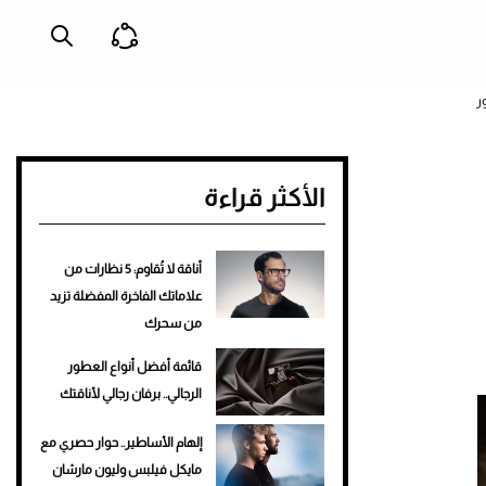
الأكثر قراءة
أناقة لا تُقاوم: 5 نظارات من
علاماتك الفاخرة المفضلة تزيد
من سحرك
قائمة أفضل أنواع العطور
الرجالي.. برفان رجالي لأناقتك
إلهام الأساطير.. حوار حصري مع
مايكل فيلبس وليون مارشان