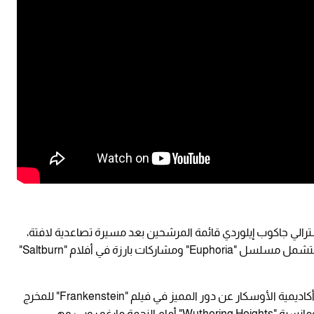
ترالي جاكوب إيلوردي قائمة المرشحين بعد مسيرة تصاعدية لافتة،
بدأت بسلسلة "The Kissing Booth"، ثم توسعت لتشمل مسلسل "Euphoria" ومشاركات بارزة في أفلام "Saltburn"
وتعززت فرص ترشيحه بقوة عقب نيله إشادة من أكاديمية الأوسكار عن دور المميز في فيلم "Frankenstein" للمخرج
غييرمو ديل تورو، إلى جانب مشاركته في الدراما الرومانسية "Wuthering Heights" أمام النجمة مارغو روبي؛ وهي