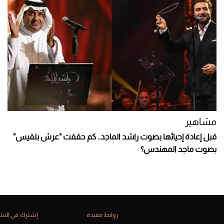
مشاهير
قبل إعادة إحيائها بصوت راشد الماجد.. كم حققت "عرش بلقيس"
بصوت ماجد المهندس؟
روابط مفيدة
إشترك فى النشر