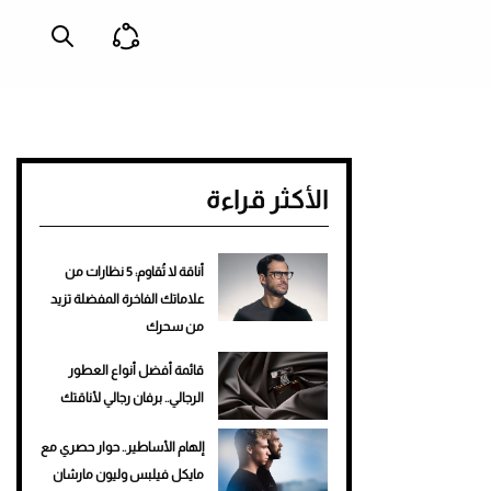
الأكثر قراءة
أناقة لا تُقاوم: 5 نظارات من
علاماتك الفاخرة المفضلة تزيد
من سحرك
قائمة أفضل أنواع العطور
الرجالي.. برفان رجالي لأناقتك
إلهام الأساطير.. حوار حصري مع
مايكل فيلبس وليون مارشان