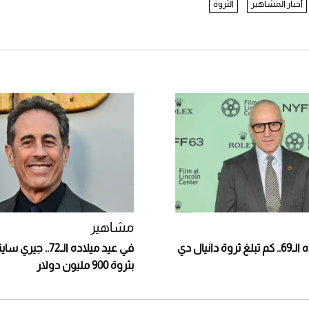
أخبار المشاهير
الثروة
مشاهير
في عيد ميلاده الـ69.. كم تبلغ ثروة دانيال دي
في عيد ميلاده الـ72.
بثروة 900 مليون دولار