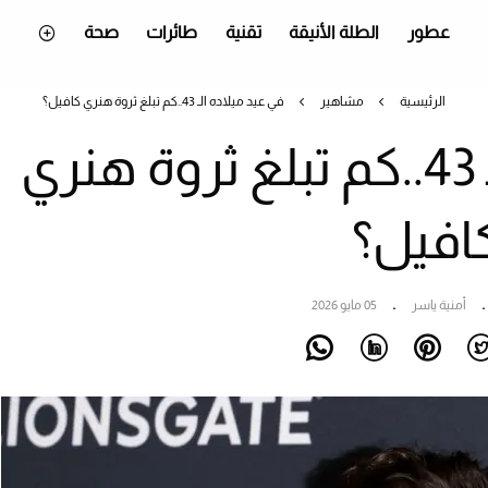
عطور
الطلة الأنيقة
تقنية
طائرات
صحة
الرئيسية
مشاهير
في عيد ميلاده الـ 43..كم تبلغ ثروة هنري كافيل؟
في عيد ميلاده الـ 43..كم تبلغ ثروة هنري
افيل؟
أمنية ياسر
05 مايو 2026