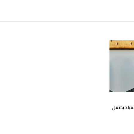
. جيري ساينفيلد يحتفل