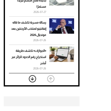
جديدة تمنح الجسم تبريدًا
مستمرًا
أحذية Mary Jane: ترف وأناقة
2026-07-27
للرجال
رسالة مسربة تكشف ما قاله
إنفانتينو لمنتخب الأرجنتين بعد
مونديال 2026
2026-07-26
«الجوازات» تكشف طريقة
استخراج رقم الحدود للزائر عبر
أبشر
2026-07-26
بعد 7 أشهر من تعرضه لحادث
مروع.. جوشوا يفوز على برينغا
بـ"الضربة القاضية" (فيديو)
2026-07-26
موعد صرف حساب المواطن