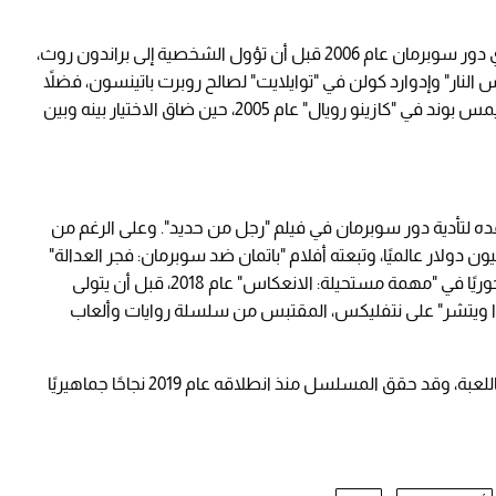
غير أن مسيرته شهدت مفارقات لافتة؛ إذ كاد يؤدي دور سوبرمان عام 2006 قبل أن تؤول الشخصية إلى براندون روث،
نار" وإدوارد كولن في "توايلايت" لصالح روبرت باتينسون، فضلاً
عن أنه كان على بُعد خطوة من تجسيد شخصية جيمس بوند في "كازينو رويال" عام 2005، حين ضاق الاختيار بينه وبين
ن أُعلن تعاقده لتأدية دور سوبرمان في فيلم "رجل من حديد". وعلى الرغم من
ين في ردود الفعل النقدية، حقق الفيلم 668 مليون دولار عالميًا، وتبعته أفلام "باتمان ضد سوبرمان: فجر العدالة"
و"جاستس ليغ". ثم أضاف إلى رصيده الفني دورًا محوريًا في "مهمة مستحيلة: الانعكاس" عام 2018، قبل أن يتولى
ويتشر" على نتفليكس، المقتبس من سلسلة روايات وألعاب
ساعده في الحصول على الدور شغفه الشخصي باللعبة، وقد حقق المسلسل منذ انطلاقه عام 2019 نجاحًا جماهيريًا