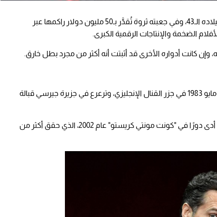
يحتفل الممثل البريطاني هنري كافيل اليوم بعيد ميلاده الـ43، وفي جعبته ثروة تُقدَّر بـ50 مليون دولار راكمها عبر
أفلام الضخمة والإنتاجات الرقمية الكبرى.
وإن كانت أدواره الأخرى قد أثبتت أنه أكثر من مجرد بطل خارق.
وُلد هنري ويليام دالغليش كافيل في الخامس من مايو 1983 في جزر القنال الإنجليزي، وترعرع في جزيرة جيرسي قبالة
بدأ مسيرته التمثيلية عام 2001 في فيلم "لاغونا"، ثم أدى دورًا في "كونت مونتي كريستو" عام 2002، الذي حقق أكثر من