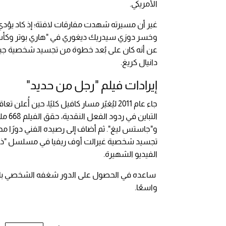
الأمريكي.
وخسر دورَي سيدريك ديغوري في "هاري بوتر وكأس ال
دانيال كريغ.
إيرادات فيلم "رجل من حديد"
جاء عام 2011 ليُغيّر مسار كافيل كليًا، حي
التبا
تجسيد شخصية غيرالت أوف ريفيا في مسلسل "ذا 
الفيديو الشهيرة.
واسعًا.