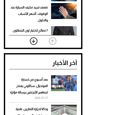
ضعف تبريد مكيف السيارة عند
الوقوف.. أشهر الأسباب
والحلول
7 نصائح لاختيار لون البنطلون
المناسب للقميص الأسود
نرى المستقبل من خلال
تصميماتنا.. كيف حجزت 1886
آخر الأخبار
مكانها في عالم الأزياء؟
أغلى 10 عطور في العالم للرجال
تمنحك فخامة استثنائية
بعد أسبوع من خسارة
المونديال.. سكالوني يعتذر
Aston Martin Valiant: على
لجماهير الأرجنتين برسالة مؤثرة
هوى الأبطال
2026-07-27
أفضل تدريج للشعر الطويل
وداعًا لحرارة التمارين.. تقنية
لإطلالة جريئة وعصرية