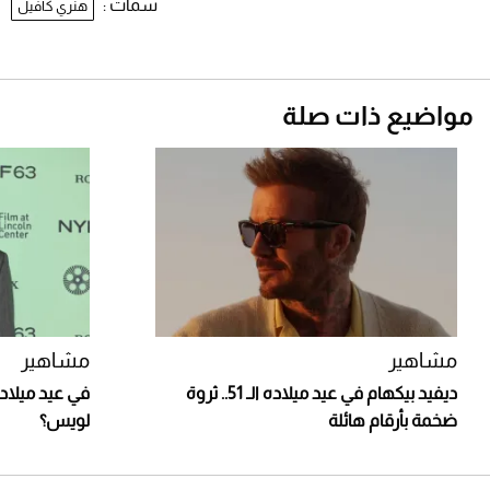
سمات :
هنري كافيل
مواضيع ذات صلة
مشاهير
مشاهير
ديفيد بيكهام في عيد ميلاده الـ 51.. ثروة
ضخمة بأرقام هائلة
لويس؟